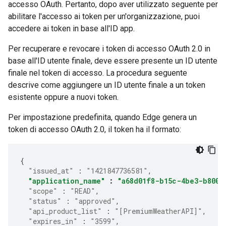
accesso OAuth. Pertanto, dopo aver utilizzato seguente per
abilitare l'accesso ai token per un'organizzazione, puoi
accedere ai token in base all'ID app.
Per recuperare e revocare i token di accesso OAuth 2.0 in
base all'ID utente finale, deve essere presente un ID utente
finale nel token di accesso. La procedura seguente
descrive come aggiungere un ID utente finale a un token
esistente oppure a nuovi token.
Per impostazione predefinita, quando Edge genera un
token di accesso OAuth 2.0, il token ha il formato:
{
"issued_at"
:
"1421847736581"
,
"application_name"
:
"a68d01f8-b15c-4be3-b800-
"scope"
:
"READ"
,
"status"
:
"approved"
,
"api_product_list"
:
"[PremiumWeatherAPI]"
,
"expires_in"
:
"3599"
,