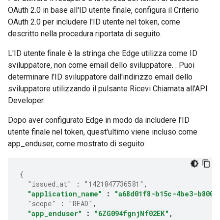
OAuth 2.0 in base all'ID utente finale, configura il Criterio
OAuth 2.0 per includere l'ID utente nel token, come
descritto nella procedura riportata di seguito.
L'ID utente finale è la stringa che Edge utilizza come ID
sviluppatore, non come email dello sviluppatore. . Puoi
determinare l'ID sviluppatore dall'indirizzo email dello
sviluppatore utilizzando il pulsante Ricevi Chiamata all'API
Developer.
Dopo aver configurato Edge in modo da includere l'ID
utente finale nel token, quest'ultimo viene incluso come
app_enduser, come mostrato di seguito:
{
"issued_at"
:
"1421847736581"
,
"application_name"
:
"a68d01f8-b15c-4be3-b800-
"scope"
:
"READ"
,
"app_enduser"
:
"6ZG094fgnjNf02EK"
,