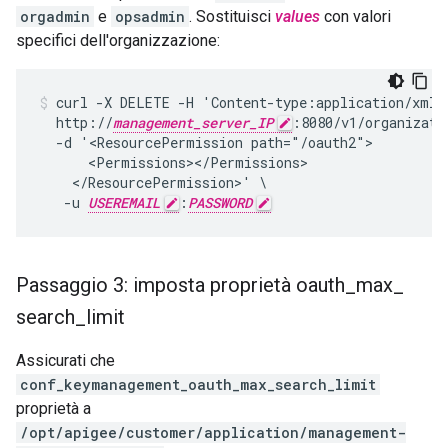
orgadmin
e
opsadmin
. Sostituisci
values
con valori
specifici dell'organizzazione:
curl -X DELETE -H 'Content-type:application/xml' 
  http://
management_server_IP
:8080/v1/organizati
  -d '<ResourcePermission path="/oauth2">

      <Permissions></Permissions>

    </ResourcePermission>' \

   -u 
USEREMAIL
:
PASSWORD
Passaggio 3: imposta proprietà oauth
_
max
_
search
_
limit
Assicurati che
conf_keymanagement_oauth_max_search_limit
proprietà a
/opt/apigee/customer/application/management-