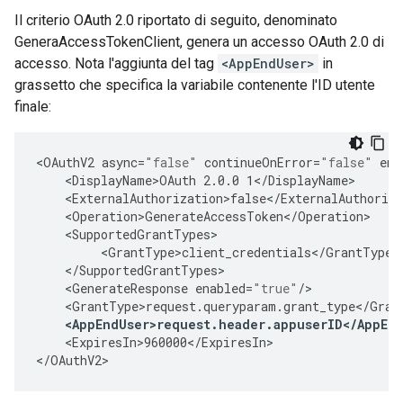
Il criterio OAuth 2.0 riportato di seguito, denominato
GeneraAccessTokenClient, genera un accesso OAuth 2.0 di
accesso. Nota l'aggiunta del tag
<AppEndUser>
in
grassetto che specifica la variabile contenente l'ID utente
finale:
<
OAuthV2
async
=
"false"
continueOnError
=
"false"
ena
<
DisplayName>OAuth
2.0.0
1
<
/
DisplayName
<
ExternalAuthorization>false
<
/
ExternalAuthoriza
<
Operation>GenerateAccessToken
<
/
Operation
<
SupportedGrantTypes
<
GrantType>client_credentials
<
/
GrantType
<
/
SupportedGrantTypes
<
GenerateResponse
enabled
=
"true"
/
<
GrantType>request
.
queryparam
.
grant_type
<
/
Gran
<
AppEndUser>request
.
header
.
appuserID
<
/
AppEn
<
ExpiresIn>960000
<
/
ExpiresIn
>

<
/
OAuthV2
>