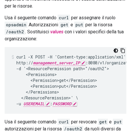
per le risorse.
Usa il seguente comando
curl
per assegnare il ruolo
opsadmin
Autorizzazioni
get
e
put
per la risorsa
/oauth2
. Sostituisci
values
con i valori specifici della tua
organizzazione:
curl -X POST -H 'Content-type:application/xml' \

  http://
management_server_IP
:8080/v1/organizati
  -d '<ResourcePermission path="/oauth2">

      <Permissions>

        <Permission>get</Permission>

        <Permission>put</Permission>

      </Permissions>

    </ResourcePermission>' \

  -u 
USEREMAIL
:
PASSWORD
Usa il seguente comando
curl
per revocare
get
e
put
autorizzazioni per la risorsa
/oauth2
da ruoli diversi da