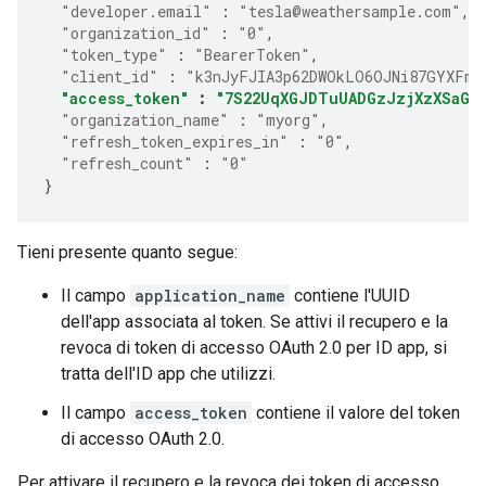
"developer.email"
:
"tesla@weathersample.com"
,
"organization_id"
:
"0"
,
"token_type"
:
"BearerToken"
,
"client_id"
:
"k3nJyFJIA3p62DWOkLO6OJNi87GYXFmP
"access_token"
:
"7S22UqXGJDTuUADGzJzjXzXSaGJ
"organization_name"
:
"myorg"
,
"refresh_token_expires_in"
:
"0"
,
"refresh_count"
:
"0"
}
Tieni presente quanto segue:
Il campo
application_name
contiene l'UUID
dell'app associata al token. Se attivi il recupero e la
revoca di token di accesso OAuth 2.0 per ID app, si
tratta dell'ID app che utilizzi.
Il campo
access_token
contiene il valore del token
di accesso OAuth 2.0.
Per attivare il recupero e la revoca dei token di accesso