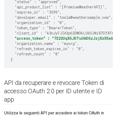
"status"
:
"approved"
,
"api_product_list"
:
"[PremiumWeatherAPI]"
,
"expires_in"
:
"3599"
,
"developer.email"
:
"tesla@weathersample.com"
,
"organization_id"
:
"0"
,
"token_type"
:
"BearerToken"
,
"client_id"
:
"k3nJyFJIA3p62DWOkLO6OJNi87GYXFmP
"access_token"
:
"7S22UqXGJDTuUADGzJzjXzXSaGJ
"organization_name"
:
"myorg"
,
"refresh_token_expires_in"
:
"0"
,
"refresh_count"
:
"0"
}
API da recuperare e revocare Token di
accesso OAuth 2
.
0 per ID utente e ID
app
Utilizza le seguenti API per accedere ai token OAuth in