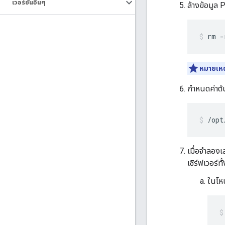
เวอร์ชันอื่นๆ
ล้างข้อมูล 
rm -
หมายเหต
กำหนดค่าต้
/opt
เมื่อจำลองเ
เซิร์ฟเวอร์ท
ในโหน