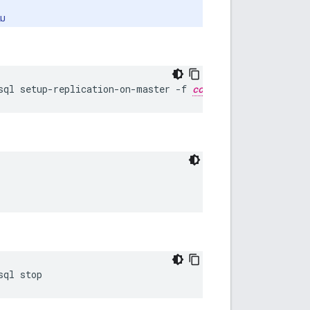
สม
sql setup-replication-on-master -f 
configFIle
sql stop