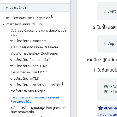
งานบํารุงรักษา
/opt
งานบํารุงรักษาบริการ Edge ที่เกิดซ้ํา
การบํารุงรักษาคอมโพเนนต์
ไปที่โหนดสแ
ตัวจําลอง Cassandra และระดับความสม่ํา
เสมอ
งานบํารุงรักษา Cassandra
/opt
เปลี่ยนกลยุทธ์การบดบัง Cassadra
เกี่ยวกับการบํารุงรักษา Zoo
Keeper
หากมีการกู้คืนต้
งานบํารุงรักษาผู้ดูแลสวนสัตว์
งานบํารุงรักษา Open
LDAP
ในต้นแบบปัจ
การจัดการทรัพยากร LDAP
งานบํารุงรักษา m
TLS
งานบํารุงรักษาของบริการวิเคราะห์ที่เกิดซ้ํา
PG_MAS
การย้ายเซิร์ฟเวอร์ Apigee
PG_STA
การจัดการเฟลโอเวอร์ของฐานข้อมูล
Postgres
SQL
เปลี่ยนการตั้งค่าฐานข้อมูล Postgres สําห
หมายเหต
รับการสร้างรายได้
ดำเนินการ นอ