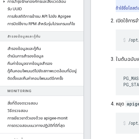
การบํารุงรักษาองค์กรและสิ่งแวดล้อม
ถ้าใช้ชื่อโฮส
รับ UUID
การส่งสถิติการเข้าชม API ไปยัง Apigee
เปิดใช้การ
การปิดใช้งาน RPM สําหรับรุ่นโปรแกรมแก้ไข
สำรองข้อมูลและกู้คืน
/opt
สำรองข้อมูลและกู้คืน
ดําเนินการสํารองข้อมูล
ในต้นฉบับเดิ
คืนค่าข้อมูลจากข้อมูลสำรอง
กู้คืนคอมโพเนนต์ไปยังสภาพแวดล้อมที่มีอยู่
PG_MAS
ติดตั้งและคืนค่าคอมโพเนนต์อีกครั้ง
PG_STA
MONITORING
สิ่งที่ต้องตรวจสอบ
หยุด
apig
วิธีตรวจสอบ
การเยียวยาตัวเองด้วย apigee-monit
/opt
การตรวจสอบแนวทางปฏิบัติที่ดีที่สุด