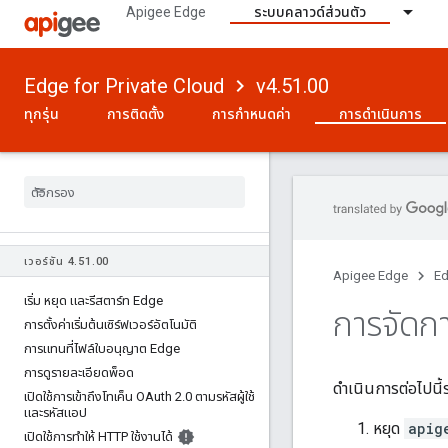
Apigee Edge
ระบบคลาวด์ส่วนตัว
Edge for Private Cloud
v4.51.00
ทุกรุ่น
การติดตั้ง
การกำหนดค่า
การดำเนินการ
เวอร์ชัน 4
.
51
.
00
Apigee Edge
Ed
เริ่ม หยุด และรีสตาร์ท Edge
การจัดก
การตั้งค่าเริ่มต้นเซิร์ฟเวอร์อัตโนมัติ
การแทนที่ไฟล์ใบอนุญาต Edge
การดูรายละเอียดพ็อด
ดำเนินการต่อไปนี
เปิดใช้การเข้าถึงโทเค็น OAuth 2
.
0 ตามรหัสผู้ใช้
และรหัสแอป
หยุด
apig
เปิดใช้การทําให้ HTTP ใช้งานได้