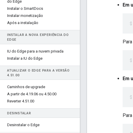
do Edge
Em u
Instalar o Smart
Docs
Instalar monetização
Após a instalação
INSTALAR A NOVA EXPERIÊNCIA DO
EDGE
Para
IU do Edge para a nuvem privada
Instalar a IU do Edge
ATUALIZAR O EDGE PARA A VERSÃO
4
.
51
.
00
Em u
Caminhos de upgrade
A partir de 4
.
19
.
06 ou 4
.
50
.
00
Reverter 4
.
51
.
00
DESINSTALAR
Para
Desinstalar o Edge