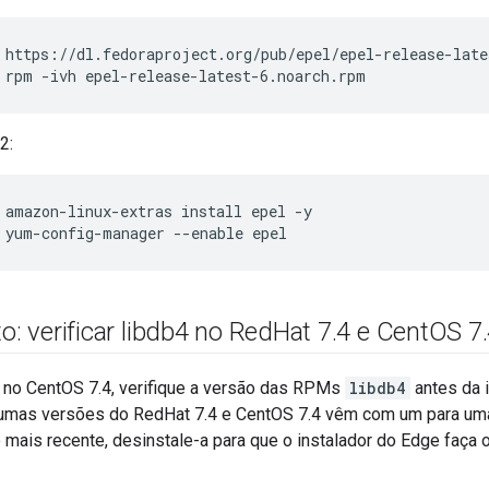
 rpm -ivh epel-release-latest-6.noarch.rpm
2:
 yum-config-manager --enable epel
to: verificar libdb4 no Red
Hat 7
.
4 e Cent
OS 7
.
 no CentOS 7.4, verifique a versão das RPMs
libdb4
antes da i
gumas versões do RedHat 7.4 e CentOS 7.4 vêm com um para uma
 mais recente, desinstale-a para que o instalador do Edge faça o