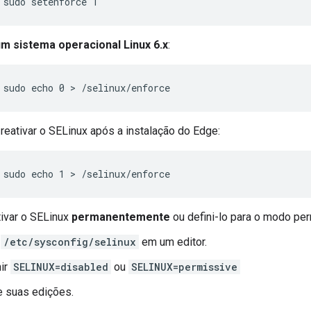
sudo setenforce 1
m sistema operacional Linux 6.x
:
sudo echo 0 > /selinux/enforce
 reativar o SELinux após a instalação do Edge:
sudo echo 1 > /selinux/enforce
ivar o SELinux
permanentemente
ou defini-lo para o modo per
a
/etc/sysconfig/selinux
em um editor.
nir
SELINUX=disabled
ou
SELINUX=permissive
e suas edições.