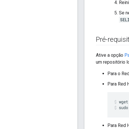
Reini
Se n
SEL
Pré-requisi
Ative a opção
Pa
um repositório 
Para o Red
Para Red H
sudo
Para Red H