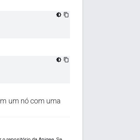
ge em um nó com uma
 o repositório da Apigee. Se