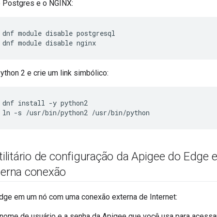
o Postgres e o NGINX:
 dnf module disable nginx
ython 2 e crie um link simbólico:
 ln -s /usr/bin/python2 /usr/bin/python
 utilitário de configuração da Apigee do Ed
xterna conexão
 Edge em um nó com uma conexão externa de Internet:
nome de usuário e a senha da Apigee que você usa para acessar