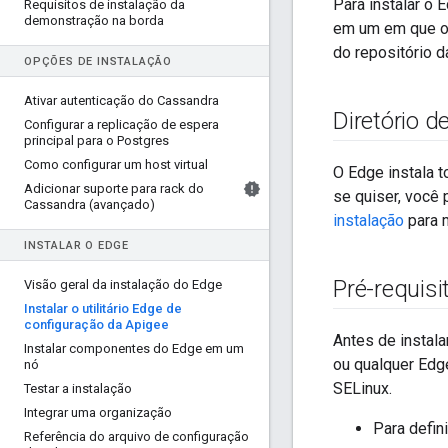
Para instalar o 
Requisitos de instalação da
demonstração na borda
em um em que os
do repositório d
OPÇÕES DE INSTALAÇÃO
Ativar autenticação do Cassandra
Diretório d
Configurar a replicação de espera
principal para o Postgres
Como configurar um host virtual
O Edge instala t
Adicionar suporte para rack do
se quiser, você 
Cassandra (avançado)
instalação
para 
INSTALAR O EDGE
Pré-requisi
Visão geral da instalação do Edge
Instalar o utilitário Edge de
configuração da Apigee
Antes de instala
Instalar componentes do Edge em um
ou qualquer Edg
nó
SELinux.
Testar a instalação
Integrar uma organização
Para defin
Referência do arquivo de configuração