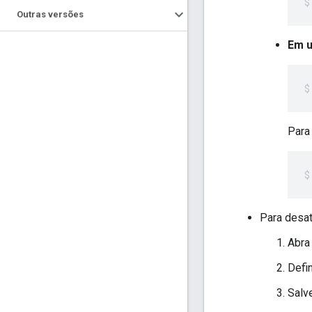
Outras versões
Em u
Para
Para desat
Abr
Defi
Salv