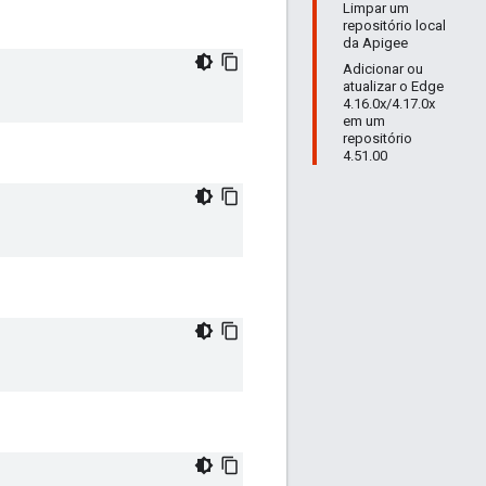
Limpar um
repositório local
da Apigee
Adicionar ou
atualizar o Edge
4.16.0x/4.17.0x
em um
repositório
4.51.00