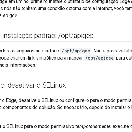
Edge em um nó, primeiro instale o utilitário de configuração Edge
 nós não tenham uma conexão externa com a Internet, você tamb
a Apigee.
e instalação padrão:
/
opt
/
apigee
odos os arquivos no diretório
/opt/apigee
. Não é possível alt
pode criar um link simbólico para mapear
/opt/apigee
para out
mais informações.
to: desativar o SELinux
r o Edge, desative o SELinux ou configure-o para o modo permiss
e componentes de solução. Se necessário, depois de instalar o 
ir o SELinux para o modo permissivo
temporariamente
, execute