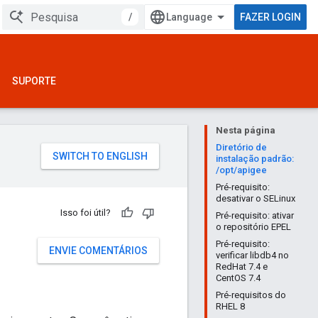
/
FAZER LOGIN
SUPORTE
Nesta página
Diretório de
instalação padrão:
/opt/apigee
Pré-requisito:
desativar o SELinux
Isso foi útil?
Pré-requisito: ativar
o repositório EPEL
Pré-requisito:
ENVIE COMENTÁRIOS
verificar libdb4 no
RedHat 7.4 e
CentOS 7.4
Pré-requisitos do
RHEL 8