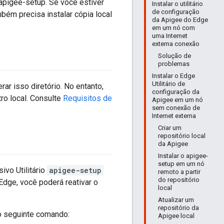
 apigee-setup. Se você estiver
Instalar o utilitário
de configuração
ém precisa instalar cópia local
da Apigee do Edge
em um nó com
uma Internet
externa conexão
Solução de
problemas
Instalar o Edge
Utilitário de
erar isso diretório. No entanto,
configuração da
ro local. Consulte
Requisitos de
Apigee em um nó
sem conexão de
Internet externa
Criar um
repositório local
da Apigee
Instalar o apigee-
setup em um nó
ivo Utilitário
apigee-setup
remoto a partir
do repositório
Edge, você poderá reativar o
local
Atualizar um
repositório da
 o seguinte comando:
Apigee local