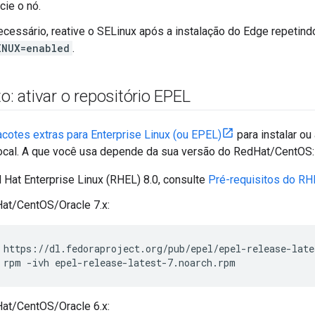
cie o nó.
ecessário, reative o SELinux após a instalação do Edge repetind
INUX=enabled
.
to: ativar o repositório EPEL
cotes extras para Enterprise Linux (ou EPEL)
para instalar ou 
local. A que você usa depende da sua versão do RedHat/CentOS:
 Hat Enterprise Linux (RHEL) 8.0, consulte
Pré-requisitos do RH
at/CentOS/Oracle 7.x:
 rpm -ivh epel-release-latest-7.noarch.rpm
at/CentOS/Oracle 6.x: