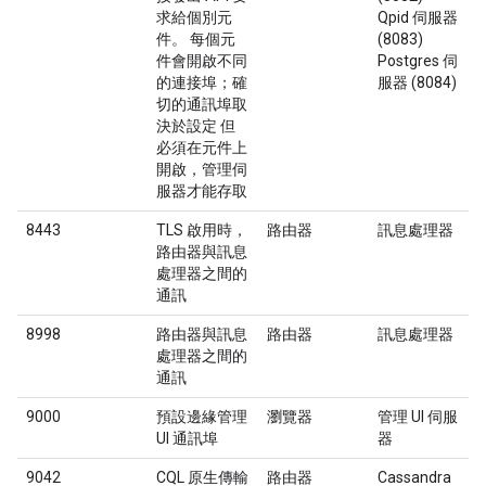
求給個別元
Qpid 伺服器
件。 每個元
(8083)
件會開啟不同
Postgres 伺
的連接埠；確
服器 (8084)
切的通訊埠取
決於設定 但
必須在元件上
開啟，管理伺
服器才能存取
8443
TLS 啟用時，
路由器
訊息處理器
路由器與訊息
處理器之間的
通訊
8998
路由器與訊息
路由器
訊息處理器
處理器之間的
通訊
9000
預設邊緣管理
瀏覽器
管理 UI 伺服
UI 通訊埠
器
9042
CQL 原生傳輸
路由器
Cassandra