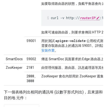
如要取得路由器的狀態，負載平衡器會向 路
curl -v http://
routerIP
:15
如果可連線路由器，則要求會傳回 HTTP 20
apigee-validate
59001
用於測試
公用程式測試 
需要存取路由器上的通訊埠 59001。詳情請見
安裝作業
。
SmartDocs
59002
傳送 SmartDoc 頁面要求的 Edge 路由器
ZooKeeper
2181
由管理伺服器、路由器、訊息處理器等其他
2888、
ZooKeeper 會在內部用於 ZooKeeper 叢集 (
3888
下一個表格列出相同的通訊埠 (以數字形式列出)，且來源和
目的地 元件：