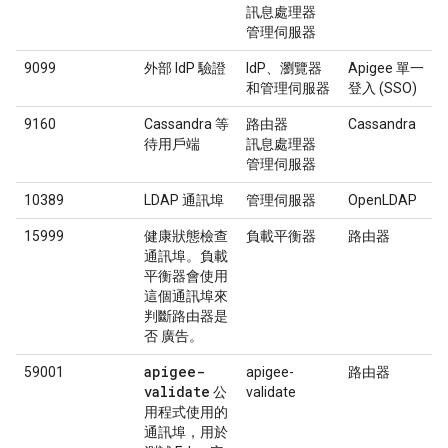
訊息處理器
管理伺服器
9099
外部 IdP 驗證
IdP、瀏覽器
Apigee 單一
和管理伺服器
登入 (SSO)
9160
Cassandra 等
路由器
Cassandra
待用戶端
訊息處理器
管理伺服器
10389
LDAP 通訊埠
管理伺服器
OpenLDAP
15999
健康狀態檢查
負載平衡器
路由器
通訊埠。負載
平衡器會使用
這個通訊埠來
判斷路由器是
否 廣告。
apigee-
59001
apigee-
路由器
validate
公
validate
用程式使用的
通訊埠，用於