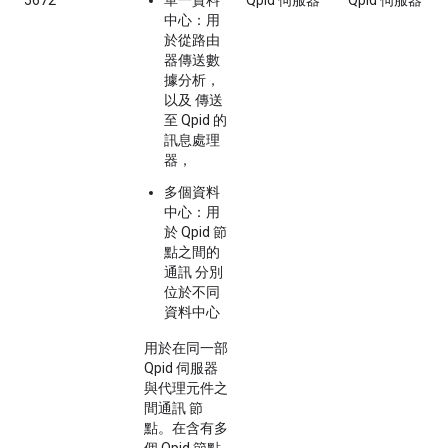
5672
單一資料
Qpid 伺服器
Qpid 伺服器
中心
：用
於從路由
器傳送數
據分析，
以及 傳送
至 Qpid 的
訊息處理
器，
多個資料
中心
：用
於 Qpid 節
點之間的
通訊 分別
位於不同
資料中心
用於在同一部
Qpid 伺服器
與代理元件之
間通訊 節
點。在含有多