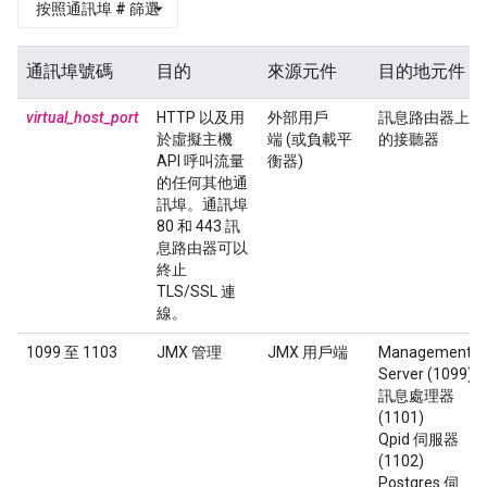
按照通訊埠 # 篩選
通訊埠號碼
目的
來源元件
目的地元件
virtual_host_port
HTTP 以及用
外部用戶
訊息路由器上
於虛擬主機
端 (或負載平
的接聽器
API 呼叫流量
衡器)
的任何其他通
訊埠。通訊埠
80 和 443 訊
息路由器可以
終止
TLS/SSL 連
線。
1099 至 1103
JMX 管理
JMX 用戶端
Management
Server (1099)
訊息處理器
(1101)
Qpid 伺服器
(1102)
Postgres 伺