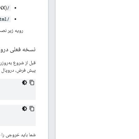
NX)
/opt/apigee/apigee-drupal/wwwroot
/var/www/html
رویه زیر نصب سرور NGINX را در محل پی
نسخه فعلی دروپا
قبل از شروع به‌روزر
پیش فرض، دروپال 
شما باید خروجی را ب