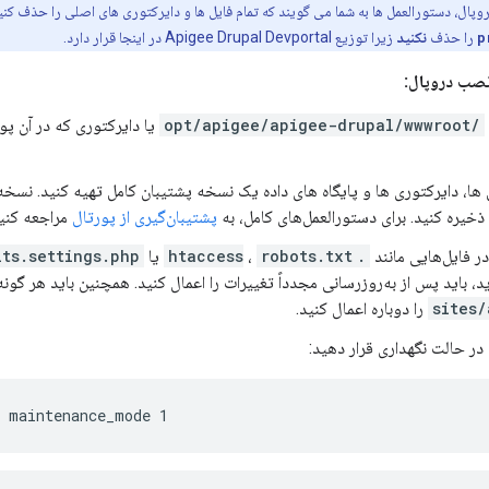
پال، دستورالعمل ها به شما می گویند که تمام فایل ها و دایرکتوری های اصلی را حذف کنید
را حذف
نکنید
زیرا توزیع Apigee Drupal Devportal در اینجا قرار دارد.
نصب دروپال:
/opt/apigee/apigee-drupal/wwwroot
یا دایرکتوری که در آن پور
 ها، دایرکتوری ها و پایگاه های داده یک نسخه پشتیبان کامل تهیه کنید. نسخه 
خیره کنید. برای دستورالعمل‌های کامل، به
پشتیبان‌گیری از پورتال
مراجعه کنید
در فایل‌هایی مانند
.htaccess
robots.txt
،
یا
lts.settings.php
اید، باید پس از به‌روزرسانی مجدداً تغییرات را اعمال کنید. همچنین باید هر گ
sites/
را دوباره اعمال کنید.
در حالت نگهداری قرار دهید:
t maintenance_mode 1