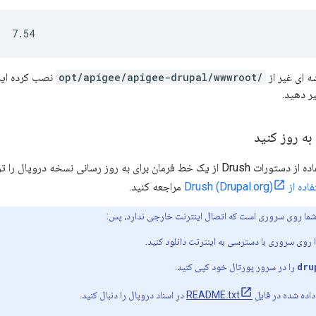
:  7.54
ه ای غیر از
/opt/apigee/apigee-drupal/wwwroot
نصب کرده اید،
ر دهید.
به روز کنید
ه روز رسانی نسخه دروپال را توضیح می دهد. همچنین
Drush (Drup)
مراجعه کنید.
شما روی سروری است که اتصال اینترنت خارجی ندارد، پس:
روی سروری با دسترسی به اینترنت دانلود کنید.
dru
را در سرور پورتال خود کپی کنید.
اده شده در فایل
README.txt
در اسناد دروپال را دنبال کنید.