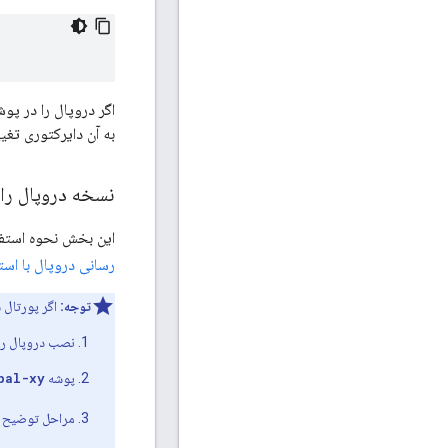
اگر دروپال را در پوش
به آن دایرکتوری تغیی
نسخه دروپال را 
این بخش نحوه استفاده از دستورات Drush از یک خط فرمان برای ب
رسانی دروپال با استفاده از al.org
توجه:
اگر پورتال 
نصب دروپال را 
پوشه
pal-xy
مراحل توضیح د