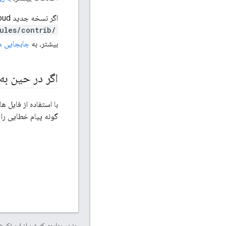
اگر نسخه جدید Private Cloud را نصب می کنید که شامل نسخه جدیدتری از ماژول است که قبلاً در
/sites/all/modules/contrib
بیشتر، به
جابجایی ماژول 
اگر در حین ب
با استفاده از فایل ه
گونه پیام خطایی را
جز در مواردی که غیر از این ذک