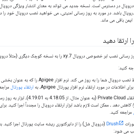
روپال در دسترس است. نسخه جدید می تواند به معنای انتشار ویژگی دروپال، 
دروپال باشد. در مورد به روز رسانی امنیتی، می خواهید نصب دروپال خود را د
یمن باقی می ماند.
 ارتقا دهید
روپال 7.xy را به نسخه کوچک دیگری (مثلاً دروپال 7.54 به 7.59) توضیح می دهد.
جه کنید:
این روش فقط نصب دروپال شما را به روز می کند. نرم
ی اطلاعات در مورد ارتقاء نرم افزار پورتال Apigee، به
ارتقاء پورتال
مراجعه
ا کاهش دهد
، ممکن است لازم باشد ابزار ارتقاء دروپال را مجدداً اجرا کنید. برا
مراجعه کنید.
ورات
Drush
(دروپال شل) را از دایرکتوری ریشه سایت پورتال اجرا کنید. 
ب می شود: