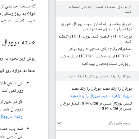
که نسخه جدیدی از د
از پورتال استفاده کنید، از پورتال استفاده
کنید
انواع به روز رسانی 
شوید که سایت شما ا
شروع، توقف، یا راه اندازی مجدد پورتال، شروع،
توقف، یا راه اندازی مجدد پورتال
پورت HTTP را تنظیم کنید، پورت HTTP را تنظیم
هسته دروپال را
کنید
دستورات رایج دراش، دستورات رایج دراش
از HTTPS استفاده کنید، از HTTPS استفاده کنید
روش زیر نحوه به روز رسانی نصب ابر خصوصی د
از پورتال نسخه پشتیبان تهیه کنید
لطفا به موارد زیر تو
پورتال را ارتقا دهید، پورتال را ارتقا دهید
پورتال را ارتقا دهید، پورتال را ارتقا دهید
روز نمی کند. برا
دروپال را ارتقا دهید، دروپال را ارتقا دهید
تبدیل پورتال مبتنی بر tar به RPM، تبدیل پورتال
مبتنی بر tar به RPM
دروپال شما
ر
ارتقاء دروپال
نسخه های دیگر
شما باید دست
این آدرس نص