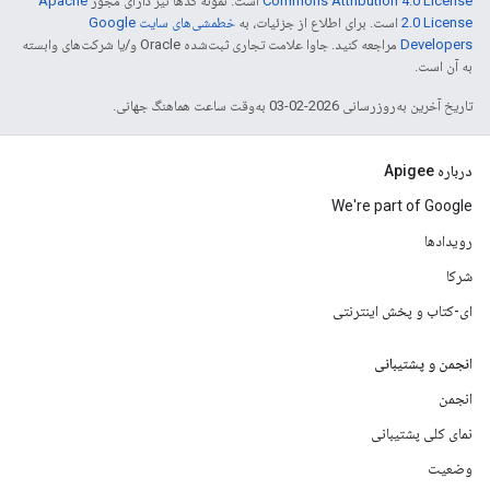
Commons Attribution 4.0 License
است. نمونه کدها نیز دارای مجوز
Apache
2.0 License
است. برای اطلاع از جزئیات، به
خطمشی‌های سایت Google
Developers‏
مراجعه کنید. جاوا علامت تجاری ثبت‌شده Oracle و/یا شرکت‌های وابسته
به آن است.
تاریخ آخرین به‌روزرسانی 2026-02-03 به‌وقت ساعت هماهنگ جهانی.
درباره Apigee
We're part of Google
رویدادها
شرکا
ای-کتاب و پخش اینترنتی
انجمن و پشتیبانی
انجمن
نمای کلی پشتیبانی
وضعیت