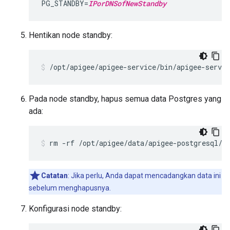
PG_STANDBY=
IPorDNSofNewStandby
Hentikan node standby:
/opt/apigee/apigee-service/bin/apigee-servic
Pada node standby, hapus semua data Postgres yang
ada:
rm -rf /opt/apigee/data/apigee-postgresql/
Catatan
: Jika perlu, Anda dapat mencadangkan data ini
sebelum menghapusnya.
Konfigurasi node standby: