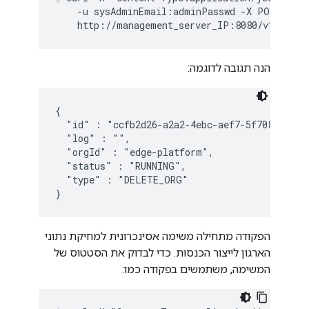
    -u sysAdminEmail:adminPasswd -X POST \

    http://management_server_IP:8080/v1/organ
הנה תגובה לדוגמה:
{

  "id" : "ccfb2d26-a2a2-4ebc-aef7-5f7083c6fd84
  "log" : "",

  "orgId" : "edge-platform",

  "status" : "RUNNING",

  "type" : "DELETE_ORG"

}
הפקודה מתחילה משימה אסינכרונית למחיקת נתוני
הארגון לייצור הכנסות. כדי לבדוק את הסטטוס של
המשימה, משתמשים בפקודה כמו: