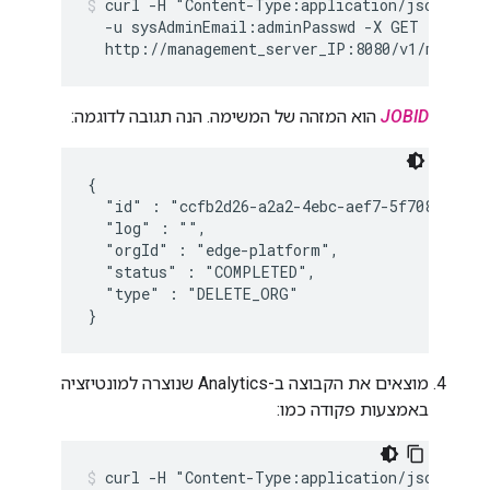
curl -H "Content-Type:application/json" \

  -u sysAdminEmail:adminPasswd -X GET \

  http://management_server_IP:8080/v1/mint/as
JOBID
הוא המזהה של המשימה. הנה תגובה לדוגמה:
{

  "id" : "ccfb2d26-a2a2-4ebc-aef7-5f7083c6fd84
  "log" : "",

  "orgId" : "edge-platform",

  "status" : "COMPLETED",

  "type" : "DELETE_ORG"

}
מוצאים את הקבוצה ב-Analytics שנוצרה למונטיזציה
באמצעות פקודה כמו:
curl -H "Content-Type:application/json" \
