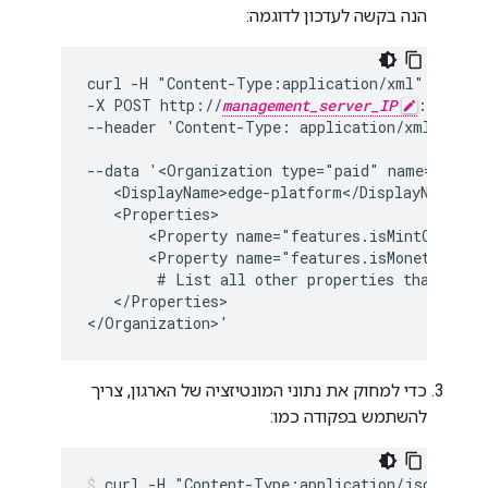
הנה בקשה לעדכון לדוגמה:
curl -H "Content-Type:application/xml" -u 
sys
-X POST http://
management_server_IP
:8080/v1
--header 'Content-Type: application/xml' \

--data '<Organization type="paid" name="edge-p
   <DisplayName>edge-platform</DisplayName>

   <Properties>

       <Property name="features.isMintOrgDataD
       <Property name="features.isMonetization
        # List all other properties that are p
   </Properties>

</Organization>'
כדי למחוק את נתוני המונטיזציה של הארגון, צריך
להשתמש בפקודה כמו:
curl -H "Content-Type:application/json" \
