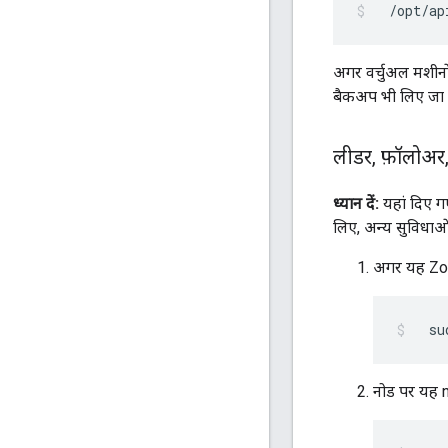
  /opt/ap
अगर वर्चुअल मशीनों
बैकअप भी लिए जा स
लीडर
,
फ़ॉलोअर
ध्यान दें:
यहां दिए ग
लिए, अन्य सुविधाओ
अगर यह ZooKe
  su
नोड पर यह n