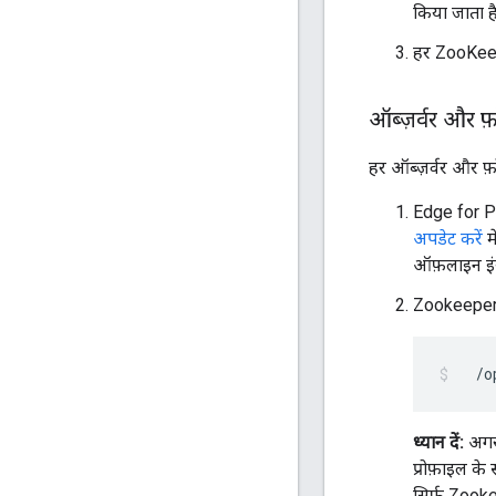
किया जाता है
हर ZooKeep
ऑब्ज़र्वर और 
हर ऑब्ज़र्वर और फ
Edge for Pr
अपडेट करें
म
ऑफ़लाइन इंस
Zookeeper कॉ
  /o
ध्यान दें:
अगर 
प्रोफ़ाइल क
सिर्फ़ Zooke