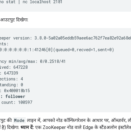
ho stat | nc localhost 2181
उटपुट दिखेगा:
eeper version: 3.8.0-5a02a05eddb59aee6ac762f7ea82e92a68e
nts:

0:0:0:0:0:0:1:41246[0](queued=0,recved=1,sent=0)

ncy min/avg/max: 0/0.2518/41

ived: 647228

: 647339

ections: 4

tanding: 0

: 0x400018b15

: follower
 count: 100597
पुट की
Mode
लाइन में, आपको नोड कॉन्फ़िगरेशन के आधार पर, ऑब्ज़र्वर, 
 है) दिखेगा.
ध्यान दें:
एक ZooKeeper नोड वाले Edge के स्टैंडअलोन इंस्टॉलेश