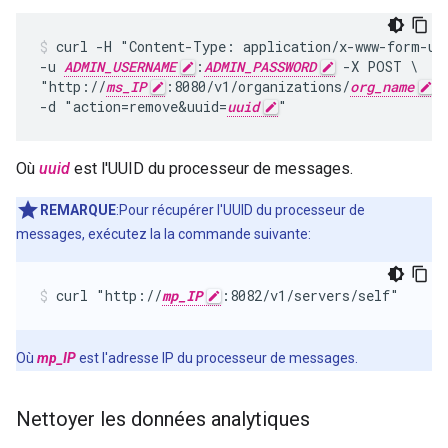
curl -H "Content-Type: application/x-www-form-url
-u 
ADMIN_USERNAME
:
ADMIN_PASSWORD
 -X POST \

"http://
ms_IP
:8080/v1/organizations/
org_name
/
-d "action=remove&uuid=
uuid
"
Où
uuid
est l'UUID du processeur de messages.
REMARQUE
:Pour récupérer l'UUID du processeur de
messages, exécutez la la commande suivante:
curl "http://
mp_IP
:8082/v1/servers/self"
Où
mp_IP
est l'adresse IP du processeur de messages.
Nettoyer les données analytiques