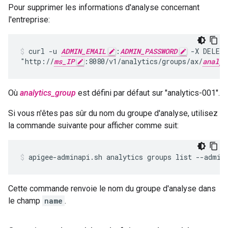
Pour supprimer les informations d'analyse concernant
l'entreprise:
curl -u 
ADMIN_EMAIL
:
ADMIN_PASSWORD
 -X DELETE
"http://
ms_IP
:8080/v1/analytics/groups/ax/
analyt
Où
analytics_group
est défini par défaut sur "analytics-001".
Si vous n'êtes pas sûr du nom du groupe d'analyse, utilisez
la commande suivante pour afficher comme suit:
apigee-adminapi.sh analytics groups list --admin
Cette commande renvoie le nom du groupe d'analyse dans
le champ
name
.