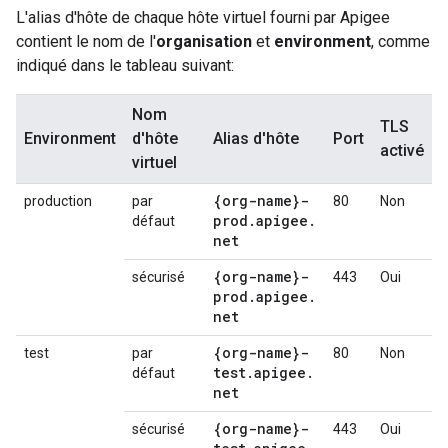
L'alias d'hôte de chaque hôte virtuel fourni par Apigee
contient le nom de l'
organisation
et
environment
, comme
indiqué dans le tableau suivant:
Nom
TLS
Environment
d'hôte
Alias d'hôte
Port
activé
virtuel
{org-name}-
production
par
80
Non
prod
.
apigee
.
défaut
net
{org-name}-
sécurisé
443
Oui
prod
.
apigee
.
net
{org-name}-
test
par
80
Non
test
.
apigee
.
défaut
net
{org-name}-
sécurisé
443
Oui