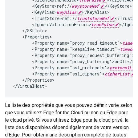
        <KeyStore>ref://
keystoreRef
</KeyStore>

        <KeyAlias>
keyAlias
</KeyAlias>

        <TrustStore>ref://
truststoreRef
</TrustSto
        <IgnoreValidationErrors>
trueFalse
</Ignor
    </SSLInfo>

    <Properties>

        <Property name="proxy_read_timeout">
timeou
        <Property name="keepalive_timeout">
timeout
        <Property name="proxy_request_buffering">
o
        <Property name="proxy_buffering">onOff</Pro
        <Property name="ssl_protocols">
protocolLis
        <Property name="ssl_ciphers">
cipherList
<
    </Properties>

</VirtualHost>
La liste des propriétés que vous pouvez définir varie selon
que vous utilisez Edge for the Cloud ou non ou Edge pour
le cloud privé. Si vous utilisez Edge pour le cloud privé, la
liste des disponibles dépend également de votre version
d'Edge. Pour obtenir une description complète de toutes