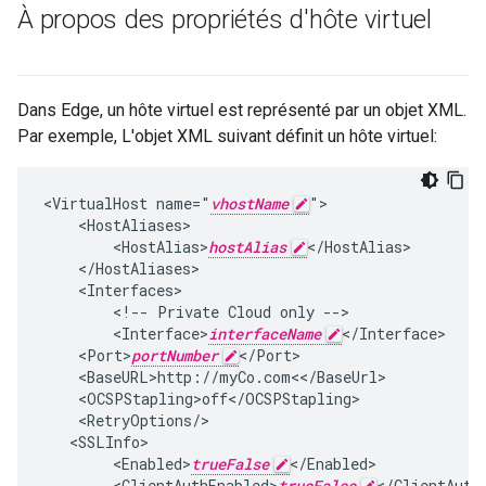
À propos des propriétés d'hôte virtuel
Dans Edge, un hôte virtuel est représenté par un objet XML.
Par exemple, L'objet XML suivant définit un hôte virtuel:
<VirtualHost name="
vhostName
">

    <HostAliases>

        <HostAlias>
hostAlias
</HostAlias>

    </HostAliases>

    <Interfaces>

        <!-- Private Cloud only -->

        <Interface>
interfaceName
</Interface>

    <Port>
portNumber
</Port>

    <BaseURL>http://myCo.com<</BaseUrl>

    <OCSPStapling>off</OCSPStapling>

    <RetryOptions/>

   <SSLInfo>

        <Enabled>
trueFalse
</Enabled>

        <ClientAuthEnabled>
trueFalse
</ClientAuthE