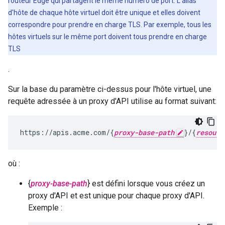
routeur Edge qui partagent le même numéro de port. L'alias
d'hôte de chaque hôte virtuel doit être unique et elles doivent
correspondre pour prendre en charge TLS. Par exemple, tous les
hôtes virtuels sur le même port doivent tous prendre en charge
TLS
.
Sur la base du paramètre ci-dessus pour l'hôte virtuel, une
requête adressée à un proxy d'API utilise au format suivant:
https://apis.acme.com/{
proxy-base-path
}/{
resourc
où :
{
proxy-base-path
} est défini lorsque vous créez un
proxy d'API et est unique pour chaque proxy d'API.
Exemple :