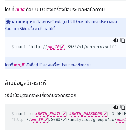
โดยที่
uuid
คือ UUID ของเครื่องมือประมวลผลข้อความ
หมายเหตุ:
หากต้องการเรียกข้อมูล UUID ของโปรแกรมประมวลผล
ข้อความ ให้ใช้คำสั่ง คำสั่งต่อไปนี้
curl "http://
mp_IP
:8082/v1/servers/self"
โดยที่
mp_IP
คือที่อยู่ IP ของเครื่องประมวลผลข้อความ
ล้างข้อมูลวิเคราะห์
วิธีนําข้อมูลวิเคราะห์เกี่ยวกับองค์กรออก
curl -u 
ADMIN_EMAIL
:
ADMIN_PASSWORD
 -X DELETE
"http://
ms_IP
:8080/v1/analytics/groups/ax/
analyt