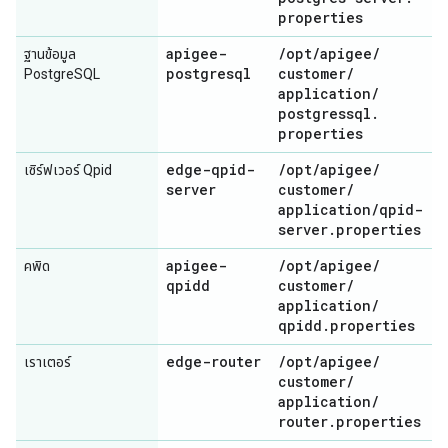
properties
apigee-
/
opt
/
apigee
/
ฐานข้อมูล
postgresql
customer
/
PostgreSQL
application
/
postgressql
.
properties
edge-qpid-
/
opt
/
apigee
/
เซิร์ฟเวอร์ Qpid
server
customer
/
application
/
qpid-
server
.
properties
apigee-
/
opt
/
apigee
/
คพิด
qpidd
customer
/
application
/
qpidd
.
properties
edge-router
/
opt
/
apigee
/
เราเตอร์
customer
/
application
/
router
.
properties