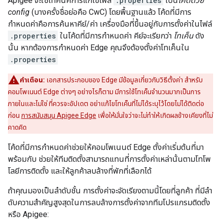
Apigee จะใช้เทคนิคการแก้ไขไฟล์
.properties
เป็น
โค้ดด้วย
config
(บางครั้งชื่อย่อคือ CwC) โดยพื้นฐานแล้ว โค้ดที่มีการ
กำหนดค่าคือการค้นหาคีย์/ค่า เครื่องมือที่ขึ้นอยู่กับการตั้งค่าในไฟล์
.properties
ในโค้ดที่มีการกำหนดค่า คีย์จะเรียกว่า
โทเค็น
ดัง
นั้น หากต้องการกำหนดค่า Edge คุณจึงต้องตั้งค่าโทเค็นใน
.properties
คำเตือน:
เอกสารประกอบของ Edge มีข้อมูลเกี่ยวกับวิธีตั้งค่า สำหรับ
คอมโพเนนต์ Edge ต่างๆ อย่างไรก็ตาม มีการใช้โทเค็นจำนวนมากเป็นการ
ภายในและไม่ใช่ ที่ควรจะอัปเดต อย่าแก้ไขโทเค็นที่ไม่ได้ระบุไว้โดยไม่ได้ติดต่อ
ก่อน
การสนับสนุน Apigee Edge
เพื่อให้มั่นใจว่าจะไม่ทำให้เกิดผลข้างเคียงที่ไม่
คาดคิด
โค้ดที่มีการกำหนดค่าช่วยให้คอมโพเนนต์ Edge ตั้งค่าเริ่มต้นที่มา
พร้อมกับ ช่วยให้ทีมติดตั้งสามารถแทนที่การตั้งค่าเหล่านั้นตามโทโพ
โลยีการติดตั้ง และให้ลูกค้าลบล้างที่พักที่เลือกได้
ถ้าคุณมองเป็นลำดับชั้น การตั้งค่าจะจัดเรียงตามนี้โดยที่ลูกค้า ที่มีลํา
ดับความสําคัญสูงสุดในการลบล้างการตั้งค่าจากทีมโปรแกรมติดตั้ง
หรือ Apigee: