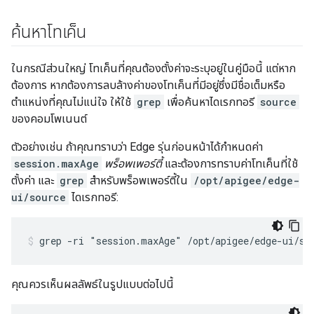
ค้นหาโทเค็น
ในกรณีส่วนใหญ่ โทเค็นที่คุณต้องตั้งค่าจะระบุอยู่ในคู่มือนี้ แต่หาก
ต้องการ หากต้องการลบล้างค่าของโทเค็นที่มีอยู่ซึ่งมีชื่อเต็มหรือ
ตำแหน่งที่คุณไม่แน่ใจ ให้ใช้
grep
เพื่อค้นหาไดเรกทอรี
source
ของคอมโพเนนต์
ตัวอย่างเช่น ถ้าคุณทราบว่า Edge รุ่นก่อนหน้าได้กำหนดค่า
session.maxAge
พร็อพเพอร์ตี้
และต้องการทราบค่าโทเค็นที่ใช้
ตั้งค่า และ
grep
สำหรับพร็อพเพอร์ตี้ใน
/opt/apigee/edge-
ui/source
ไดเรกทอรี:
grep -ri "session.maxAge" /opt/apigee/edge-ui/so
คุณควรเห็นผลลัพธ์ในรูปแบบต่อไปนี้