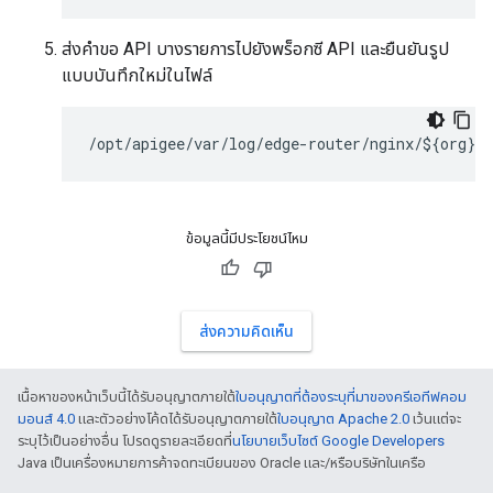
ส่งคำขอ API บางรายการไปยังพร็อกซี API และยืนยันรูป
แบบบันทึกใหม่ในไฟล์
/opt/apigee/var/log/edge-router/nginx/${org}~$
ข้อมูลนี้มีประโยชน์ไหม
ส่งความคิดเห็น
เนื้อหาของหน้าเว็บนี้ได้รับอนุญาตภายใต้
ใบอนุญาตที่ต้องระบุที่มาของครีเอทีฟคอม
มอนส์ 4.0
และตัวอย่างโค้ดได้รับอนุญาตภายใต้
ใบอนุญาต Apache 2.0
เว้นแต่จะ
ระบุไว้เป็นอย่างอื่น โปรดดูรายละเอียดที่
นโยบายเว็บไซต์ Google Developers
Java เป็นเครื่องหมายการค้าจดทะเบียนของ Oracle และ/หรือบริษัทในเครือ