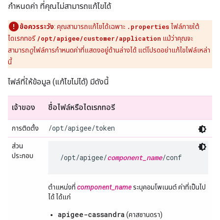
กำหนดค่า ที่คุณไม่สามารถแก้ไขได้
ข้อควรระวัง
: คุณสามารถแก้ไขได้เฉพาะ
.properties
ไฟล์ภายใต้
ไดเรกทอรี
/opt/apigee/customer/application
แม้ว่าคุณจะ
สามารถ
ดู
ไฟล์การกำหนดค่าที่แสดงอยู่ด้านล่างได้ แต่โปรดอย่าแก้ไขไฟล์เหล่า
นี้
ไฟล์ที่ให้ข้อมูล (แก้ไขไม่ได้) มีดังนี้
เจ้าของ
ชื่อไฟล์หรือไดเรกทอรี
/opt/apigee/token
การติดตั้ง
ส่วน
ประกอบ
/opt/apigee/
component_name
/conf
ตำแหน่งที่
component_name
ระบุคอมโพเนนต์ ค่าที่เป็นไป
ได้ ได้แก่
apigee-cassandra
(คาสซานดรา)