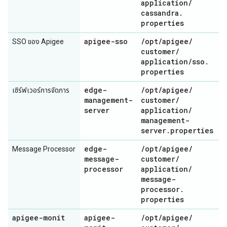
application
/
cassandra
.
properties
apigee-sso
/
opt
/
apigee
/
SSO ของ Apigee
customer
/
application
/
sso
.
properties
edge-
/
opt
/
apigee
/
เซิร์ฟเวอร์การจัดการ
management-
customer
/
server
application
/
management-
server
.
properties
edge-
/
opt
/
apigee
/
Message Processor
message-
customer
/
processor
application
/
message-
processor
.
properties
apigee-monit
apigee-
/
opt
/
apigee
/