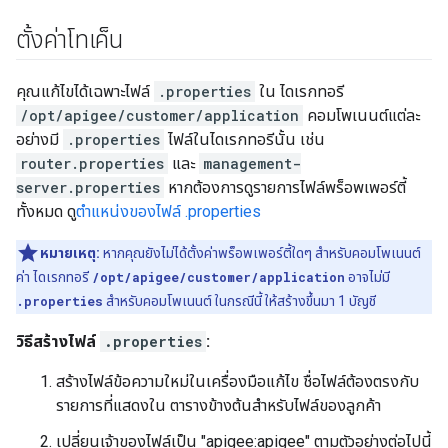
ตั้งค่าโทเค็น
คุณแก้ไขได้เฉพาะไฟล์
.properties
ใน ไดเรกทอรี
/opt/apigee/customer/application
คอมโพเนนต์แต่ละ
อย่างมี
.properties
ไฟล์ในไดเรกทอรีนั้น เช่น
router.properties
และ
management-
server.properties
หากต้องการดูรายการไฟล์พร็อพเพอร์ตี้
ทั้งหมด ดู
ตำแหน่งของไฟล์ .properties
หมายเหตุ:
หากคุณยังไม่ได้ตั้งค่าพร็อพเพอร์ตี้ใดๆ สำหรับคอมโพเนนต์
ค่า ไดเรกทอรี
/opt/apigee/customer/application
อาจไม่มี
.properties
สำหรับคอมโพเนนต์ ในกรณีนี้ ให้สร้างขึ้นมา 1 บัญชี
วิธีสร้างไฟล์
.properties
:
สร้างไฟล์ข้อความใหม่ในเครื่องมือแก้ไข ชื่อไฟล์ต้องตรงกับ
รายการที่แสดงใน ตารางข้างต้นสำหรับไฟล์ของลูกค้า
เปลี่ยนเจ้าของไฟล์เป็น "apigee:apigee" ตามตัวอย่างต่อไปนี้