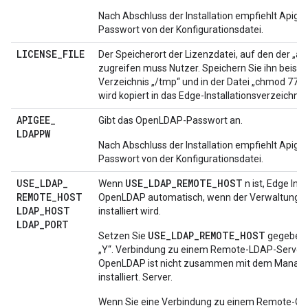
Nach Abschluss der Installation empfiehlt Apige
Passwort von der Konfigurationsdatei.
LICENSE
_
FILE
Der Speicherort der Lizenzdatei, auf den der „ap
zugreifen muss Nutzer. Speichern Sie ihn beispi
Verzeichnis „/tmp“ und in der Datei „chmod 777“.
wird kopiert in das Edge-Installationsverzeichnis.
APIGEE
_
Gibt das OpenLDAP-Passwort an.
LDAPPW
Nach Abschluss der Installation empfiehlt Apige
Passwort von der Konfigurationsdatei.
USE
_
LDAP
_
USE_LDAP_REMOTE_HOST
Wenn
n ist, Edge Insta
REMOTE
_
HOST
OpenLDAP automatisch, wenn der Verwaltungss
LDAP
_
HOST
installiert wird.
LDAP
_
PORT
USE_LDAP_REMOTE_HOST
Setzen Sie
gegebene
„Y“. Verbindung zu einem Remote-LDAP-Server 
OpenLDAP ist nicht zusammen mit dem Manag
installiert. Server.
Wenn Sie eine Verbindung zu einem Remote-O