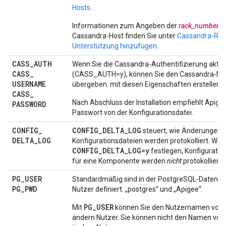
Hosts
.
Informationen zum Angeben der
rack_number
fü
Cassandra-Host finden Sie unter
Cassandra-Rac
Unterstützung hinzufügen
.
CASS
_
AUTH
Wenn Sie die Cassandra-Authentifizierung aktiv
CASS
_
(CASS_AUTH=y), können Sie den Cassandra-Nu
USERNAME
übergeben. mit diesen Eigenschaften erstellen.
CASS
_
Nach Abschluss der Installation empfiehlt Apige
PASSWORD
Passwort von der Konfigurationsdatei.
CONFIG
_
CONFIG_DELTA_LOG
steuert, wie Änderungen 
DELTA
_
LOG
Konfigurationsdateien werden protokolliert. Wen
CONFIG_DELTA_LOG=y
festlegen, Konfigurati
für eine Komponente werden
nicht
protokolliert.
PG
_
USER
Standardmäßig sind in der PostgreSQL-Datenba
PG
_
PWD
Nutzer definiert: „postgres“ und „Apigee“.
PG_USER
Mit
können Sie den Nutzernamen von 
ändern Nutzer. Sie können nicht den Namen von 