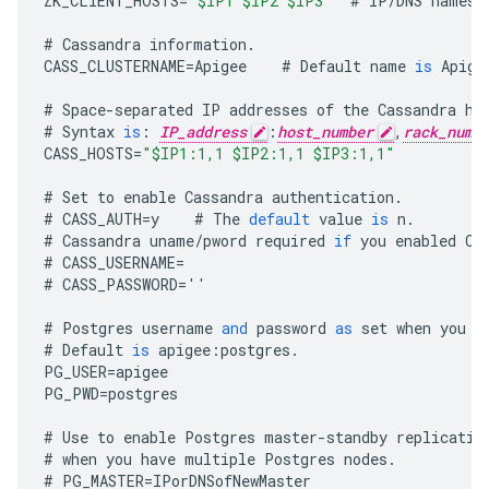
ZK_CLIENT_HOSTS
=
"$IP1 $IP2 $IP3"
#
IP
/
DNS
names
#
Cassandra
information
.
CASS_CLUSTERNAME
=
Apigee
#
Default
name
is
Apige
#
Space
-
separated
IP
addresses
of
the
Cassandra
ho
#
Syntax
is
:
IP_address
:
host_number
,
rack_numb
CASS_HOSTS
=
"$IP1:1,1 $IP2:1,1 $IP3:1,1"
#
Set
to
enable
Cassandra
authentication
.
#
CASS_AUTH
=
y
#
The
default
value
is
n
.
#
Cassandra
uname
/
pword
required
if
you
enabled
Ca
#
CASS_USERNAME
=
#
CASS_PASSWORD
=
''
#
Postgres
username
and
password
as
set
when
you
i
#
Default
is
apigee
:
postgres
.
PG_USER
=
apigee
PG_PWD
=
postgres
#
Use
to
enable
Postgres
master
-
standby
replicatio
#
when
you
have
multiple
Postgres
nodes
.
#
PG_MASTER
=
IPorDNSofNewMaster