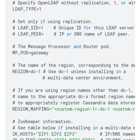
#
Specify
OpenLDAP
without
replication
,
1
,
or
with
LDAP_TYPE
=
1
#
Set
only
if
using
replication
.
#
LDAP_SID
=
1
#
Unique
ID
for
this
LDAP
server
.
#
LDAP_PEER
=
#
IP
or
DNS
name
of
LDAP
peer
.
#
The
Message
Processor
and
Router
pod
.
MP_POD
=
gateway
#
The
name
of
the
region
,
corresponding
to
the
dat
REGION
=
dc
-
1
#
Use
dc
-
1
unless
installing
in
a
#
multi
-
data
center
environment
.
#
If
you
are
using
region
names
other
than
dc
-
1
,
d
#
name
to
the
appropriate
dc
-
x
format
region
name
.
#
to
appropriately
register
Cassandra
data
stores
REGION_MAPPING
=
"<custom-region-1>:dc-1 <custom-re
#
ZooKeeper
information
.
#
See
table
below
if
installing
in
a
multi
-
data
ce
ZK_HOSTS
=
"$IP1 $IP2 $IP3"
#
IP
/
DNS
names