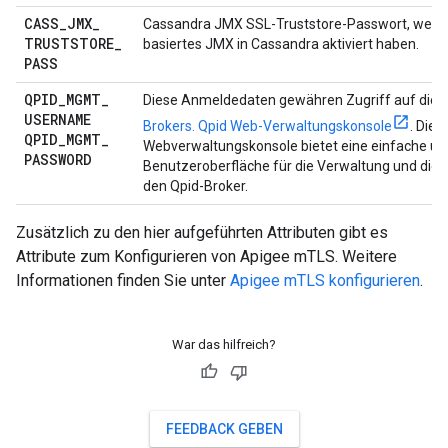
CASS
_
JMX
_
Cassandra JMX SSL-Truststore-Passwort, wenn
TRUSTSTORE
_
basiertes JMX in Cassandra aktiviert haben.
PASS
QPID
_
MGMT
_
Diese Anmeldedaten gewähren Zugriff auf die
d
USERNAME
Brokers. Qpid Web-Verwaltungskonsole
. Die
QPID
_
MGMT
_
Webverwaltungskonsole bietet eine einfache und
PASSWORD
Benutzeroberfläche für die Verwaltung und die K
den Qpid-Broker.
Zusätzlich zu den hier aufgeführten Attributen gibt es
Attribute zum Konfigurieren von Apigee mTLS. Weitere
Informationen finden Sie unter
Apigee mTLS konfigurieren
.
War das hilfreich?
FEEDBACK GEBEN