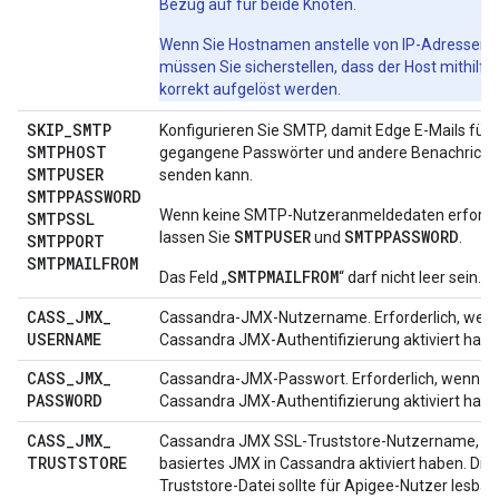
Bezug auf für beide Knoten.
Wenn Sie Hostnamen anstelle von IP-Adressen 
müssen Sie sicherstellen, dass der Host mithilf
korrekt aufgelöst werden.
SKIP
_
SMTP
Konfigurieren Sie SMTP, damit Edge E-Mails für 
SMTPHOST
gegangene Passwörter und andere Benachricht
SMTPUSER
senden kann.
SMTPPASSWORD
Wenn keine SMTP-Nutzeranmeldedaten erforderl
SMTPSSL
SMTPUSER
SMTPPASSWORD
lassen Sie
und
.
SMTPPORT
SMTPMAILFROM
SMTPMAILFROM
Das Feld „
“ darf nicht leer sein.
CASS
_
JMX
_
Cassandra-JMX-Nutzername. Erforderlich, wenn
USERNAME
Cassandra JMX-Authentifizierung aktiviert habe
CASS
_
JMX
_
Cassandra-JMX-Passwort. Erforderlich, wenn Si
PASSWORD
Cassandra JMX-Authentifizierung aktiviert habe
CASS
_
JMX
_
Cassandra JMX SSL-Truststore-Nutzername, we
TRUSTSTORE
basiertes JMX in Cassandra aktiviert haben. Di
Truststore-Datei sollte für Apigee-Nutzer lesbar 