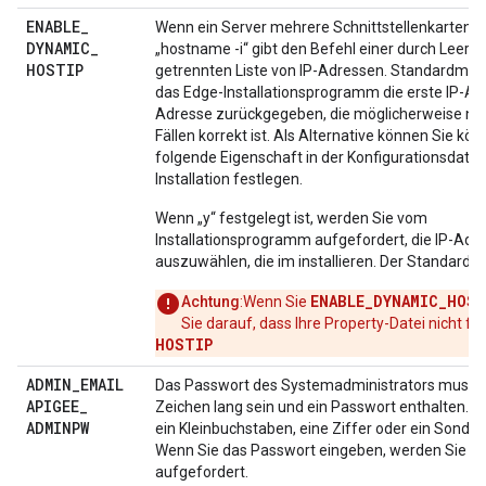
ENABLE
_
Wenn ein Server mehrere Schnittstellenkarten ha
DYNAMIC
_
„hostname -i“ gibt den Befehl einer durch Leerz
HOSTIP
getrennten Liste von IP-Adressen. Standardmä
das Edge-Installationsprogramm die erste IP-Ad
Adresse zurückgegeben, die möglicherweise nich
Fällen korrekt ist. Als Alternative können Sie kön
folgende Eigenschaft in der Konfigurationsdatei 
Installation festlegen.
Wenn „y“ festgelegt ist, werden Sie vom
Installationsprogramm aufgefordert, die IP-Adr
auszuwählen, die im installieren. Der Standardwer
ENABLE_DYNAMIC_HOST
Achtung
:Wenn Sie
Sie darauf, dass Ihre Property-Datei nicht fes
HOSTIP
ADMIN
_
EMAIL
Das Passwort des Systemadministrators muss 
APIGEE
_
Zeichen lang sein und ein Passwort enthalten. 
ADMINPW
ein Kleinbuchstaben, eine Ziffer oder ein Sonde
Wenn Sie das Passwort eingeben, werden Sie d
aufgefordert.