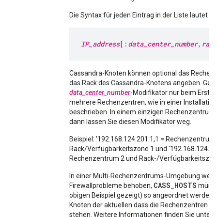
Die Syntax für jeden Eintrag in der Liste lautet wi
IP_address
[:
data_center_number
,
rack
Cassandra-Knoten können optional das Rechen
das Rack des Cassandra-Knotens angeben. Gebe
data_center_number
-Modifikator nur beim Erstel
mehrere Rechenzentren, wie in einer Installation
beschrieben. In einem einzigen Rechenzentrum In
dann lassen Sie diesen Modifikator weg.
Beispiel: '192.168.124.201:1,1 = Rechenzentrum
Rack/Verfügbarkeitszone 1 und '192.168.124.20
Rechenzentrum 2 und Rack-/Verfügbarkeitszon
In einer Multi-Rechenzentrums-Umgebung wer
CASS_HOSTS
Firewallprobleme behoben,
müsse
obigen Beispiel gezeigt) so angeordnet werden, 
Knoten der aktuellen dass die Rechenzentren 
stehen. Weitere Informationen finden Sie unter