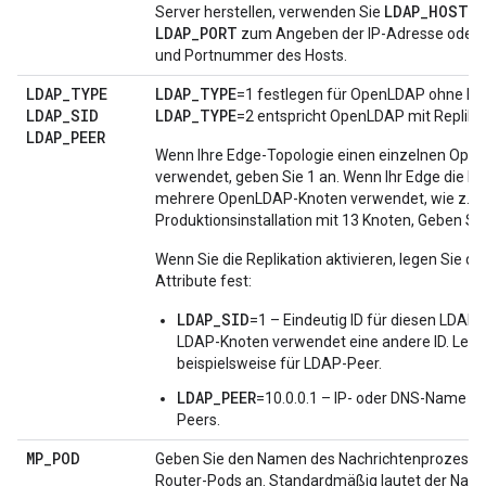
LDAP_HOST
Server herstellen, verwenden Sie
u
LDAP_PORT
zum Angeben der IP-Adresse oder
und Portnummer des Hosts.
LDAP
_
TYPE
LDAP_TYPE
=1 festlegen für OpenLDAP ohne Rep
LDAP
_
SID
LDAP_TYPE
=2 entspricht OpenLDAP mit Replikat
LDAP
_
PEER
Wenn Ihre Edge-Topologie einen einzelnen Ope
verwendet, geben Sie 1 an. Wenn Ihr Edge die Ins
mehrere OpenLDAP-Knoten verwendet, wie z. B. 
Produktionsinstallation mit 13 Knoten, Geben Sie
Wenn Sie die Replikation aktivieren, legen Sie di
Attribute fest:
LDAP_SID
=1 – Eindeutig ID für diesen LDAP-
LDAP-Knoten verwendet eine andere ID. Lege
beispielsweise für LDAP-Peer.
LDAP_PEER
=10.0.0.1 – IP- oder DNS-Name d
Peers.
MP
_
POD
Geben Sie den Namen des Nachrichtenprozesso
Router-Pods an. Standardmäßig lautet der Na