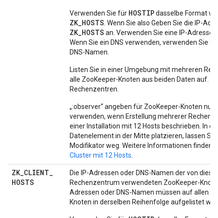
HOSTIP
Verwenden Sie für
dasselbe Format wie
ZK_HOSTS
. Wenn Sie also Geben Sie die IP-Adre
ZK_HOSTS
an. Verwenden Sie eine IP-Adresse 
Wenn Sie ein DNS verwenden, verwenden Sie für
DNS-Namen.
Listen Sie in einer Umgebung mit mehreren Re
alle ZooKeeper-Knoten aus beiden Daten auf. in
Rechenzentren.
„:observer“ angeben für ZooKeeper-Knoten nur 
verwenden, wenn Erstellung mehrerer Rechenze
einer Installation mit 12 Hosts beschrieben. In e
Datenelement in der Mitte platzieren, lassen Sie
Modifikator weg. Weitere Informationen finden S
Cluster mit 12 Hosts
.
ZK
_
CLIENT
_
Die IP-Adressen oder DNS-Namen der von dies
HOSTS
Rechenzentrum verwendeten ZooKeeper-Knoten
Adressen oder DNS-Namen müssen auf allen Z
Knoten in derselben Reihenfolge aufgelistet we