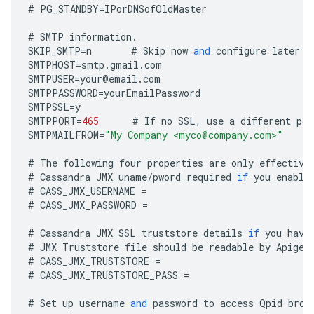
#
PG_STANDBY
=
IPorDNSofOldMaster
#
SMTP
information
.
SKIP_SMTP
=
n
#
Skip
now
and
configure
later
b
SMTPHOST
=
smtp
.
gmail
.
com
SMTPUSER
=
your
@
email
.
com
SMTPPASSWORD
=
yourEmailPassword
SMTPSSL
=
y
SMTPPORT
=
465
#
If
no
SSL
,
use
a
different
por
SMTPMAILFROM
=
"My Company <myco@company.com>"
#
The
following
four
properties
are
only
effective
#
Cassandra
JMX
uname
/
pword
required
if
you
enable
#
CASS_JMX_USERNAME
=
#
CASS_JMX_PASSWORD
=
#
Cassandra
JMX
SSL
truststore
details
if
you
have
#
JMX
Truststore
file
should
be
readable
by
Apigee
#
CASS_JMX_TRUSTSTORE
=
#
CASS_JMX_TRUSTSTORE_PASS
=
#
Set
up
username
and
password
to
access
Qpid
brok