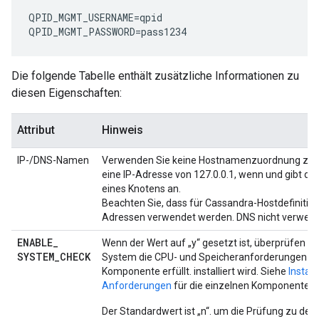
QPID_MGMT_USERNAME
=
qpid
QPID_MGMT_PASSWORD
=
pass1234
Die folgende Tabelle enthält zusätzliche Informationen zu
diesen Eigenschaften:
Attribut
Hinweis
IP-/DNS-Namen
Verwenden Sie keine Hostnamenzuordnung zu 1
eine IP-Adresse von 127.0.0.1, wenn und gibt di
eines Knotens an.
Beachten Sie, dass für Cassandra-Hostdefinition
Adressen verwendet werden. DNS nicht verwe
ENABLE
_
Wenn der Wert auf „y“ gesetzt ist, überprüfen Si
SYSTEM
_
CHECK
System die CPU- und Speicheranforderungen für
Komponente erfüllt. installiert wird. Siehe
Install
Anforderungen
für die einzelnen Komponenten.
Der Standardwert ist „n“. um die Prüfung zu deak