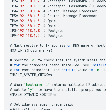
IP2
=
192.168.1.2
#
ZooKeeper
,
Cassandra
(
IP
addres
IP3
=
192.168.1.3
#
ZooKeeper
,
Cassandra
(
IP
addres
IP4
=
192.168.1.4
#
Router
,
Message
Processor
IP5
=
192.168.1.5
#
Router
,
Message
Processor
IP6
=
192.168.1.6
#
Qpid
IP7
=
192.168.1.7
#
Qpid
IP8
=
192.168.1.8
#
Postgres
IP9
=
192.168.1.9
#
Postgres
#
Must
resolve
to
IP
address
or
DNS
name
of
host
-
HOSTIP
=
$
(
hostname
-
i
)
#
Specify
"y"
to
check
that
the
system
meets
the
C
#
for
the
component
being
installed
.
See
Installat
#
for
each
component
.
The
default
value
is
"n"
to
ENABLE_SYSTEM_CHECK
=
n
#
When
"hostname -i"
returns
multiple
IP
addresses
#
set
to
"y"
,
to
have
the
installer
prompt
you
to
ENABLE_DYNAMIC_HOSTIP
=
n
#
Set
Edge
sys
admin
credentials
.
ADMIN_EMAIL
=
your
@
email
.
com