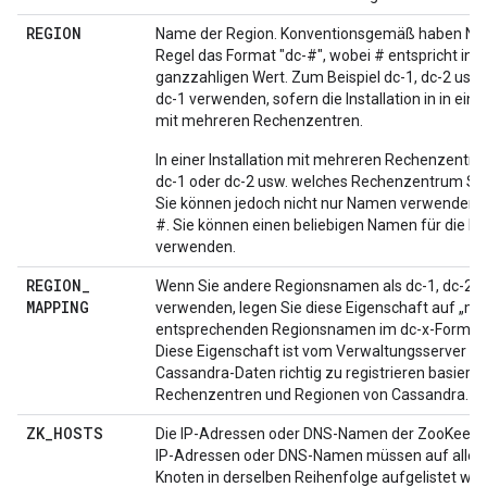
REGION
Name der Region. Konventionsgemäß haben Na
Regel das Format "dc-#", wobei # entspricht in e
ganzzahligen Wert. Zum Beispiel dc-1, dc-2 usw.
dc-1 verwenden, sofern die Installation in in ei
mit mehreren Rechenzentren.
In einer Installation mit mehreren Rechenzentren
dc-1 oder dc-2 usw. welches Rechenzentrum Sie i
Sie können jedoch nicht nur Namen verwenden. 
#. Sie können einen beliebigen Namen für die R
verwenden.
REGION
_
Wenn Sie andere Regionsnamen als dc-1, dc-2 u
MAPPING
verwenden, legen Sie diese Eigenschaft auf „map
entsprechenden Regionsnamen im dc-x-Format
Diese Eigenschaft ist vom Verwaltungsserver er
Cassandra-Daten richtig zu registrieren basiere
Rechenzentren und Regionen von Cassandra.
ZK
_
HOSTS
Die IP-Adressen oder DNS-Namen der ZooKeeper
IP-Adressen oder DNS-Namen müssen auf allen
Knoten in derselben Reihenfolge aufgelistet we