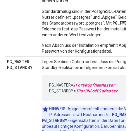
ändern Nutzer.
Standardmäßig sind in der PostgreSQL-Datenba
Nutzer definiert: „postgres“ und „Apigee“. Beide
PG_PWD
das Standardpasswort „postgres“. Mit
l
Folgendes fest: das Passwort bei der Installation
einen anderen Wert festzulegen.
Nach Abschluss der Installation empfiehlt Apige
Passwort von der Konfigurationsdatei.
PG
_
MASTER
Legen Sie diese Option so fest, dass die Postgr
PG
_
STANDBY
Standby-Replikation in folgendem Format aktivie
PG_MASTER=
IPorDNSofNewMaster
PG_STANDBY=
IPorDNSofOldMaster
HINWEIS:
Apigee empfiehlt dringend die V
PG_MAST
IP-Adressen. statt Hostnamen für
PG_STANDBY
-Eigenschaften in der Datei für die
unbeaufsichtigte Konfiguration. Darüber hinaus s