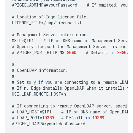
APIGEE_ADMINPW
=
yourPassword
#
If
omitted
,
you
a
#
Location
of
Edge
license
file
.
LICENSE_FILE
=
/
tmp
/
license
.
txt
#
Management
Server
information
.
MSIP
=
$
IP1
#
IP
or
DNS
name
of
Management
Server
#
Specify
the
port
the
Management
Server
listens
o
#
APIGEE_PORT_HTTP_MS
=
8080
#
Default
is
8080
.
#
#
OpenLDAP
information
.
#
#
Set
to
y
if
you
are
connecting
to
a
remote
LDAP
#
If
n
,
Edge
installs
OpenLDAP
when
it
installs
th
USE_LDAP_REMOTE_HOST
=
n
#
If
connecting
to
remote
OpenLDAP
server
,
specify
#
LDAP_HOST
=
$
IP1
#
IP
or
DNS
name
of
OpenLDAP
#
LDAP_PORT
=
10389
#
Default
is
10389
.
APIGEE_LDAPPW
=
yourLdapPassword