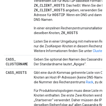
HOSTIP
Verwenden Sie für
dasselbe Format wie
ZK_CLIENT_HOSTS
. Das heißt: Wenn Sie die IP
ZK_CLIENT_HOSTS
angeben, verwenden Sie ei
HOSTIP
Adresse für
. Wenn ein DNS und dann fü
DNS-Namen.
In einer einzelnen Rechenzentrumsinstallation s
ZK_HOSTS
dieselben Knoten,
Listen Sie in einer Umgebung mit mehreren Re
nur die ZooKeeper-Knoten in diesem Rechenzen
Weitere Informationen finden Sie unter
Cluster 
CASS
_
Geben Sie optional den Namen des Cassandra-Cl
CLUSTERNAME
Der Standardname lautet „Apigee“.
CASS
_
HOSTS
Gibt eine durch Kommas getrennte Liste von Ca
Knoten an Host-IP-Adressen (keine DNS-Namen),
die Nummer des Rechenzentrums
Rack
, zu dem
Für Produktionstopologien muss diese Liste min
Knoten enthalten. Die erste Zwei Knoten werden
„Startserver“ verwendet. Daher müssen die IP-A
derselben Reihenfolge auf allen Cassandra-Kno