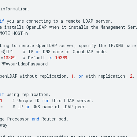
information
.
if
you
are
connecting
to
a
remote
LDAP
server
.
e
installs
OpenLDAP
when
it
installs
the
Management
Ser
EMOTE_HOST
=
n
ting
to
remote
OpenLDAP
server
,
specify
the
IP
/
DNS
name
T
=
$
IP1
#
IP
or
DNS
name
of
OpenLDAP
node
.
T
=
10389
#
Default
is
10389
.
PPW
=
yourLdapPassword
penLDAP
without
replication
,
1
,
or
with
replication
,
2
.
1
if
using
replication
.
1
#
Unique
ID
for
this
LDAP
server
.
R
=
#
IP
or
DNS
name
of
LDAP
peer
.
ge
Processor
and
Router
pod
.
way