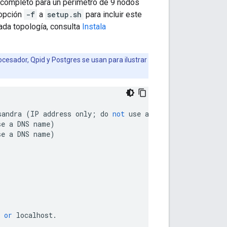
o completo para un perímetro de 9 nodos
 opción
-f
a
setup.sh
para incluir este
ada topología, consulta
Instala
rocesador, Qpid y Postgres se usan para ilustrar
sandra
(
IP
address
only
;
do
not
use
a
DNS
name
)
se
a
DNS
name
)
se
a
DNS
name
)
or
localhost
.