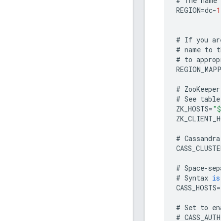
#
The
name
REGION
=
dc
-
1
#
If
you
ar
#
name
to
t
#
to
approp
REGION_MAP
#
ZooKeeper
#
See
table
ZK_HOSTS
=
"$
ZK_CLIENT_H
#
Cassandra
CASS_CLUSTE
#
Space
-
sep
#
Syntax
is
CASS_HOSTS
=
#
Set
to
en
#
CASS_AUTH