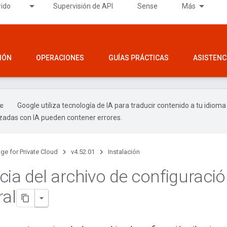
rido
Supervisión de API
Sense
Más
IÓN
OPERACIONES
GUÍAS PRÁCTICAS
ASISTENC
Google utiliza tecnología de IA para traducir contenido a tu idioma
izadas con IA pueden contener errores.
ge for Private Cloud
v4.52.01
Instalación
cia del archivo de configuraci
ral