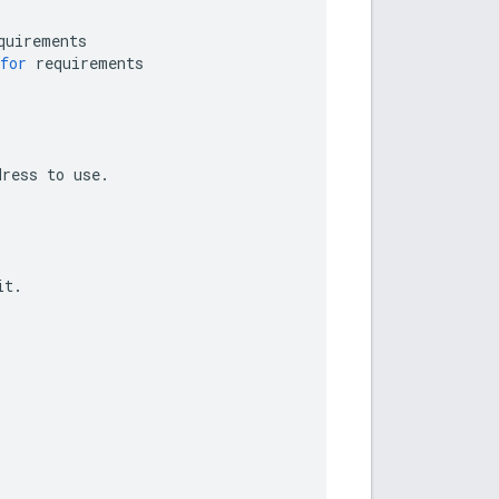
quirements
for
requirements
dress
to
use
.
it
.