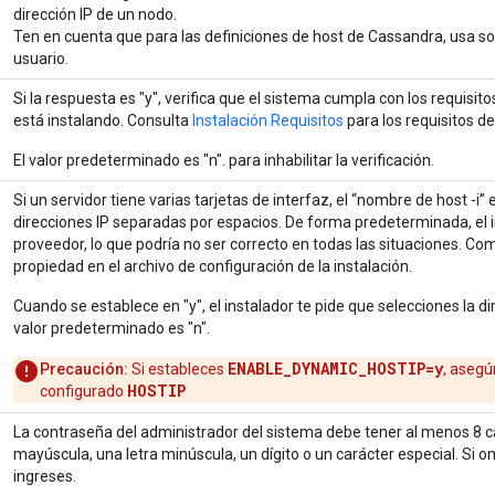
dirección IP de un nodo.
Ten en cuenta que para las definiciones de host de Cassandra, usa so
usuario.
Si la respuesta es "y", verifica que el sistema cumpla con los requis
está instalando. Consulta
Instalación Requisitos
para los requisitos 
El valor predeterminado es "n". para inhabilitar la verificación.
Si un servidor tiene varias tarjetas de interfaz, el “nombre de host -i
direcciones IP separadas por espacios. De forma predeterminada, el i
proveedor, lo que podría no ser correcto en todas las situaciones. Com
propiedad en el archivo de configuración de la instalación.
Cuando se establece en "y", el instalador te pide que selecciones la dire
valor predeterminado es "n".
ENABLE_DYNAMIC_HOSTIP=y
Precaución:
Si estableces
, asegú
HOSTIP
configurado
La contraseña del administrador del sistema debe tener al menos 8 ca
mayúscula, una letra minúscula, un dígito o un carácter especial. Si om
ingreses.