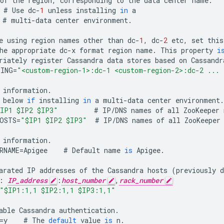
of
the
region
,
corresponding
to
the
data
center
name
.
#
Use
dc
-
1
unless
installing
in
a
#
multi
-
data
center
environment
.
e
using
region
names
other
than
dc
-
1
,
dc
-
2
etc
,
set
this
he
appropriate
dc
-
x
format
region
name
.
This
property
i
riately
register
Cassandra
data
stores
based
on
Cassandr
PING
=
"<custom-region-1>:dc-1 <custom-region-2>:dc-2 ... 
information
.
below
if
installing
in
a
multi
-
data
center
environment
.
IP1 $IP2 $IP3"
#
IP
/
DNS
names
of
all
ZooKeeper
OSTS
=
"$IP1 $IP2 $IP3"
#
IP
/
DNS
names
of
all
ZooKeeper
information
.
RNAME
=
Apigee
#
Default
name
is
Apigee
.
arated
IP
addresses
of
the
Cassandra
hosts
(
previously
d
:
IP_address
:
host_number
,
rack_number
"$IP1:1,1 $IP2:1,1 $IP3:1,1"
able
Cassandra
authentication
.
=
y
#
The
default
value
is
n
.