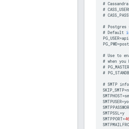
#
Cassandra
#
CASS_USER
#
CASS_PASS
#
Postgres
#
Default
i
PG_USER
=
api
PG_PWD
=
post
#
Use
to
en
#
when
you
#
PG_MASTE
#
PG_STAND
#
SMTP
inf
SKIP_SMTP
=
n
SMTPHOST
=
s
SMTPUSER
=
yo
SMTPPASSWO
SMTPSSL
=
y
SMTPPORT
=
4
SMTPMAILFR