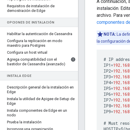
A continuación, 
Requisitos de instalación de
instalación. Edi
demostración de Edge
archivo. Para ve
componentes d
OPCIONES DE INSTALACIÓN
Habilitar la autenticación de Cassandra
NOTA:
La defi
Configura la replicación en modo
la configuración d
maestro para Postgres
Configura un host virtual
#
IP
addres
Agrega compatibilidad con el
bastidor de Cassandra (avanzado)
IP1
=
192.168
IP2
=
192.168
INSTALA EDGE
IP3
=
192.168
IP4
=
192.168
Descripción general de la instalación en
IP5
=
192.168
Edge
IP6
=
192.168
Instala la utilidad de Apigee de Setup de
IP7
=
192.168
Edge
IP8
=
192.168
Instala componentes de Edge en un
IP9
=
192.168
nodo
Prueba la instalación
#
Must
reso
HOSTIP
=
$
(
h
Incorpore una organización