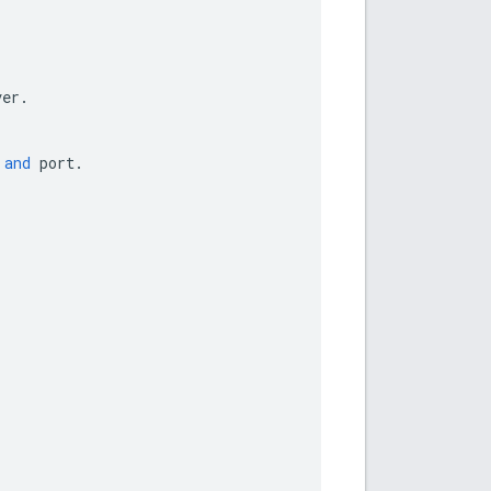
ver
.
and
port
.