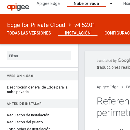
Apigee Edge
Nube privada
Híb
Edge for Private Cloud
v4.52.01
TODAS LAS VERSIONES
INSTALACIÓN
CONFIGURAC
traducciones real
VERSIÓN 4
.
52
.
01
Apigee Edge
Ed
Descripción general de Edge para la
nube privada
Referen
ANTES DE INSTALAR
perimet
Requisitos de instalación
Requisitos del puerto
Topologías de instalación