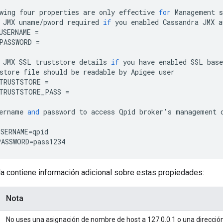
wing
four
properties
are
only
effective
for
Management
s
JMX
uname
/
pword
required
if
you
enabled
Cassandra
JMX
a
USERNAME
=
PASSWORD
=
JMX
SSL
truststore
details
if
you
have
enabled
SSL
base
store
file
should
be
readable
by
Apigee
user
TRUSTSTORE
=
TRUSTSTORE_PASS
=
ername
and
password
to
access
Qpid
broker
'
s
management
SERNAME
=
qpid
PASSWORD
=
pass1234
la contiene información adicional sobre estas propiedades:
Nota
No uses una asignación de nombre de host a 127.0.0.1 o una dirección