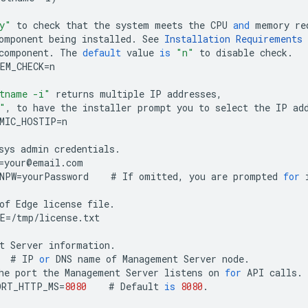
y"
to
check
that
the
system
meets
the
CPU
and
memory
re
omponent
being
installed
.
See
Installation
Requirements
component
.
The
default
value
is
"n"
to
disable
check
.
EM_CHECK
=
n
tname -i"
returns
multiple
IP
addresses
,
"
,
to
have
the
installer
prompt
you
to
select
the
IP
ad
MIC_HOSTIP
=
n
sys
admin
credentials
.
=
your
@
email
.
com
NPW
=
yourPassword
#
If
omitted
,
you
are
prompted
for
of
Edge
license
file
.
E
=
/
tmp
/
license
.
txt
t
Server
information
.
#
IP
or
DNS
name
of
Management
Server
node
.
he
port
the
Management
Server
listens
on
for
API
calls
.
ORT_HTTP_MS
=
8080
#
Default
is
8080
.