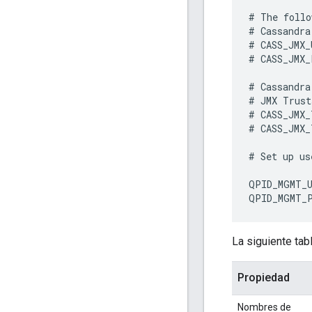
#
The
follo
#
Cassandra
#
CASS_JMX_
#
CASS_JMX_
#
Cassandra
#
JMX
Trust
#
CASS_JMX_
#
CASS_JMX_
#
Set
up
us
QPID_MGMT_U
QPID_MGMT_
La siguiente tab
Propiedad
Nombres de