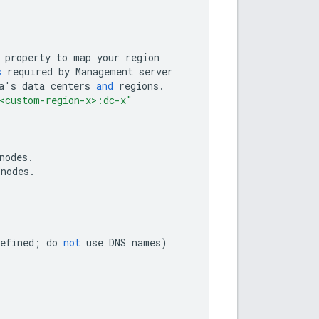
property
to
map
your
region
s
required
by
Management
server
a
'
s
data
centers
and
regions
.
<custom-region-x>:dc-x"
nodes
.
nodes
.
efined
;
do
not
use
DNS
names
)