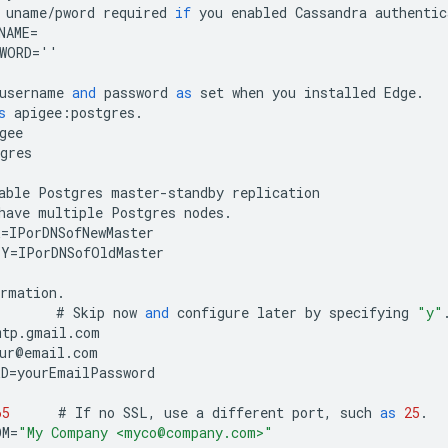
uname
/
pword
required
if
you
enabled
Cassandra
authentic
NAME
=
WORD
=
''
username
and
password
as
set
when
you
installed
Edge
.
s
apigee
:
postgres
.
gee
gres
able
Postgres
master
-
standby
replication
have
multiple
Postgres
nodes
.
R
=
IPorDNSofNewMaster
BY
=
IPorDNSofOldMaster
ormation
.
#
Skip
now
and
configure
later
by
specifying
"y"
mtp
.
gmail
.
com
ur
@
email
.
com
RD
=
yourEmailPassword
65
#
If
no
SSL
,
use
a
different
port
,
such
as
25
.
OM
=
"My Company <myco@company.com>"