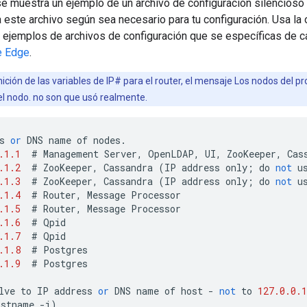
se muestra un ejemplo de un archivo de configuración silencios
ta este archivo según sea necesario para tu configuración. Usa la
r ejemplos de archivos de configuración que se específicas de c
e Edge
.
nición de las variables de IP# para el router, el mensaje Los nodos del p
el nodo. no son que usó realmente.
s
or
DNS
name
of
nodes
.
.1.1
#
Management
Server
,
OpenLDAP
,
UI
,
ZooKeeper
,
Cas
.1.2
#
ZooKeeper
,
Cassandra
(
IP
address
only
;
do
not
u
.1.3
#
ZooKeeper
,
Cassandra
(
IP
address
only
;
do
not
u
.1.4
#
Router
,
Message
Processor
.1.5
#
Router
,
Message
Processor
.1.6
#
Qpid
.1.7
#
Qpid
.1.8
#
Postgres
.1.9
#
Postgres
lve
to
IP
address
or
DNS
name
of
host
-
not
to
127.0.0.1
ostname
-
i
)