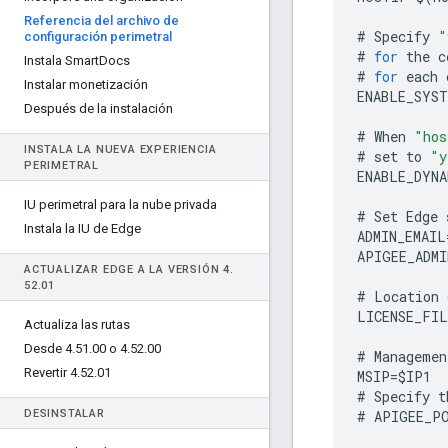
Referencia del archivo de
#
Specify
"
configuración perimetral
#
for
the
c
Instala Smart
Docs
#
for
each
Instalar monetización
ENABLE_SYST
Después de la instalación
#
When
"hos
INSTALA LA NUEVA EXPERIENCIA
#
set
to
"y
PERIMETRAL
ENABLE_DYNA
IU perimetral para la nube privada
#
Set
Edge
Instala la IU de Edge
ADMIN_EMAIL
APIGEE_ADMI
ACTUALIZAR EDGE A LA VERSIÓN 4
.
52
.
01
#
Location
LICENSE_FIL
Actualiza las rutas
Desde 4
.
51
.
00 o 4
.
52
.
00
#
Managemen
Revertir 4
.
52
.
01
MSIP
=
$
IP1
#
Specify
t
DESINSTALAR
#
APIGEE_P