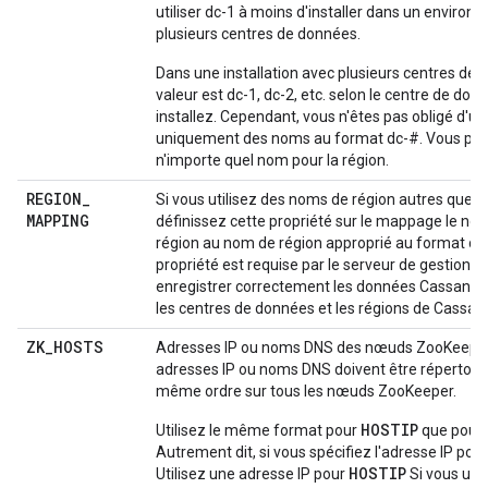
utiliser dc-1 à moins d'installer dans un enviro
plusieurs centres de données.
Dans une installation avec plusieurs centres de 
valeur est dc-1, dc-2, etc. selon le centre de do
installez. Cependant, vous n'êtes pas obligé d'uti
uniquement des noms au format dc-#. Vous pouv
n'importe quel nom pour la région.
REGION
_
Si vous utilisez des noms de région autres que dc-
MAPPING
définissez cette propriété sur le mappage le no
région au nom de région approprié au format dc-
propriété est requise par le serveur de gestion p
enregistrer correctement les données Cassandr
les centres de données et les régions de Cassan
ZK
_
HOSTS
Adresses IP ou noms DNS des nœuds ZooKeeper
adresses IP ou noms DNS doivent être répertorié
même ordre sur tous les nœuds ZooKeeper.
HOSTIP
Utilisez le même format pour
que pour
Autrement dit, si vous spécifiez l'adresse IP pou
HOSTIP
Utilisez une adresse IP pour
Si vous util