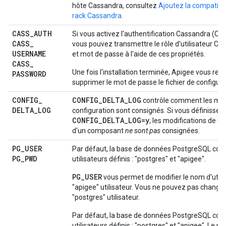
hôte Cassandra, consultez
Ajoutez la compatibil
rack Cassandra.
CASS
_
AUTH
Si vous activez l'authentification Cassandra (
CASS
_
vous pouvez transmettre le rôle d'utilisateur C
USERNAME
et mot de passe à l'aide de ces propriétés.
CASS
_
Une fois l'installation terminée, Apigee vous 
PASSWORD
supprimer le mot de passe le fichier de configura
CONFIG
_
CONFIG_DELTA_LOG
contrôle comment les mod
DELTA
_
LOG
configuration sont consignés. Si vous définissez
CONFIG_DELTA_LOG=y
, les modifications de c
d'un composant
ne sont pas
consignées.
PG
_
USER
Par défaut, la base de données PostgreSQL co
PG
_
PWD
utilisateurs définis : "postgres" et "apigee".
PG_USER
vous permet de modifier le nom d'utili
"apigee" utilisateur. Vous ne pouvez pas change
"postgres" utilisateur.
Par défaut, la base de données PostgreSQL co
utilisateurs définis : "postgres" et "apigee". Le 