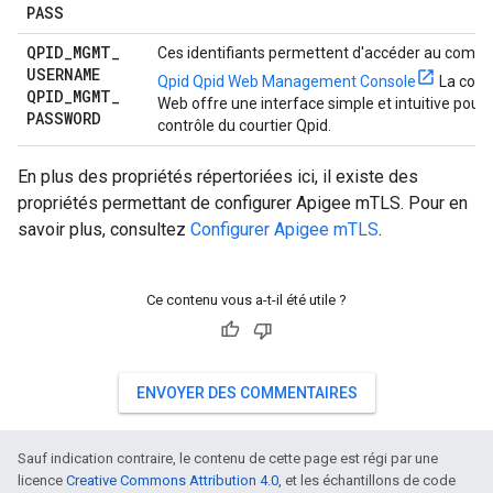
PASS
QPID
_
MGMT
_
Ces identifiants permettent d'accéder au comp
USERNAME
Qpid Qpid Web Management Console
La cons
QPID
_
MGMT
_
Web offre une interface simple et intuitive pour l
PASSWORD
contrôle du courtier Qpid.
En plus des propriétés répertoriées ici, il existe des
propriétés permettant de configurer Apigee mTLS. Pour en
savoir plus, consultez
Configurer Apigee mTLS
.
Ce contenu vous a-t-il été utile ?
ENVOYER DES COMMENTAIRES
Sauf indication contraire, le contenu de cette page est régi par une
licence
Creative Commons Attribution 4.0
, et les échantillons de code