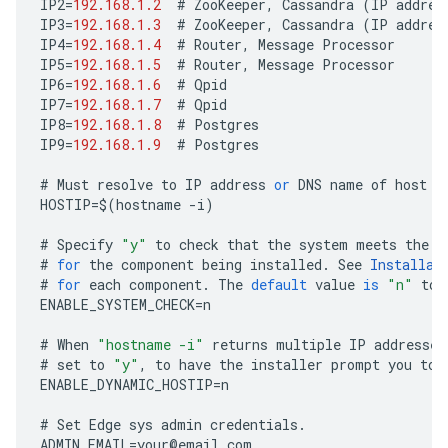
IP2
=
192.168.1.2
#
ZooKeeper
,
Cassandra
(
IP
addres
IP3
=
192.168.1.3
#
ZooKeeper
,
Cassandra
(
IP
addres
IP4
=
192.168.1.4
#
Router
,
Message
Processor
IP5
=
192.168.1.5
#
Router
,
Message
Processor
IP6
=
192.168.1.6
#
Qpid
IP7
=
192.168.1.7
#
Qpid
IP8
=
192.168.1.8
#
Postgres
IP9
=
192.168.1.9
#
Postgres
#
Must
resolve
to
IP
address
or
DNS
name
of
host
-
HOSTIP
=
$
(
hostname
-
i
)
#
Specify
"y"
to
check
that
the
system
meets
the
C
#
for
the
component
being
installed
.
See
Installat
#
for
each
component
.
The
default
value
is
"n"
to
ENABLE_SYSTEM_CHECK
=
n
#
When
"hostname -i"
returns
multiple
IP
addresses
#
set
to
"y"
,
to
have
the
installer
prompt
you
to
ENABLE_DYNAMIC_HOSTIP
=
n
#
Set
Edge
sys
admin
credentials
.
ADMIN_EMAIL
=
your
@
email
.
com