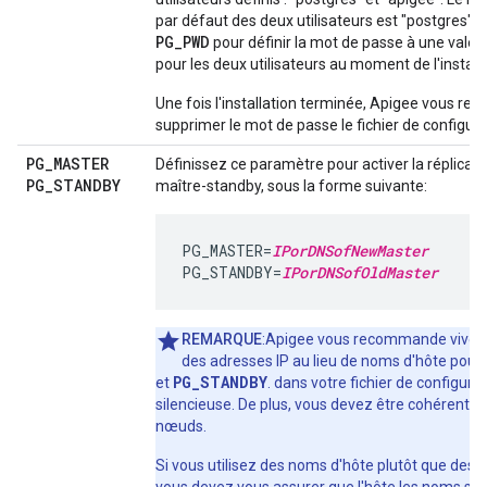
par défaut des deux utilisateurs est "postgres". U
PG_PWD
pour définir la mot de passe à une valeu
pour les deux utilisateurs au moment de l'installa
Une fois l'installation terminée, Apigee vous 
supprimer le mot de passe le fichier de configura
PG
_
MASTER
Définissez ce paramètre pour activer la réplicat
PG
_
STANDBY
maître-standby, sous la forme suivante:
PG_MASTER=
IPorDNSofNewMaster
PG_STANDBY=
IPorDNSofOldMaster
REMARQUE
:Apigee vous recommande viveme
des adresses IP au lieu de noms d'hôte pour
PG_STANDBY
et
. dans votre fichier de configura
silencieuse. De plus, vous devez être cohérent su
nœuds.
Si vous utilisez des noms d'hôte plutôt que des a