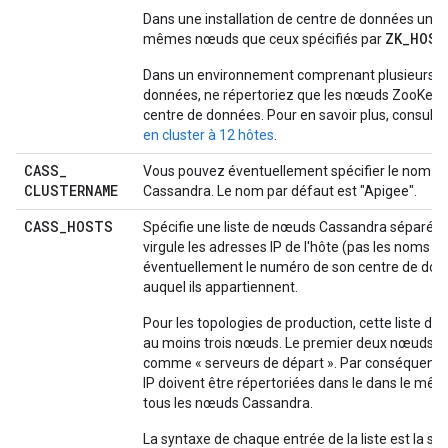
Dans une installation de centre de données unique
ZK_HOST
mêmes nœuds que ceux spécifiés par
Dans un environnement comprenant plusieurs c
données, ne répertoriez que les nœuds ZooKeep
centre de données. Pour en savoir plus, consult
en cluster à 12 hôtes
.
CASS
_
Vous pouvez éventuellement spécifier le nom du
CLUSTERNAME
Cassandra. Le nom par défaut est "Apigee".
CASS
_
HOSTS
Spécifie une liste de nœuds Cassandra séparés 
virgule les adresses IP de l'hôte (pas les noms DN
éventuellement le numéro de son centre de do
auquel ils appartiennent.
Pour les topologies de production, cette liste do
au moins trois nœuds. Le premier deux nœuds son
comme « serveurs de départ ». Par conséquent, 
IP doivent être répertoriées dans le dans le mêm
tous les nœuds Cassandra.
La syntaxe de chaque entrée de la liste est la sui