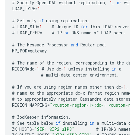
#
Specify
OpenLDAP
without
replication
,
1
,
or
with
LDAP_TYPE
=
1
#
Set
only
if
using
replication
.
#
LDAP_SID
=
1
#
Unique
ID
for
this
LDAP
server
.
#
LDAP_PEER
=
#
IP
or
DNS
name
of
LDAP
peer
.
#
The
Message
Processor
and
Router
pod
.
MP_POD
=
gateway
#
The
name
of
the
region
,
corresponding
to
the
dat
REGION
=
dc
-
1
#
Use
dc
-
1
unless
installing
in
a
#
multi
-
data
center
environment
.
#
If
you
are
using
region
names
other
than
dc
-
1
,
d
#
name
to
the
appropriate
dc
-
x
format
region
name
.
#
to
appropriately
register
Cassandra
data
stores
REGION_MAPPING
=
"<custom-region-1>:dc-1 <custom-re
#
ZooKeeper
information
.
#
See
table
below
if
installing
in
a
multi
-
data
ce
ZK_HOSTS
=
"$IP1 $IP2 $IP3"
#
IP
/
DNS
names