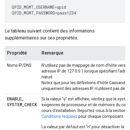
QPID_MGMT_USERNAME
=
qpid
QPID_MGMT_PASSWORD
=
pass1234
Le tableau suivant contient des informations
supplémentaires sur ces propriétés:
Propriété
Remarque
Noms IP/DNS
N'utilisez pas de mappage de nom d'hôte vers 12
adresse IP de 127.0.0.1 lorsque spécifiant l'adres
nœud.
Notez que pour les définitions d'hôte Cassandra, 
uniquement des adresses IP. n'utilisent pas de 
ENABLE
_
Si la valeur "y" est affichée, vérifiez que le sys
SYSTEM
_
CHECK
exigences de processeur et de mémoire du com
cours d'installation. Reportez-vous à la section
I
Conditions requises
pour chaque composant.
La valeur par défaut est "n" pour désactiver la vér