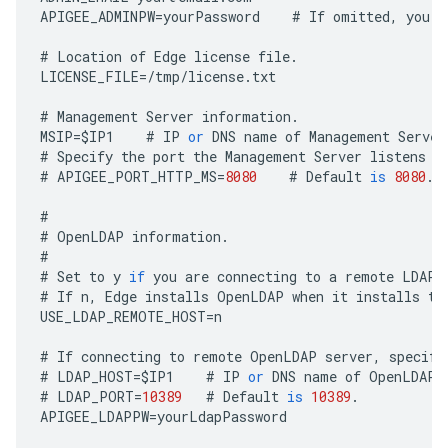
APIGEE_ADMINPW
=
yourPassword
#
If
omitted
,
you
a
#
Location
of
Edge
license
file
.
LICENSE_FILE
=
/
tmp
/
license
.
txt
#
Management
Server
information
.
MSIP
=
$
IP1
#
IP
or
DNS
name
of
Management
Server
#
Specify
the
port
the
Management
Server
listens
o
#
APIGEE_PORT_HTTP_MS
=
8080
#
Default
is
8080
.
#
#
OpenLDAP
information
.
#
#
Set
to
y
if
you
are
connecting
to
a
remote
LDAP
#
If
n
,
Edge
installs
OpenLDAP
when
it
installs
th
USE_LDAP_REMOTE_HOST
=
n
#
If
connecting
to
remote
OpenLDAP
server
,
specify
#
LDAP_HOST
=
$
IP1
#
IP
or
DNS
name
of
OpenLDAP
#
LDAP_PORT
=
10389
#
Default
is
10389
.
APIGEE_LDAPPW
=
yourLdapPassword