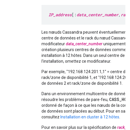
IP_address
[:
data_center_number
,
rack
Les nœuds Cassandra peuvent éventuellement sp
centre de données et le rack du nœud Cassandra.
modificateur
data_center_number
uniquement lor
création plusieurs centres de données comme d
installation à 12 hôtes. Dans un seul centre de 
l'installation, omettez ce modificateur.
Par exemple, "192.168.124.201:1,1" = centre de 
rack/zone de disponibilité 1, et '192.168.124.204
de données 2 et rack/zone de disponibilité 1.
Dans un environnement multicentre de données
CASS_HOS
résoudre les problèmes de pare-feu,
ordonné de façon à ce que les nœuds de la couch
de données sont placées au début. Pour en savoi
consultez
Installation en cluster à 12 hôtes
.
Pour en savoir plus sur la spécification de
rack_n