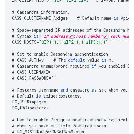
ZK_CLIENT_HOSTS
=
"$IP1 $IP2 $IP3"
#
IP
/
DNS
names
#
Cassandra
information
.
CASS_CLUSTERNAME
=
Apigee
#
Default
name
is
Apige
#
Space
-
separated
IP
addresses
of
the
Cassandra
ho
#
Syntax
is
:
IP_address
:
host_number
,
rack_numb
CASS_HOSTS
=
"$IP1:1,1 $IP2:1,1 $IP3:1,1"
#
Set
to
enable
Cassandra
authentication
.
#
CASS_AUTH
=
y
#
The
default
value
is
n
.
#
Cassandra
uname
/
pword
required
if
you
enabled
Ca
#
CASS_USERNAME
=
#
CASS_PASSWORD
=
''
#
Postgres
username
and
password
as
set
when
you
i
#
Default
is
apigee
:
postgres
.
PG_USER
=
apigee
PG_PWD
=
postgres
#
Use
to
enable
Postgres
master
-
standby
replicatio
#
when
you
have
multiple
Postgres
nodes
.
#
PG_MASTER
=
IPorDNSofNewMaster