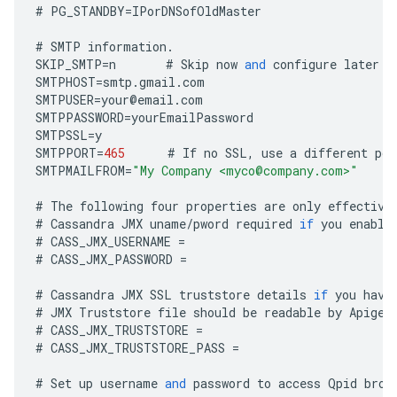
#
PG_STANDBY
=
IPorDNSofOldMaster
#
SMTP
information
.
SKIP_SMTP
=
n
#
Skip
now
and
configure
later
b
SMTPHOST
=
smtp
.
gmail
.
com
SMTPUSER
=
your
@
email
.
com
SMTPPASSWORD
=
yourEmailPassword
SMTPSSL
=
y
SMTPPORT
=
465
#
If
no
SSL
,
use
a
different
por
SMTPMAILFROM
=
"My Company <myco@company.com>"
#
The
following
four
properties
are
only
effective
#
Cassandra
JMX
uname
/
pword
required
if
you
enable
#
CASS_JMX_USERNAME
=
#
CASS_JMX_PASSWORD
=
#
Cassandra
JMX
SSL
truststore
details
if
you
have
#
JMX
Truststore
file
should
be
readable
by
Apigee
#
CASS_JMX_TRUSTSTORE
=
#
CASS_JMX_TRUSTSTORE_PASS
=
#
Set
up
username
and
password
to
access
Qpid
brok