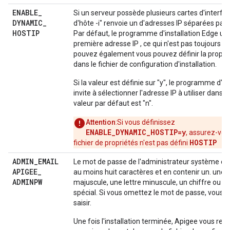
ENABLE
_
Si un serveur possède plusieurs cartes d'interfa
DYNAMIC
_
d'hôte -i" renvoie un d'adresses IP séparées par
HOSTIP
Par défaut, le programme d'installation Edge util
première adresse IP , ce qui n'est pas toujours c
pouvez également vous pouvez définir la propri
dans le fichier de configuration d'installation.
Si la valeur est définie sur "y", le programme d'in
invite à sélectionner l'adresse IP à utiliser dans l'
valeur par défaut est "n".
Attention
:Si vous définissez
ENABLE_DYNAMIC_HOSTIP=y
, assurez-vou
HOSTIP
fichier de propriétés n'est pas défini
ADMIN
_
EMAIL
Le mot de passe de l'administrateur système do
APIGEE
_
au moins huit caractères et en contenir un. une l
ADMINPW
majuscule, une lettre minuscule, un chiffre ou u
spécial. Si vous omettez le mot de passe, vous se
saisir.
Une fois l'installation terminée, Apigee vous 