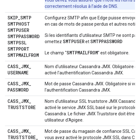
vous devez vous assurer que l'hôte les noms so
correctement résolus à l’aide de DNS.
SKIP
_
SMTP
Configurez SMTP afin que Edge puisse envoyer 
SMTPHOST
en cas de mots de passe perdus et autres notific
SMTPUSER
Si les identifiants d'utilisateur SMTP ne sont pas
SMTPPASSWORD
SMTPUSER
SMTPPASSWORD
omettez
et
SMTPSSL
SMTPPORT
SMTPMAILFROM
Le champ "
" est obligatoire.
SMTPMAILFROM
CASS
_
JMX
_
Nom d'utilisateur Cassandra JMX. Obligatoire si
USERNAME
activé l'authentification Cassandra JMX.
CASS
_
JMX
_
Mot de passe Cassandra JMX. Obligatoire si vou
PASSWORD
l'authentification Cassandra JMX.
CASS
_
JMX
_
Nom d'utilisateur SSL truststore JMX Cassandra,
TRUSTSTORE
activé le service JMX SSL basé sur le protocole
Cassandra. Le fichier JMX Truststore doit être lis
utilisateur d'Apigee.
CASS
_
JMX
_
Mot de passe du magasin de confiance SSL Cass
TRUSTSTORE
_
vous avez activé le protocole JMX SSL dans Cas