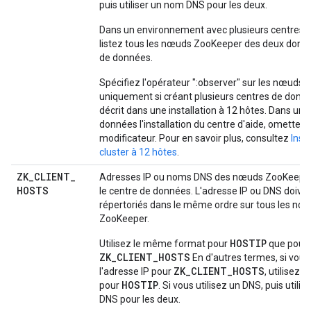
puis utiliser un nom DNS pour les deux.
Dans un environnement avec plusieurs centres 
listez tous les nœuds ZooKeeper des deux donn
de données.
Spécifiez l'opérateur ":observer" sur les nœuds
uniquement si créant plusieurs centres de do
décrit dans une installation à 12 hôtes. Dans un
données l'installation du centre d'aide, omettez 
modificateur. Pour en savoir plus, consultez
Inst
cluster à 12 hôtes
.
ZK
_
CLIENT
_
Adresses IP ou noms DNS des nœuds ZooKeeper 
HOSTS
le centre de données. L'adresse IP ou DNS doiven
répertoriés dans le même ordre sur tous les nœ
ZooKeeper.
HOSTIP
Utilisez le même format pour
que pour
ZK_CLIENT_HOSTS
En d'autres termes, si vous
ZK_CLIENT_HOSTS
l'adresse IP pour
, utilisez 
HOSTIP
pour
. Si vous utilisez un DNS, puis utili
DNS pour les deux.