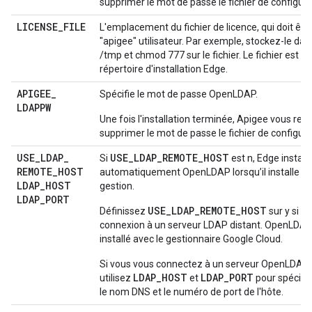
supprimer le mot de passe le fichier de configura
LICENSE
_
FILE
L'emplacement du fichier de licence, qui doit êtr
"apigee" utilisateur. Par exemple, stockez-le dans
/tmp et chmod 777 sur le fichier. Le fichier est c
répertoire d'installation Edge.
APIGEE
_
Spécifie le mot de passe OpenLDAP.
LDAPPW
Une fois l'installation terminée, Apigee vous 
supprimer le mot de passe le fichier de configura
USE
_
LDAP
_
USE_LDAP_REMOTE_HOST
Si
est n, Edge install
REMOTE
_
HOST
automatiquement OpenLDAP lorsqu’il installe le
LDAP
_
HOST
gestion.
LDAP
_
PORT
USE_LDAP_REMOTE_HOST
Définissez
sur y si v
connexion à un serveur LDAP distant. OpenLDAP
installé avec le gestionnaire Google Cloud.
Si vous vous connectez à un serveur OpenLDAP d
LDAP_HOST
LDAP_PORT
utilisez
et
pour spécifie
le nom DNS et le numéro de port de l'hôte.