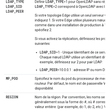
LDAP
_
TYPE
LDAP_TYPE
Définir
=1 pour OpenLDAP sans réplic
LDAP
_
SID
LDAP_TYPE
=2 correspond à OpenLDAP avec la ré
LDAP
_
PEER
Si votre topologie Edge utilise un seul serveur 
indiquez 1. Si votre Edge utilise plusieurs nœud
comme dans une installation de production à 1
spécifiez 2.
Si vous activez la réplication, définissez les prop
suivantes:
LDAP_SID
=1 - Unique Identifiant de ce serve
Chaque nœud LDAP utilise un identifiant diffé
exemple, définissez sur 2 pour pair LDAP.
LDAP_PEER
=10.0.0.1 : adresse IP ou nom DN
MP
_
POD
Spécifiez le nom du pod du processeur de mess
routeur. Par défaut, le nom est de passerelle VP
disponibilité.
REGION
Nom de la région. Par convention, les noms se p
généralement sous la forme dc-#, où # corresp
valeur entière. (par exemple, dc-1, dc-2, etc.). 