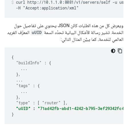
curl http://10.1.1.0:8081/v1/servers/self -u user
  -H "Accept:application/xml"
ويعرض كل من هذه الطلبات كائن JSON يحتوي على تفاصيل حول
الخدمة. تشير رسالة الأشكال البيانية تحدّد السمة
uUID
المعرّف الفريد
العالمي للخدمة، كما يبيِّن المثال التالي:
{
"buildInfo"
:
{
...
},
...
"tags"
:
{
...
},
"type"
:
[
"router"
],
"uUID"
:
"71ad42fb-abd1-4242-b795-3ef29342fc42
}