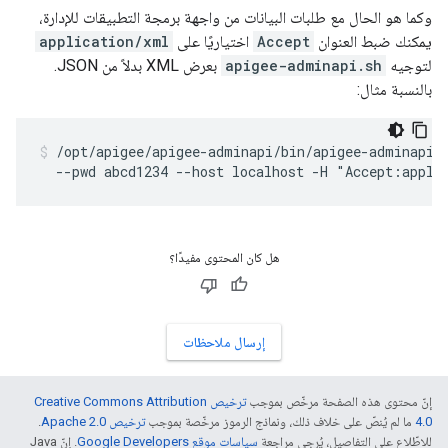
وكما هو الحال مع طلبات البيانات من واجهة برمجة التطبيقات للإدارة،
يمكنك ضبط العنوان
Accept
اختياريًا على
application/xml
لتوجيه
apigee-adminapi.sh
بعرض XML بدلاً من JSON.
بالنسبة مثال:
/opt/apigee/apigee-adminapi/bin/apigee-adminapi.s
  --pwd abcd1234 --host localhost -H "Accept:appli
هل كان المحتوى مفيدًا؟
إرسال ملاحظات
إنّ محتوى هذه الصفحة مرخّص بموجب
ترخيص Creative Commons Attribution
4.0‏
ما لم يُنصّ على خلاف ذلك، ونماذج الرموز مرخّصة بموجب
ترخيص Apache 2.0‏
.
للاطّلاع على التفاصيل، يُرجى مراجعة
سياسات موقع Google Developers‏
. إنّ Java