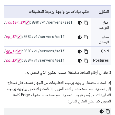
المكوّن
طلب بيانات من واجهة برمجة التطبيقات
://
router_IP
:8081/v1/servers/self
جهاز
التوجيه
://
mp_IP
:8082/v1/servers/self
معالج
الرسائل
://
qp_IP
:8083/v1/servers/self
Qpid
://
pg_IP
:8084/v1/servers/self
Postgres
لاحظ أن أرقام المنافذ مختلفة حسب المكون الذي تتصل به.
إذا قمت باستدعاء واجهة برمجة التطبيقات من الجهاز نفسه، فلن تحتاج
إلى تحديد اسم مستخدم وكلمة المرور. إذا قمت بالاتصال بواجهة برمجة
التطبيقات عن بُعد، فيجب تحديد اسم مستخدم مشرف Edge كلمة
المرور، كما يبيِّن المثال التالي: