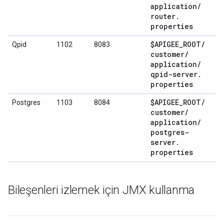
application
/
router
.
properties
$APIGEE
_
ROOT
/
Qpid
1102
8083
customer
/
application
/
qpid-server
.
properties
$APIGEE
_
ROOT
/
Postgres
1103
8084
customer
/
application
/
postgres-
server
.
properties
Bileşenleri izlemek için JMX kullanma