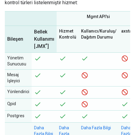
kontrol türleri listelenmiştir hizmet:
Mgmt API'si
Hizmet
Kullanıcı/Kuruluş/
axstat
Bellek
Kontrolü
Dağıtım Durumu
Bileşen
Kullanımı
*
[JMX
]
Yönetim
Sunucusu
Mesaj
İşleyici
Yönlendirici
Qpid
Postgres
Daha
Daha
Daha Fazla Bilgi
Daha
Fazla Bilgi
Fazla
Fazla