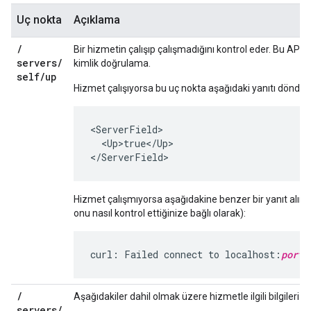
Uç nokta
Açıklama
/
Bir hizmetin çalışıp çalışmadığını kontrol eder. Bu API 
servers
/
kimlik doğrulama.
self
/
up
Hizmet çalışıyorsa bu uç nokta aşağıdaki yanıtı döndür
<ServerField>

  <Up>true</Up>

</ServerField>
Hizmet çalışmıyorsa aşağıdakine benzer bir yanıt alırs
onu nasıl kontrol ettiğinize bağlı olarak):
curl: Failed connect to localhost:
port_
/
Aşağıdakiler dahil olmak üzere hizmetle ilgili bilgileri d
servers
/