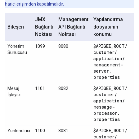
harici erişimden kapatılmalıdır.
JMX
Management
Yapılandırma
Bileşen
Bağlantı
API Bağlantı
dosyasının
Noktası
Noktası
konumu
$APIGEE
_
ROOT
/
Yönetim
1099
8080
customer
/
Sunucusu
application
/
management-
server
.
properties
$APIGEE
_
ROOT
/
Mesaj
1101
8082
customer
/
İşleyici
application
/
message-
processor
.
properties
$APIGEE
_
ROOT
/
Yönlendirici
1100
8081
customer
/