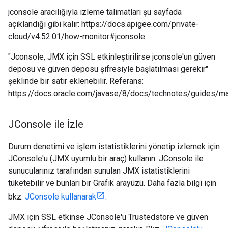
jconsole aracılığıyla izleme talimatları şu sayfada
açıklandığı gibi kalır: https://docs.apigee.com/private-
cloud/v4.52.01/how-monitor#jconsole.
"Jconsole, JMX için SSL etkinleştirilirse jconsole'un güven
deposu ve güven deposu şifresiyle başlatılması gerekir"
şeklinde bir satır eklenebilir. Referans:
https://docs.oracle.com/javase/8/docs/technotes/guides/m
JConsole ile İzle
Durum denetimi ve işlem istatistiklerini yönetip izlemek için
JConsole'u (JMX uyumlu bir araç) kullanın. JConsole ile
sunucularınız tarafından sunulan JMX istatistiklerini
tüketebilir ve bunları bir Grafik arayüzü. Daha fazla bilgi için
bkz.
JConsole kullanarak
.
JMX için SSL etkinse JConsole'u Trustedstore ve güven