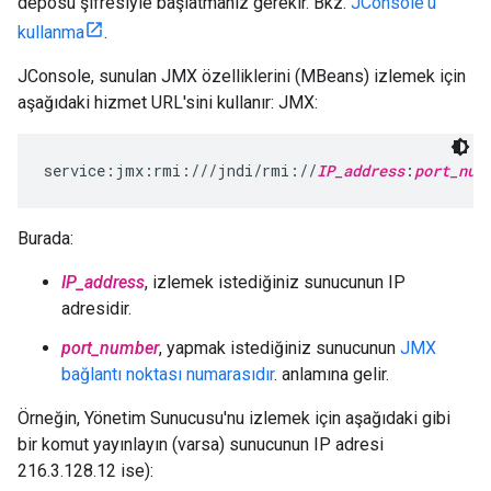
deposu şifresiyle başlatmanız gerekir. Bkz.
JConsole'u
kullanma
.
JConsole, sunulan JMX özelliklerini (MBeans) izlemek için
aşağıdaki hizmet URL'sini kullanır: JMX:
service:jmx:rmi:///jndi/rmi://
IP_address
:
port_num
Burada:
IP_address
, izlemek istediğiniz sunucunun IP
adresidir.
port_number
, yapmak istediğiniz sunucunun
JMX
bağlantı noktası numarasıdır
. anlamına gelir.
Örneğin, Yönetim Sunucusu'nu izlemek için aşağıdaki gibi
bir komut yayınlayın (varsa) sunucunun IP adresi
216.3.128.12 ise):