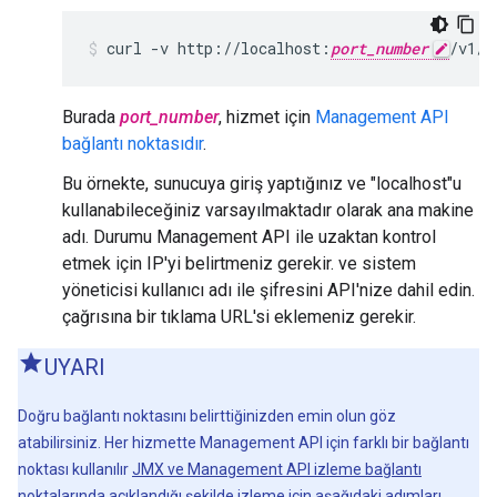
curl -v http://localhost:
port_number
/v1/s
Burada
port_number
, hizmet için
Management API
bağlantı noktasıdır
.
Bu örnekte, sunucuya giriş yaptığınız ve "localhost"u
kullanabileceğiniz varsayılmaktadır olarak ana makine
adı. Durumu Management API ile uzaktan kontrol
etmek için IP'yi belirtmeniz gerekir. ve sistem
yöneticisi kullanıcı adı ile şifresini API'nize dahil edin.
çağrısına bir tıklama URL'si eklemeniz gerekir.
UYARI
Doğru bağlantı noktasını belirttiğinizden emin olun göz
atabilirsiniz. Her hizmette Management API için farklı bir bağlantı
noktası kullanılır
JMX ve Management API izleme bağlantı
noktalarında
açıklandığı şekilde izleme için aşağıdaki adımları