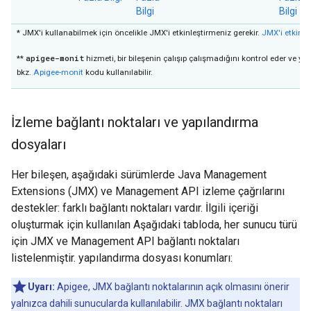
Bilgi
Bilgi
* JMX'i kullanabilmek için öncelikle JMX'i etkinleştirmeniz gerekir.
JMX'i etkinle
apigee-monit
**
hizmeti, bir bileşenin çalışıp çalışmadığını kontrol eder ve ye
bkz.
Apigee-monit
kodu kullanılabilir.
İzleme bağlantı noktaları ve yapılandırma
dosyaları
Her bileşen, aşağıdaki sürümlerde Java Management
Extensions (JMX) ve Management API izleme çağrılarını
destekler: farklı bağlantı noktaları vardır. İlgili içeriği
oluşturmak için kullanılan Aşağıdaki tabloda, her sunucu türü
için JMX ve Management API bağlantı noktaları
listelenmiştir. yapılandırma dosyası konumları:
Uyarı:
Apigee, JMX bağlantı noktalarının açık olmasını önerir
yalnızca dahili sunucularda kullanılabilir. JMX bağlantı noktaları