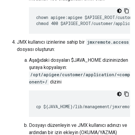
chown apigee:apigee $APIGEE_ROOT/custome
chmod 400 $APIGEE_ROOT/customer/applicat
JMX kullanıcı izinlerine sahip bir
jmxremote.access
dosyası oluşturun:
Aşağıdaki dosyaları $JAVA_HOME dizininizden
şuraya kopyalayın:
/opt/apigee/customer/application/<comp
onent>/
dizini
cp ${JAVA_HOME}/lib/management/jmxremote
Dosyayı düzenleyin ve JMX kullanıcı adınızı ve
ardından bir izin ekleyin (OKUMA/YAZMA)