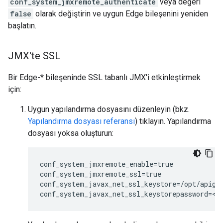
conf_system_jmxremote_authenticate
veya değeri
false
olarak değiştirin ve uygun Edge bileşenini yeniden
başlatın.
JMX'te SSL
Bir Edge-* bileşeninde SSL tabanlı JMX'i etkinleştirmek
için:
Uygun yapılandırma dosyasını düzenleyin (bkz.
Yapılandırma dosyası referansı
) tıklayın. Yapılandırma
dosyası yoksa oluşturun:
conf_system_jmxremote_enable=true

conf_system_jmxremote_ssl=true

conf_system_javax_net_ssl_keystore=/opt/apigee
conf_system_javax_net_ssl_keystorepassword=<k