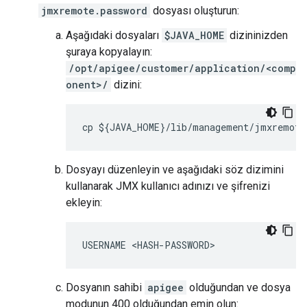
jmxremote.password
dosyası oluşturun:
Aşağıdaki dosyaları
$JAVA_HOME
dizininizden
şuraya kopyalayın:
/opt/apigee/customer/application/<comp
onent>/
dizini:
cp ${JAVA_HOME}/lib/management/jmxremote
Dosyayı düzenleyin ve aşağıdaki söz dizimini
kullanarak JMX kullanıcı adınızı ve şifrenizi
ekleyin:
USERNAME <HASH-PASSWORD>
Dosyanın sahibi
apigee
olduğundan ve dosya
modunun 400 olduğundan emin olun: