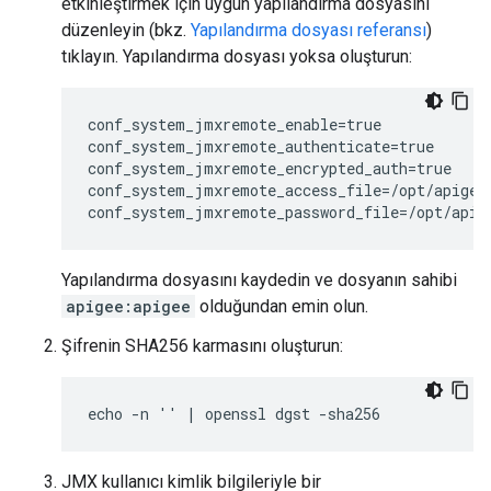
etkinleştirmek için uygun yapılandırma dosyasını
düzenleyin (bkz.
Yapılandırma dosyası referansı
)
tıklayın. Yapılandırma dosyası yoksa oluşturun:
conf_system_jmxremote_enable=true

conf_system_jmxremote_authenticate=true

conf_system_jmxremote_encrypted_auth=true

conf_system_jmxremote_access_file=/opt/apigee
conf_system_jmxremote_password_file=/opt/apig
Yapılandırma dosyasını kaydedin ve dosyanın sahibi
apigee:apigee
olduğundan emin olun.
Şifrenin SHA256 karmasını oluşturun:
echo -n '
' | openssl dgst -sha256
JMX kullanıcı kimlik bilgileriyle bir