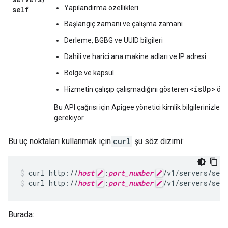
Yapılandırma özellikleri
self
Başlangıç zamanı ve çalışma zamanı
Derleme, BGBG ve UUID bilgileri
Dahili ve harici ana makine adları ve IP adresi
Bölge ve kapsül
<isUp>
Hizmetin çalışıp çalışmadığını gösteren
özel
Bu API çağrısı için Apigee yönetici kimlik bilgilerinizl
gerekiyor.
Bu uç noktaları kullanmak için
curl
şu söz dizimi:
curl http://
host
:
port_number
curl http://
host
:
port_number
/v1/servers/self
Burada: