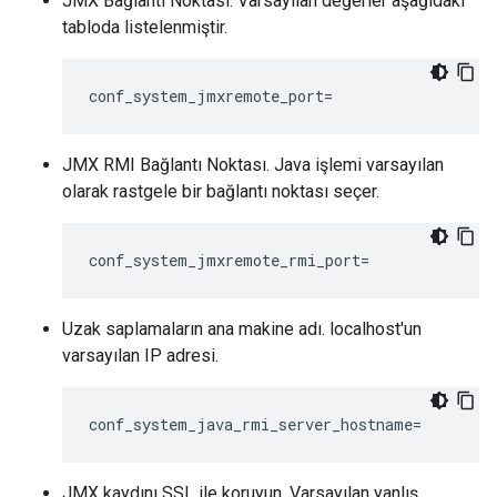
JMX Bağlantı Noktası. Varsayılan değerler aşağıdaki
tabloda listelenmiştir.
conf_system_jmxremote_port=
JMX RMI Bağlantı Noktası. Java işlemi varsayılan
olarak rastgele bir bağlantı noktası seçer.
conf_system_jmxremote_rmi_port=
Uzak saplamaların ana makine adı. localhost'un
varsayılan IP adresi.
conf_system_java_rmi_server_hostname=
JMX kaydını SSL ile koruyun. Varsayılan yanlış.