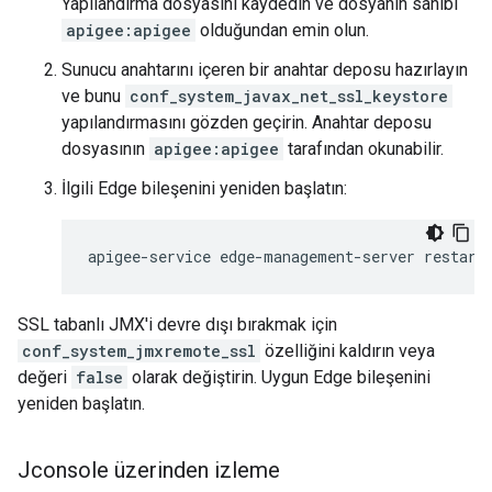
Yapılandırma dosyasını kaydedin ve dosyanın sahibi
apigee:apigee
olduğundan emin olun.
Sunucu anahtarını içeren bir anahtar deposu hazırlayın
ve bunu
conf_system_javax_net_ssl_keystore
yapılandırmasını gözden geçirin. Anahtar deposu
dosyasının
apigee:apigee
tarafından okunabilir.
İlgili Edge bileşenini yeniden başlatın:
apigee-service edge-management-server restart
SSL tabanlı JMX'i devre dışı bırakmak için
conf_system_jmxremote_ssl
özelliğini kaldırın veya
değeri
false
olarak değiştirin. Uygun Edge bileşenini
yeniden başlatın.
Jconsole üzerinden izleme