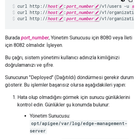
curl http://
host
:
port_number
/v1/users -u 
sys
curl http://
host
:
port_number
/v1/organization
curl http://
host
:
port_number
/v1/organizatio
Burada
port_number
, Yönetim Sunucusu için 8080 veya İleti
için 8082 olmalıdır. İşleyen.
Bu çağrı, sistem yönetimi kullanıcı adınızla kimliğinizi
doğrulamanızı ve şifre.
Sunucunun "Deployed" (Dağıtıldı) döndürmesi gerekir durum
gösterir. Bu işlemler başarısız olursa aşağıdakileri yapın:
Hata olup olmadığını görmek için sunucu günlüklerini
kontrol edin. Günlükler şu konumda bulunur:
Yönetim Sunucusu:
opt/apigee/var/log/edge-management-
server