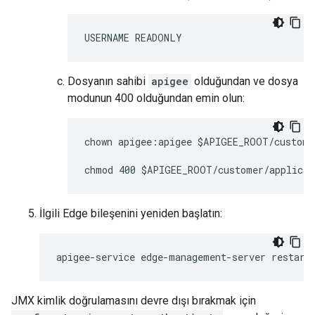
USERNAME READONLY
Dosyanın sahibi
apigee
olduğundan ve dosya
modunun 400 olduğundan emin olun:
chown apigee:apigee $APIGEE_ROOT/custome
chmod 400 $APIGEE_ROOT/customer/applicat
İlgili Edge bileşenini yeniden başlatın:
apigee-service edge-management-server restart
JMX kimlik doğrulamasını devre dışı bırakmak için