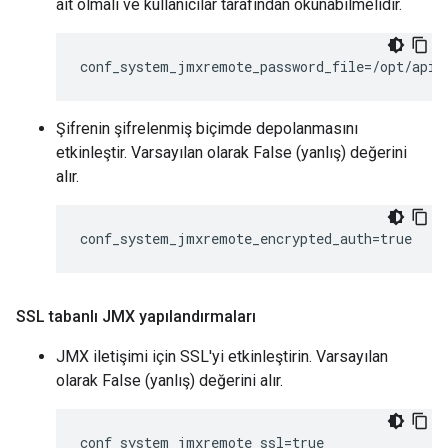
ait olmalı ve kullanıcılar tarafından okunabilmelidir.
conf_system_jmxremote_password_file=/opt/apig
Şifrenin şifrelenmiş biçimde depolanmasını
etkinleştir. Varsayılan olarak False (yanlış) değerini
alır.
conf_system_jmxremote_encrypted_auth=true
SSL tabanlı JMX yapılandırmaları
JMX iletişimi için SSL'yi etkinleştirin. Varsayılan
olarak False (yanlış) değerini alır.
conf_system_jmxremote_ssl=true