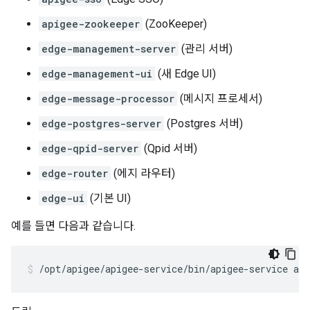
apigee-zookeeper
(ZooKeeper)
edge-management-server
(관리 서버)
edge-management-ui
(새 Edge UI)
edge-message-processor
(메시지 프로세서)
edge-postgres-server
(Postgres 서버)
edge-qpid-server
(Qpid 서버)
edge-router
(에지 라우터)
edge-ui
(기본 UI)
예를 들면 다음과 같습니다.
/opt/apigee/apigee-service/bin/apigee-service api