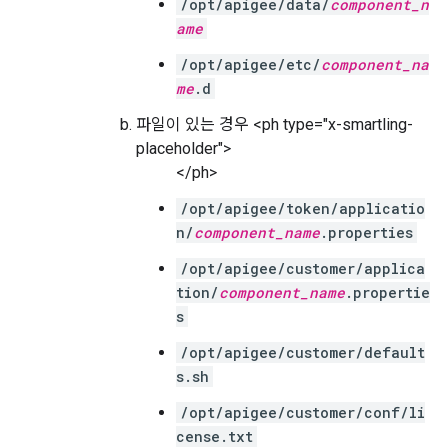
/opt/apigee/data/
component_n
ame
/opt/apigee/etc/
component_na
me
.d
파일이 있는 경우 <ph type="x-smartling-
placeholder">
</ph>
/opt/apigee/token/applicatio
n/
component_name
.properties
/opt/apigee/customer/applica
tion/
component_name
.propertie
s
/opt/apigee/customer/default
s.sh
/opt/apigee/customer/conf/li
cense.txt