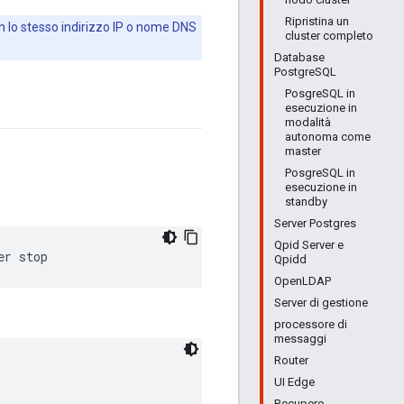
Ripristina un
 lo stesso indirizzo IP o nome DNS
cluster completo
Database
PostgreSQL
PosgreSQL in
esecuzione in
modalità
autonoma come
master
PosgreSQL in
esecuzione in
standby
Server Postgres
Qpid Server e
er stop
Qpidd
OpenLDAP
Server di gestione
processore di
messaggi
Router
UI Edge
Recupero