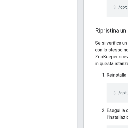
/opt
Ripristina un
Se si verifica u
con lo stesso n
ZooKeeper ricever
in questa istanz
Reinstalla
/opt
Esegui la 
l'installaz