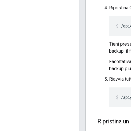
Ripristina
/api
Tieni pres
backup. il 
Facoltativ
backup più
Riavvia tut
/api
Ripristina un