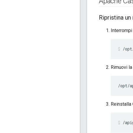
Apache Ca
Ripristina u
Interrompi
/opt
Rimuovi la
/opt/a
Reinstalla
/api