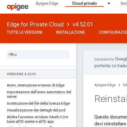
Apigee Edge
Cloud privato
Ibr
Edge for Private Cloud
v4.52.01
TUTTE LE VERSIONI
INSTALLAZIONE
CONFIGURAZI
preferita. Le trad
VERSIONE 4
.
52
.
01
Apigee Edge
Ed
Avvio
,
interruzione e riavvio di Edge
Impostazione dell'avvio automatico del
Reinstal
server
Sostituzione del file della licenza Edge
Visualizzazione dei dettagli del pod
Questo documento
Abilita l'accesso ai token OAuth 2
.
0 in
base all'ID utente e all'ID app
devi reinstallare