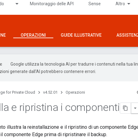
ido
Monitoraggio delle API
Sense
Altro
ONE
OPERAZIONI
GUIDE ILLUSTRATIVE
ASSISTEN
Google utilizza la tecnologia AI per tradurre i contenuti nella tua l
uzioni generate dall'AI potrebbero contenere errori.
ge for Private Cloud
v4.52.01
Operazioni
la e ripristina i componenti
 illustra la reinstallazione e il ripristino di un componente Ed
 il componente Edge prima di ripristinare il backup.