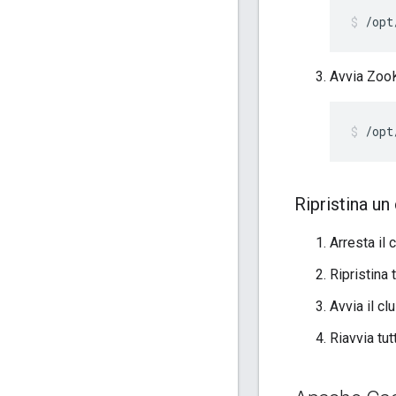
/opt
Avvia Zoo
/opt
Ripristina un
Arresta il 
Ripristina
Avvia il c
Riavvia tut