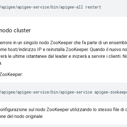
/apigee/apigee-service/bin/apigee-all restart
 nodo cluster
n errore in un singolo nodo ZooKeeper che fa parte di un ensembl
ome host/indirizzo IP e reinstalla ZooKeeper. Quando il nuovo 
à le ultime istantanee dal leader e inizierà a servire i clienti. No
a.
 ZooKeeper:
/apigee/apigee-service/bin/apigee-service apigee-zookeep
configurazione sul nodo ZooKeeper utilizzando lo stesso file di 
ione del nodo originale: