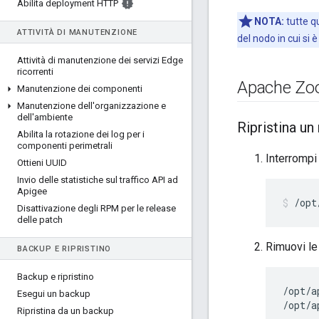
Abilita deployment HTTP
NOTA:
tutte q
ATTIVITÀ DI MANUTENZIONE
del nodo in cui si è
Attività di manutenzione dei servizi Edge
ricorrenti
Apache Zo
Manutenzione dei componenti
Manutenzione dell'organizzazione e
dell'ambiente
Ripristina u
Abilita la rotazione dei log per i
componenti perimetrali
Interromp
Ottieni UUID
Invio delle statistiche sul traffico API ad
Apigee
/opt
Disattivazione degli RPM per le release
delle patch
Rimuovi le
BACKUP E RIPRISTINO
Backup e ripristino
/opt/a
Esegui un backup
/opt/a
Ripristina da un backup