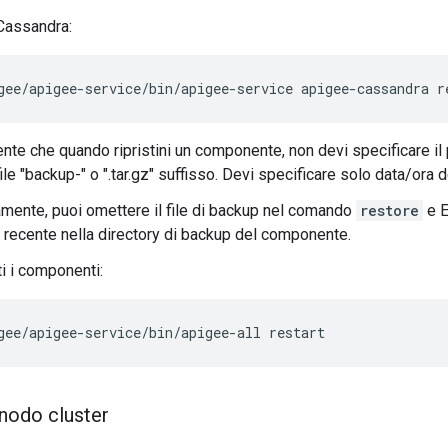
 Cassandra:
gee/apigee-service/bin/apigee-service apigee-cassandra r
ente che quando ripristini un componente, non devi specificare il 
file "backup-" o ".tar.gz" suffisso. Devi specificare solo data/ora 
amente, puoi omettere il file di backup nel comando
restore
e Ed
 recente nella directory di backup del componente.
ti i componenti:
gee/apigee-service/bin/apigee-all restart
 nodo cluster