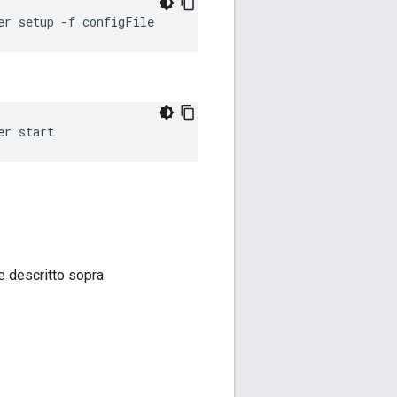
er setup -f configFile
er start
e descritto sopra.