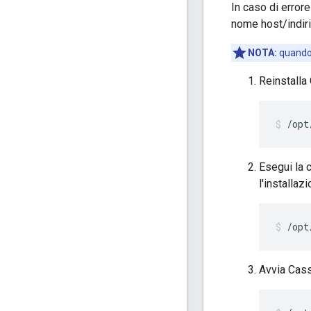
In caso di error
nome host/indiri
NOTA:
quando 
Reinstalla
/opt
Esegui la 
l'installaz
/opt
Avvia Cass