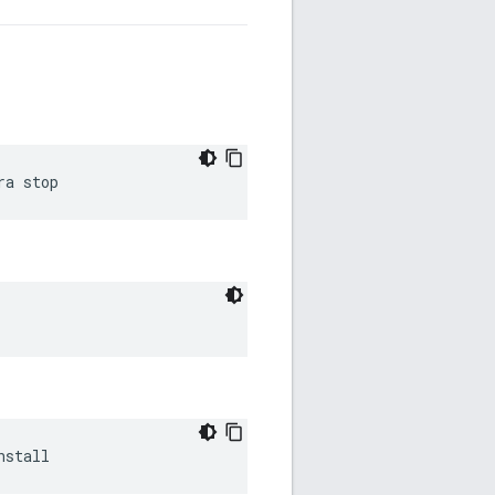
ra stop
nstall