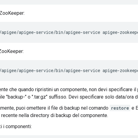
 ZooKeeper:
/apigee/apigee-service/bin/apigee-service apigee-zookeep
 ZooKeeper:
/apigee/apigee-service/bin/apigee-service apigee-zookeep
ente che quando ripristini un componente, non devi specificare il 
file "backup-" o ".tar.gz" suffisso. Devi specificare solo data/ora 
amente, puoi omettere il file di backup nel comando
restore
e Ed
 recente nella directory di backup del componente.
ti i componenti: