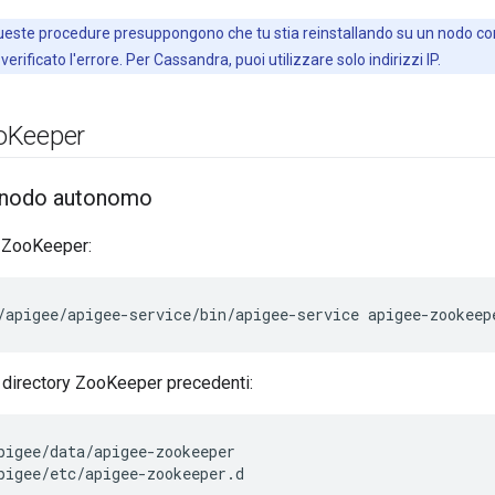
ueste procedure presuppongono che tu stia reinstallando su un nodo con
 verificato l'errore. Per Cassandra, puoi utilizzare solo indirizzi IP.
o
Keeper
n nodo autonomo
i ZooKeeper:
/apigee/apigee-service/bin/apigee-service apigee-zookeep
 directory ZooKeeper precedenti:
pigee/data/apigee-zookeeper

pigee/etc/apigee-zookeeper.d