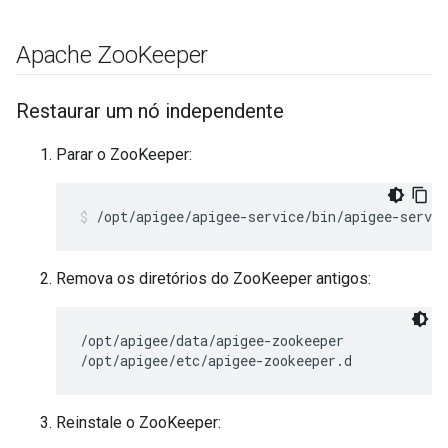
Apache Zoo
Keeper
Restaurar um nó independente
Parar o ZooKeeper:
/opt/apigee/apigee-service/bin/apigee-servic
Remova os diretórios do ZooKeeper antigos:
/opt/apigee/data/apigee-zookeeper

/opt/apigee/etc/apigee-zookeeper.d
Reinstale o ZooKeeper: