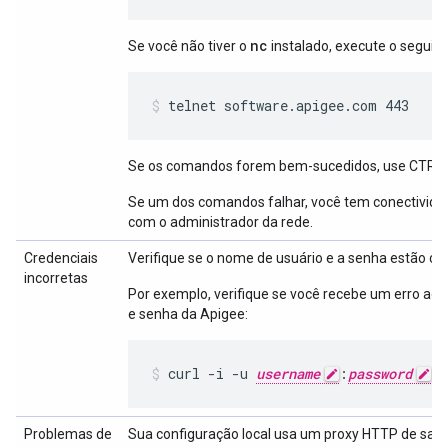
nc
Se você não tiver o
instalado, execute o segui
telnet software.apigee.com 443
Se os comandos forem bem-sucedidos, use CTRL+C
Se um dos comandos falhar, você tem conectivida
com o administrador da rede.
Credenciais
Verifique se o nome de usuário e a senha estão cor
incorretas
Por exemplo, verifique se você recebe um erro ao
e senha da Apigee:
curl -i -u 
username
:
password
 h
Problemas de
Sua configuração local usa um proxy HTTP de saí