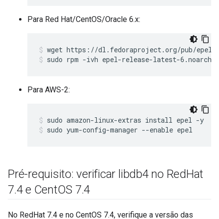
Para Red Hat/CentOS/Oracle 6.x:
sudo rpm -ivh epel-release-latest-6.noarch.
Para AWS-2:
sudo yum-config-manager --enable epel
Pré-requisito: verificar libdb4 no Red
Hat
7
.
4 e Cent
OS 7
.
4
No RedHat 7.4 e no CentOS 7.4, verifique a versão das