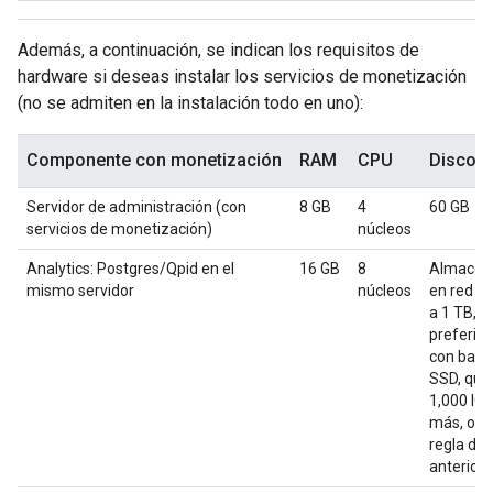
Además, a continuación, se indican los requisitos de
hardware si deseas instalar los servicios de monetización
(no se admiten en la instalación todo en uno):
Componente con monetización
RAM
CPU
Disco d
Servidor de administración (con
8 GB
4
60 GB
servicios de monetización)
núcleos
Analytics: Postgres/Qpid en el
16 GB
8
Almacen
mismo servidor
núcleos
en red d
a 1 TB,
preferib
con back
SSD, que
1,000 IO
más, o us
regla de 
anterior.