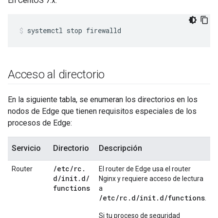
En CentOS 7.x:
systemctl stop firewalld
Acceso al directorio
En la siguiente tabla, se enumeran los directorios en los
nodos de Edge que tienen requisitos especiales de los
procesos de Edge:
Servicio
Directorio
Descripción
/
etc
/
rc
.
Router
El router de Edge usa el router
d
/
init
.
d
/
Nginx y requiere acceso de lectura
functions
a
/etc/rc.d/init.d/functions
.
Si tu proceso de seguridad