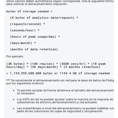
estos valores deben aumentarse según corresponda. Usa la siguiente fórmula
para estimar el almacenamiento requerido:
bytes of storage needed =
(# bytes of analytics data/request) *
(requests/second) *
(seconds/hour) *
(hours of peak usage/day) *
(days/month) *
(months of data retention)
Por ejemplo:
(2K bytes) * (100 req/sec) * (3600 secs/hr) * (18 peak
hours/day) * (30 days/month) * (3 months retention)
= 1,194,393,600,000 bytes or 1194.4 GB of storage needed
*** Se recomienda el almacenamiento en red para la base de datos de Postgr
por los siguientes motivos:
Te permite escalar de forma dinámica el tamaño del almacenamiento s
es necesario.
Los IOPS de red se pueden ajustar sobre la marcha en la mayoría de los
subsistemas de entorno, almacenamiento y red actuales.
Las instantáneas a nivel del almacenamiento se pueden habilitar como
parte de las soluciones de copia de seguridad y recuperación.