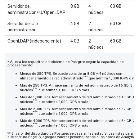
Servidor de
8 GB
4
60 GB
administración/IU/OpenLDAP
núcleos
Servidor de IU o
4 GB
2
60 GB
administración
núcleos
OpenLDAP (independiente)
4 GB
2
60 GB
núcleos
* Ajusta los requisitos del sistema de Postgres según la capacidad de
procesamiento:
Menos de 250 TPS: Se puede considerar 8 GB y 4 núcleos con
***
almacenamiento de red administrado
que admita 1, 000 IOPS o más
Más de 250 TPS: Almacenamiento de red administrado de 16 GB, 8
***
núcleos
que admite 1, 000 IOPS o más
Más de 1,000 TPS: Almacenamiento de red administrado de 16 GB, 8
***
núcleos
que admite 2,000 IOPS o más
Más de 2,000 TPS: Almacenamiento de red administrado de 32 GB, 16
***
núcleos
que admite 2,000 IOPS o más
Más de 4,000 TPS: Almacenamiento de red administrado de 64 GB, 32
***
núcleos
que admite 4,000 IOPS o más
** El valor del disco duro de Postgres se basa en las estadísticas listas para us
que captura Edge. Si agregas valores personalizados a los datos de Analytics,