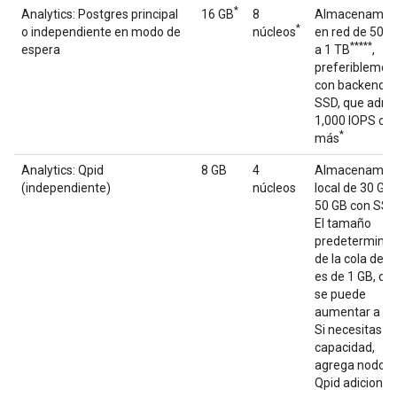
*
Analytics: Postgres principal
16 GB
8
Almacenamie
*
o independiente en modo de
núcleos
en red de 500
**
***
espera
a 1 TB
,
preferiblemen
con backend
SSD, que admi
1,000 IOPS o
*
más
Analytics: Qpid
8 GB
4
Almacenamie
(independiente)
núcleos
local de 30 GB 
50 GB con SSD
El tamaño
predetermina
de la cola de Q
es de 1 GB, qu
se puede
aumentar a 2 
Si necesitas 
capacidad,
agrega nodos
Qpid adicional