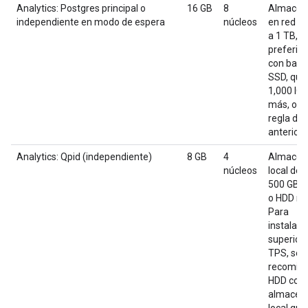
Analytics: Postgres principal o
16 GB
8
Almacen
independiente en modo de espera
núcleos
en red d
a 1 TB,
preferib
con back
SSD, que
1,000 IO
más, o us
regla de 
anterior.
Analytics: Qpid (independiente)
8 GB
4
Almacen
núcleos
local de 
500 GB c
o HDD rá
Para
instalaci
superior
TPS, se
recomie
HDD con
almacen