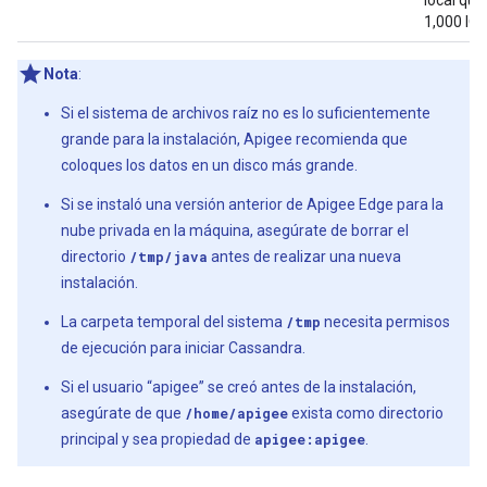
local qu
1,000 IO
Nota
:
Si el sistema de archivos raíz no es lo suficientemente
grande para la instalación, Apigee recomienda que
coloques los datos en un disco más grande.
Si se instaló una versión anterior de Apigee Edge para la
nube privada en la máquina, asegúrate de borrar el
directorio
/tmp/java
antes de realizar una nueva
instalación.
La carpeta temporal del sistema
/tmp
necesita permisos
de ejecución para iniciar Cassandra.
Si el usuario “apigee” se creó antes de la instalación,
asegúrate de que
/home/apigee
exista como directorio
principal y sea propiedad de
apigee:apigee
.