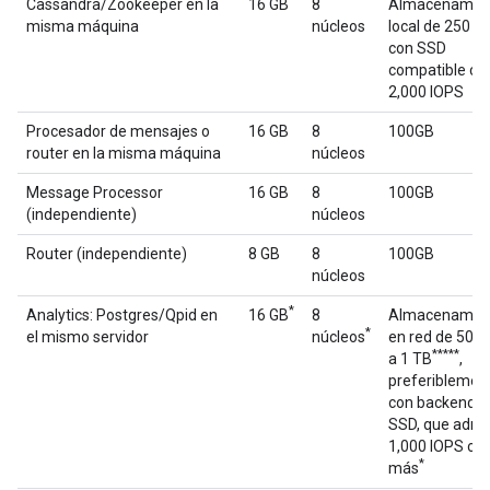
Cassandra/Zookeeper en la
16 GB
8
Almacenamie
misma máquina
núcleos
local de 250 G
con SSD
compatible co
2,000 IOPS
Procesador de mensajes o
16 GB
8
100GB
router en la misma máquina
núcleos
Message Processor
16 GB
8
100GB
(independiente)
núcleos
Router (independiente)
8 GB
8
100GB
núcleos
*
Analytics: Postgres/Qpid en
16 GB
8
Almacenamie
*
el mismo servidor
núcleos
en red de 500
**
***
a 1 TB
,
preferiblemen
con backend
SSD, que admi
1,000 IOPS o
*
más