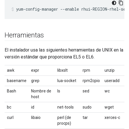
yum-config-manager --enable rhui-REGION-rhel-ser
Herramientas
El instalador usa las siguientes herramientas de UNIX en la
versión estándar que proporciona EL5 o EL6.
awk
expr
libxslt
rpm
unzip
basename
grep
lua-socket
rpm2cpio
useradd
Bash
Nombre de
ls
sed
wc
host
bc
id
net-tools
sudo
wget
curl
libaio
perl (de
tar
xerces-c
procps)