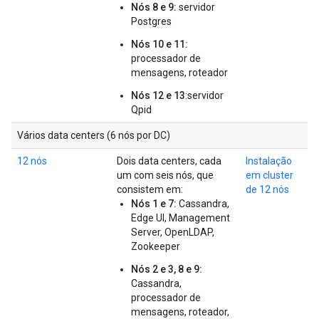
Nós 8 e 9:
servidor
Postgres
Nós 10 e 11:
processador de
mensagens, roteador
Nós 12 e 13
:servidor
Qpid
Vários data centers (6 nós por DC)
12 nós
Dois data centers, cada
Instalação
um com seis nós, que
em cluster
consistem em:
de 12 nós
Nós 1 e 7:
Cassandra,
Edge UI, Management
Server, OpenLDAP,
Zookeeper
Nós 2 e 3, 8 e 9:
Cassandra,
processador de
mensagens, roteador,