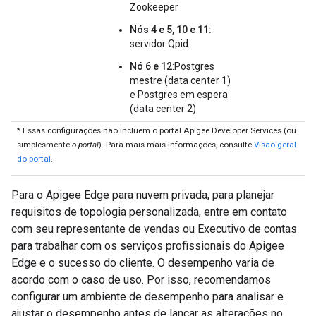
Zookeeper
Nós 4 e 5, 10 e 11:
servidor Qpid
Nó 6 e 12
:Postgres
mestre (data center 1)
e Postgres em espera
(data center 2)
* Essas configurações não incluem o portal Apigee Developer Services (ou
simplesmente
o portal
). Para mais mais informações, consulte
Visão geral
do portal
.
Para o Apigee Edge para nuvem privada, para planejar
requisitos de topologia personalizada, entre em contato
com seu representante de vendas ou Executivo de contas
para trabalhar com os serviços profissionais do Apigee
Edge e o sucesso do cliente. O desempenho varia de
acordo com o caso de uso. Por isso, recomendamos
configurar um ambiente de desempenho para analisar e
ajustar o desempenho antes de lançar as alterações no