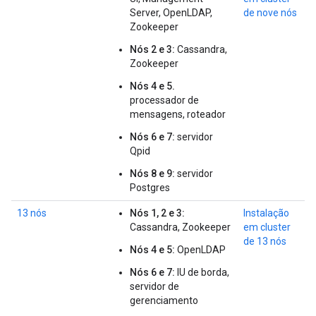
Server, OpenLDAP,
de nove nós
Zookeeper
Nós 2 e 3:
Cassandra,
Zookeeper
Nós 4 e 5.
processador de
mensagens, roteador
Nós 6 e 7:
servidor
Qpid
Nós 8 e 9:
servidor
Postgres
13 nós
Nós 1, 2 e 3:
Instalação
Cassandra, Zookeeper
em cluster
de 13 nós
Nós 4 e 5:
OpenLDAP
Nós 6 e 7:
IU de borda,
servidor de
gerenciamento