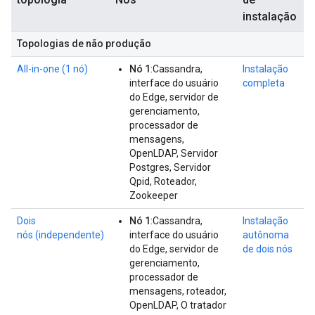
instalação
Topologias de não produção
All-in-one (1 nó)
Nó 1
:Cassandra,
Instalação
interface do usuário
completa
do Edge, servidor de
gerenciamento,
processador de
mensagens,
OpenLDAP, Servidor
Postgres, Servidor
Qpid, Roteador,
Zookeeper
Dois
Nó 1
:Cassandra,
Instalação
nós (independente)
interface do usuário
autônoma
do Edge, servidor de
de dois nós
gerenciamento,
processador de
mensagens, roteador,
OpenLDAP, O tratador