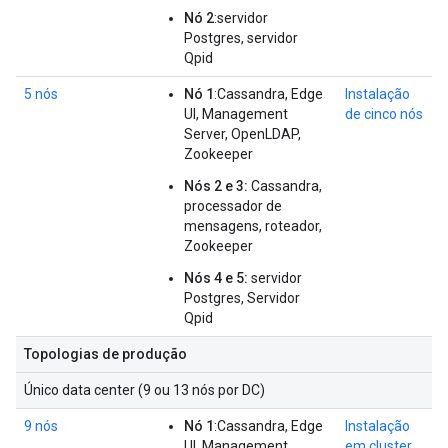
Nó 2
:servidor
Postgres, servidor
Qpid
5 nós
Nó 1
:Cassandra, Edge
Instalação
UI, Management
de cinco nós
Server, OpenLDAP,
Zookeeper
Nós 2 e 3:
Cassandra,
processador de
mensagens, roteador,
Zookeeper
Nós 4 e 5:
servidor
Postgres, Servidor
Qpid
Topologias de produção
Único data center (9 ou 13 nós por DC)
9 nós
Nó 1
:Cassandra, Edge
Instalação
UI, Management
em cluster