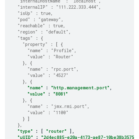
"internalHostName"
:
"localhost"
,
"internalIP"
:
"111.222.333.444"
,
"isUp"
:
true
,
"pod"
:
"gateway"
,
"reachable"
:
true
,
"region"
:
"default"
,
"tags"
:
{
"property"
:
[
{
"name"
:
"Profile"
,
"value"
:
"Router"
},
{
"name"
:
"rpc.port"
,
"value"
:
"4527"
},
{
"name"
:
"http.management.port"
,
"value"
:
"8081"
},
{
"name"
:
"jmx.rmi.port"
,
"value"
:
"1100"
}
]
},
"type"
:
[
"router"
],
"uUID"
:
"2d4ec885-e20a-4173-ae87-10be38b35750"