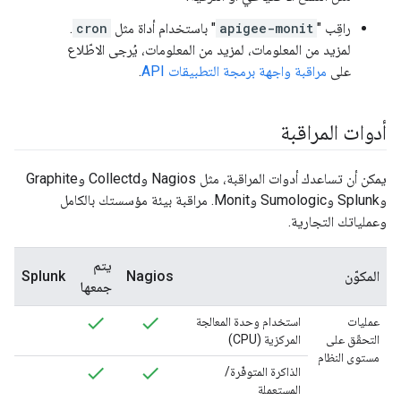
راقِب "
apigee-monit
" باستخدام أداة مثل
cron
.
لمزيد من المعلومات، لمزيد من المعلومات، يُرجى الاطّلاع
على
مراقبة واجهة برمجة التطبيقات API
.
أدوات المراقبة
يمكن أن تساعدك أدوات المراقبة، مثل Nagios وCollectd وGraphite
وSplunk وSumologic وMonit. مراقبة بيئة مؤسستك بالكامل
وعملياتك التجارية.
يتم
المكوّن
Nagios
Splunk
جمعها
عمليات
استخدام وحدة المعالجة
التحقّق على
المركزية (CPU)
مستوى النظام
الذاكرة المتوفّرة/
المستعملة