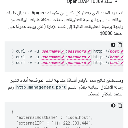
منفذ OpenLDAP 10389
لتحديد المنفذ الذي ينتظر كل مكون من مكونات Apigee استقبال طلبات
البيانات من واجهة برمجة التطبيقات، حدثت مشكلة طلبات البيانات من
واجهة برمجة التطبيقات التالية إلى خادم الإدارة (الذي يوجد عمومًا على
المنفذ 8080):
curl -v -u 
username
:
password
 http://
host
:
curl -v -u 
username
:
password
 http://
host
:
curl -v -u 
username
:
password
 http://
host
:
وستتضمّن نتائج هذه الأوامر أقسامًا مشابهة لتلك الموضّحة أدناه. تشير
رسالة الأشكال البيانية يقدّم القسم
http.management.port
رقم
المنفذ للمكوّن المحدّد.
{
"externalHostName"
:
"localhost"
,
"externalIP"
:
"111.222.333.444"
,