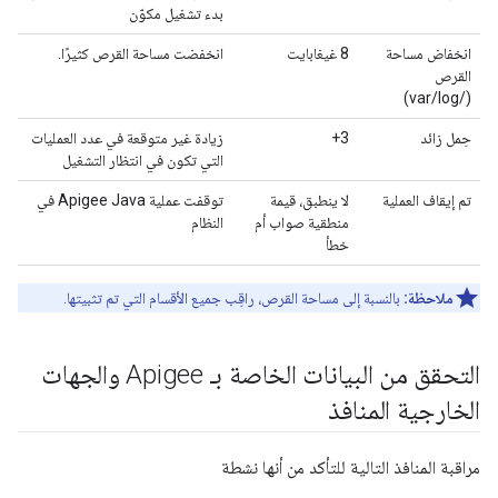
بدء تشغيل مكوّن
انخفاض مساحة
8 غيغابايت
انخفضت مساحة القرص كثيرًا.
القرص
(/var/log)
حِمل زائد
3+
زيادة غير متوقعة في عدد العمليات
التي تكون في انتظار التشغيل
تم إيقاف العملية
لا ينطبق، قيمة
توقفت عملية Apigee Java في
منطقية صواب أم
النظام
خطأ
ملاحظة:
بالنسبة إلى مساحة القرص، راقِب جميع الأقسام التي تم تثبيتها.
التحقق من البيانات الخاصة بـ Apigee والجهات
الخارجية المنافذ
مراقبة المنافذ التالية للتأكد من أنها نشطة