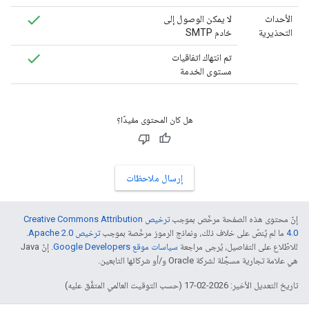
الأحداث
لا يمكن الوصول إلى
التحذيرية
خادم SMTP
تم انتهاك اتفاقيات
مستوى الخدمة
هل كان المحتوى مفيدًا؟
إرسال ملاحظات
إنّ محتوى هذه الصفحة مرخّص بموجب
ترخيص Creative Commons Attribution
4.0‏
ما لم يُنصّ على خلاف ذلك، ونماذج الرموز مرخّصة بموجب
ترخيص Apache 2.0‏
.
للاطّلاع على التفاصيل، يُرجى مراجعة
سياسات موقع Google Developers‏
. إنّ Java
هي علامة تجارية مسجَّلة لشركة Oracle و/أو شركائها التابعين.
تاريخ التعديل الأخير: 2026-02-17 (حسب التوقيت العالمي المتفَّق عليه)