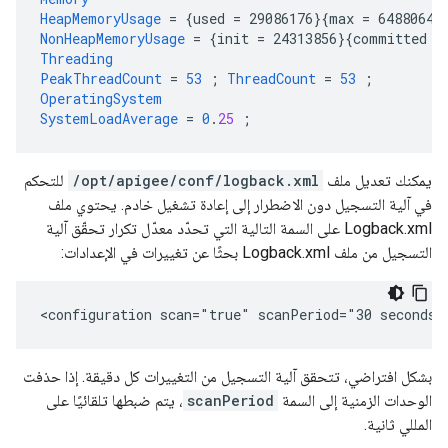
HeapMemoryUsage
=
{
used
=
29086176
}{
max
=
64880640
NonHeapMemoryUsage
=
{
init
=
24313856
}{
committed
=
Threading
PeakThreadCount
=
53
;
ThreadCount
=
53
;
OperatingSystem
SystemLoadAverage
=
0
.
25
;
يمكنك تعديل ملف
/opt/apigee/conf/logback.xml
للتحكم
في آلية التسجيل دون الاضطرار إلى إعادة تشغيل خادم. يحتوي ملف
Logback.xml على السمة التالية التي تحدّد معدّل تكرار تحقّق آلية
التسجيل من ملف Logback.xml بحثًا عن تغييرات في الإعدادات:
<configuration scan="true" scanPeriod="30 seconds"
بشكل افتراضي، تتحقق آلية التسجيل من التغييرات كل دقيقة. إذا حذفت
الوحدات الزمنية إلى السمة
scanPeriod
، يتم ضبطها تلقائيًا على
المللي ثانية.