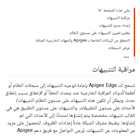
على هذه الصفحة
مراقبة التنبيهات
إعداد حدود للتنبيهات
معايير تعيين التنبيهات على مستوى النظام
التحقق من البيانات الخاصة بـ Apigee والجهات الخارجية المنافذ
عرض السجلات
مراقبة التنبيهات
تسمح لك Apigee Edge بإعادة توجيه التنبيهات إلى سجلات النظام أو
أنظمة/أدوات المراقبة الخارجية عند يحدث الخطأ أو الإخفاق بسبب إخفاق
حدث. ويمكن أن تكون هذه التنبيهات على مستوى النظام التنبيهات/
الأحداث على مستوى التطبيقات. والتنبيهات على مستوى التطبيق هي في
الغالب تنبيهات مخصصة يتم إنشاؤها استنادًا إلى الأحداث التي تم
إنشاؤها. يضبط مشرف الشبكة عادةً إعدادات الظروف. للحصول على مزيد
من المعلومات عن التنبيهات، يُرجى التواصل مع فريق دعم Apigee.