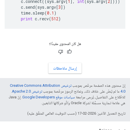
c
.
connect
((
sys
.
argv
[
1
],
int
(
sys
.
argv
[
2
])))
c
.
send
(
sys
.
argv
[
3
])
time
.
sleep
(
0.1
)
print
c
.
recv
(
512
)
هل كان المحتوى مفيدًا؟
إرسال ملاحظات
إنّ محتوى هذه الصفحة مرخّص بموجب
ترخيص Creative Commons Attribution
4.0‏
ما لم يُنصّ على خلاف ذلك، ونماذج الرموز مرخّصة بموجب
ترخيص Apache 2.0‏
.
للاطّلاع على التفاصيل، يُرجى مراجعة
سياسات موقع Google Developers‏
. إنّ Java
هي علامة تجارية مسجَّلة لشركة Oracle و/أو شركائها التابعين.
تاريخ التعديل الأخير: 2026-02-17 (حسب التوقيت العالمي المتفَّق عليه)