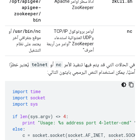
/
opt
/
apigee
/
zk
Cli
.
sh
أداة سطر أوامر Apache
apigee-
ZooKeeper
zookeeper
/
bin
/
usr
/
bin
/
nc
nc
أوامر بروتوكول TCP/IP
أو
وUDP العشوائية استدعاء
موقع جغرافي آخر
ZooKeeper "أوامر من أربعة
يعتمد على نظام
أحرف"
التشغيل
في الحالات التي قد يتم فيها تنفيذ الأمر
nc
أو
telnet
يُعتبر خطرًا
أمنيًا، يمكن استخدام النص البرمجي بايثون التالي:
import
time
import
socket
import
sys
if
len
(
sys
.
argv
)
 <> 
4
:
print
"Usage: 
%s
 address port 4-letter-cmd"
%
else
:
c
=
socket
.
socket
(
socket
.
AF_INET
,
socket
.
SOCK_