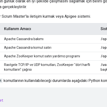
n günlük olarak en iyi şekilde çalışmasını sağlamak için belirli 
a gerçekleştirilir.
r Scrum Master’la iletişim kurmak veya Apigee sistemi.
Kullanım Amacı
Sis
/
op
Apache Cassandra bakımı
i
/
op
Apache Cassandra komut satırı
/
op
Apache ZooKeeper komut satırı yardımcı programı
/
us
Rastgele TCP/IP ve UDP komutları; ZooKeeper "dört harfli
komutların" çağrısı
baş
t
komutlarının kullanılabileceği durumlarda aşağıdaki Python komu
et