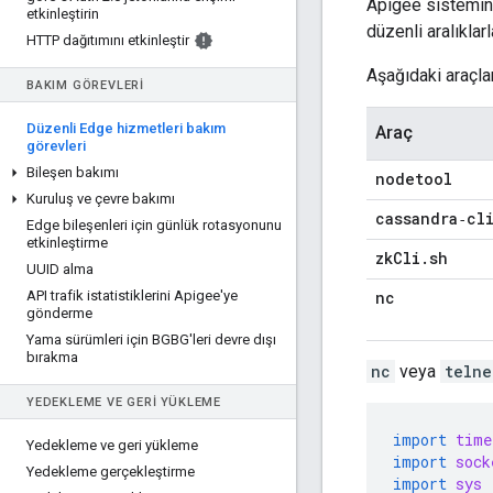
Apigee sistemini
etkinleştirin
düzenli aralıklarl
HTTP dağıtımını etkinleştir
Aşağıdaki araçla
BAKIM GÖREVLERI
Düzenli Edge hizmetleri bakım
Araç
görevleri
Bileşen bakımı
nodetool
Kuruluş ve çevre bakımı
cassandra‑cl
Edge bileşenleri için günlük rotasyonunu
etkinleştirme
zk
Cli
.
sh
UUID alma
API trafik istatistiklerini Apigee'ye
nc
gönderme
Yama sürümleri için BGBG'leri devre dışı
bırakma
nc
veya
telne
YEDEKLEME VE GERI YÜKLEME
import
time
Yedekleme ve geri yükleme
import
sock
Yedekleme gerçekleştirme
import
sys