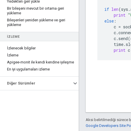
Yedekten geri yükle
Bir bileşeni mevcut bir ortama geri
if
len
(
sys
.
yükleme
print
"
Bileşenleri yeniden yükleme ve geri
else
:
yükleme
c
=
soc
c
.
conne
İZLEME
c
.
send
(
time
.
sl
İzlenecek bilgiler
print
c
İzleme
Apigee-monit ile kendi kendine iyileşme
En iyi uygulamaları izleme
Diğer Sürümler
Aksi belirtilmediği sürece 
Google Developers Site Poli