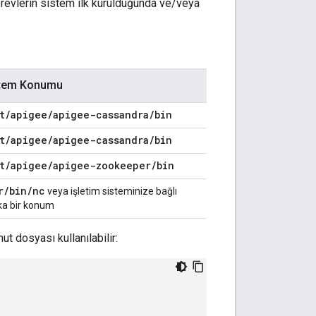
görevlerin sistem ilk kurulduğunda ve/veya
tem Konumu
t
/
apigee
/
apigee-cassandra
/
bin
t
/
apigee
/
apigee-cassandra
/
bin
t
/
apigee
/
apigee-zookeeper
/
bin
r
/
bin
/
nc
veya işletim sisteminize bağlı
ka bir konum
t dosyası kullanılabilir: