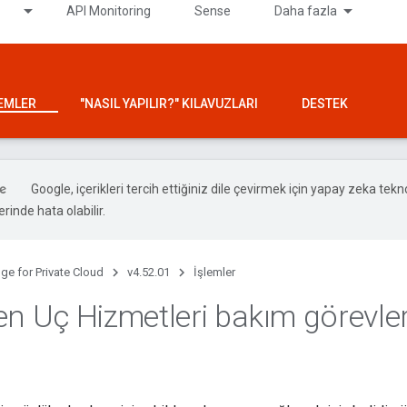
API Monitoring
Sense
Daha fazla
LEMLER
"NASIL YAPILIR?" KILAVUZLARI
DESTEK
Google, içerikleri tercih ettiğiniz dile çevirmek için yapay zeka teknol
rinde hata olabilir.
ge for Private Cloud
v4.52.01
İşlemler
en Uç Hizmetleri bakım görevler