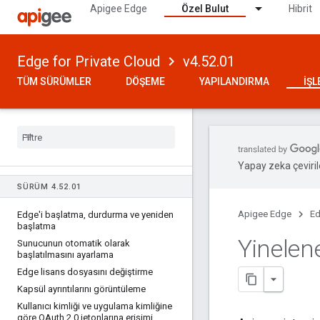
Apigee Edge
Özel Bulut
Hibrit
Edge for Private Cloud
v4.52.01
TÜM SÜRÜMLER
DÖŞEME
YAPILANDIRMA
İŞ
Yapay zeka çevirile
SÜRÜM 4
.
52
.
01
Apigee Edge
Ed
Edge'i başlatma
,
durdurma ve yeniden
başlatma
Yinelen
Sunucunun otomatik olarak
başlatılmasını ayarlama
Edge lisans dosyasını değiştirme
Kapsül ayrıntılarını görüntüleme
Kullanıcı kimliği ve uygulama kimliğine
göre OAuth 2
.
0 jetonlarına erişimi