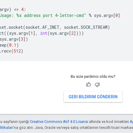
argv
)
 <> 
4
:
Usage: 
%s
 address port 4-letter-cmd"
%
sys
.
argv
[
0
]
ket
.
socket
(
socket
.
AF_INET
,
socket
.
SOCK_STREAM
)
ct
((
sys
.
argv
[
1
],
int
(
sys
.
argv
[
2
])))
sys
.
argv
[
3
])
eep
(
0.1
)
.
recv
(
512
)
Bu size yardımcı oldu mu?
GERI BILDIRIM GÖNDERIN
bu sayfanın içeriği
Creative Commons Atıf 4.0 Lisansı
altında ve kod örnekleri
A
tikaları
'na göz atın. Java, Oracle ve/veya satış ortaklarının tescilli ticari markas