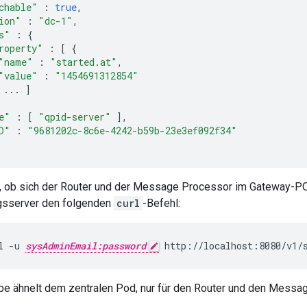
chable"
:
true
,
ion"
:
"dc-1"
,
s"
:
{
roperty"
:
[
{
"name"
:
"started.at"
,
"value"
:
"1454691312854"
...
]
e"
:
[
"qpid-server"
],
D"
:
"9681202c-8c6e-4242-b59b-23e3ef092f34"
, ob sich der Router und der Message Processor im Gateway-PO
gsserver den folgenden
curl
-Befehl:
l -u 
sysAdminEmail:password
 http://localhost:8080/v1/
e ähnelt dem zentralen Pod, nur für den Router und den Messa