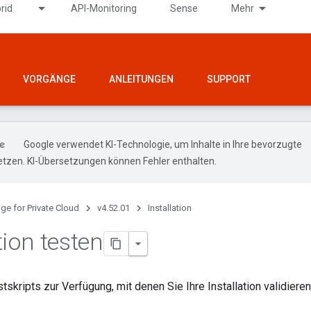
rid
API-Monitoring
Sense
Mehr
VORGÄNGE
ANLEITUNGEN
SUPPORT
Google verwendet KI-Technologie, um Inhalte in Ihre bevorzugte
tzen. KI-Übersetzungen können Fehler enthalten.
ge for Private Cloud
v4.52.01
Installation
tion testen
stskripts zur Verfügung, mit denen Sie Ihre Installation validiere