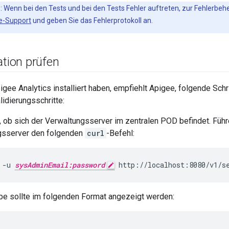
s
: Wenn bei den Tests und bei den Tests Fehler auftreten, zur Fehlerbe
e-Support
und geben Sie das Fehlerprotokoll an.
ation prüfen
ee Analytics installiert haben, empfiehlt Apigee, folgende Schr
lidierungsschritte:
, ob sich der Verwaltungsserver im zentralen POD befindet. Füh
gsserver den folgenden
curl
-Befehl:
 -u 
sysAdminEmail:password
 http://localhost:8080/v1/s
e sollte im folgenden Format angezeigt werden: