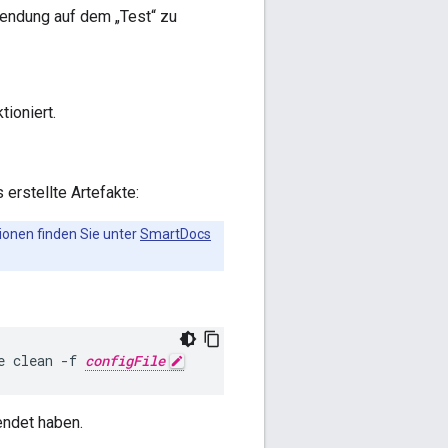
wendung auf dem „Test“ zu
tioniert.
erstellte Artefakte:
ionen finden Sie unter
SmartDocs
e clean -f 
configFile
endet haben.