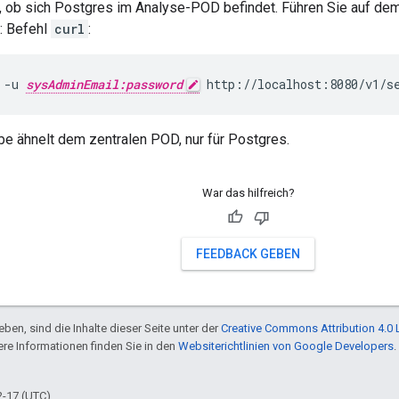
, ob sich Postgres im Analyse-POD befindet. Führen Sie auf d
: Befehl
curl
:
 -u 
sysAdminEmail:password
 http://localhost:8080/v1/s
e ähnelt dem zentralen POD, nur für Postgres.
War das hilfreich?
FEEDBACK GEBEN
ben, sind die Inhalte dieser Seite unter der
Creative Commons Attribution 4.0 
tere Informationen finden Sie in den
Websiterichtlinien von Google Developers
.
2-17 (UTC).