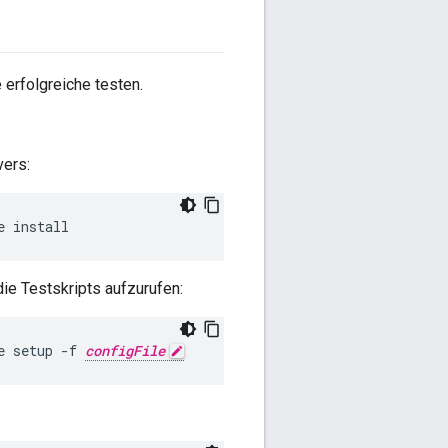
 erfolgreiche testen.
ers:
e install
ie Testskripts aufzurufen:
e setup -f 
configFile