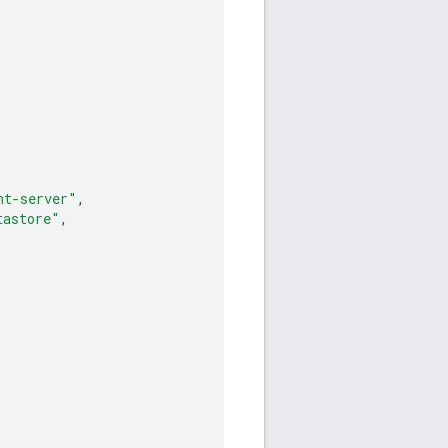
nt-server"
,
tastore"
,