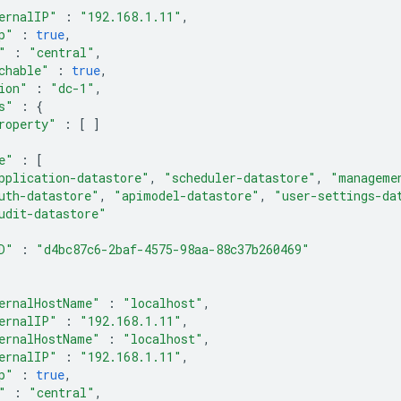
ernalIP"
:
"192.168.1.11"
,
p"
:
true
,
"
:
"central"
,
chable"
:
true
,
ion"
:
"dc-1"
,
s"
:
{
roperty"
:
[
]
e"
:
[
pplication-datastore"
,
"scheduler-datastore"
,
"manageme
uth-datastore"
,
"apimodel-datastore"
,
"user-settings-da
udit-datastore"
D"
:
"d4bc87c6-2baf-4575-98aa-88c37b260469"
ernalHostName"
:
"localhost"
,
ernalIP"
:
"192.168.1.11"
,
ernalHostName"
:
"localhost"
,
ernalIP"
:
"192.168.1.11"
,
p"
:
true
,
"
:
"central"
,