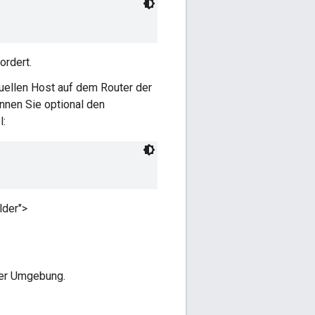
ordert.
tuellen Host auf dem Router der
nnen Sie optional den
l:
lder">
der Umgebung.