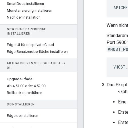
Smart
Docs installieren
APIGEE
Monetarisierung installieren
Nach der Installation
Wenn nicht
NEW EDGE EXPERIENCE
INSTALLIEREN
Standardm
Port 59001
Edge-UI für die private Cloud
VHOST_P
Edge-Benutzeroberfläche installieren
AKTUALISIEREN SIE EDGE AUF 4
.
52
.
VHOST_
01
.
Upgrade-Pfade
Das Skript
Ab 4
.
51
.
00 oder 4
.
52
.
00
</ph
Rollback durchführen
Eine 
DEINSTALLIEREN
Erst
Edge deinstallieren
Erste