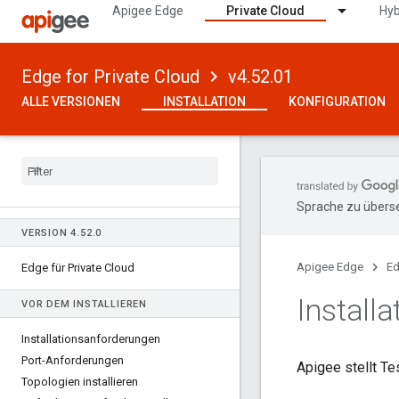
Apigee Edge
Private Cloud
Hyb
Edge for Private Cloud
v4.52.01
ALLE VERSIONEN
INSTALLATION
KONFIGURATION
Sprache zu überse
VERSION 4
.
52
.
0
Apigee Edge
Ed
Edge für Private Cloud
Installa
VOR DEM INSTALLIEREN
Installationsanforderungen
Port-Anforderungen
Apigee stellt Te
Topologien installieren