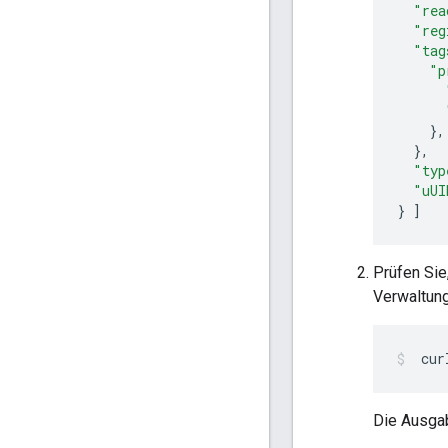
"rea
"reg
"tag
"p
},
},
"typ
"uUI
}
]
Prüfen Sie
Verwaltun
 cur
Die Ausgab