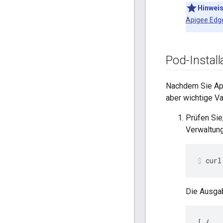
Hinwei
Apigee Edg
Pod-Install
Nachdem Sie Apig
aber wichtige Va
Prüfen Sie
Verwaltun
curl
Die Ausgab
[
{