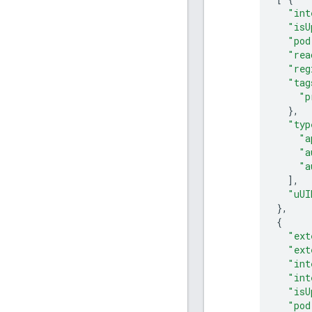
"int
"isU
"pod
"rea
"reg
"tag
"p
},
"typ
"a
"a
"a
],
"uUI
},
{
"ext
"ext
"int
"int
"isU
"pod