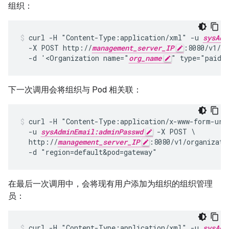
组织：
curl -H "Content-Type:application/xml" -u 
sysAdm
  -X POST http://
management_server_IP
:8080/v1/or
  -d '<Organization name="
org_name
" type="paid"
下一次调用会将组织与 Pod 相关联：
curl -H "Content-Type:application/x-www-form-urle
  -u 
sysAdminEmail:adminPasswd
 -X POST \

  http://
management_server_IP
:8080/v1/organizati
  -d "region=default&pod=gateway"
在最后一次调用中，会将现有用户添加为组织的组织管理
员：
curl -H "Content-Type:application/xml" -u 
sysAdm