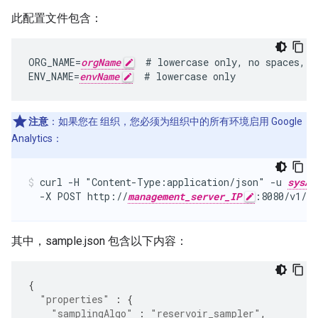
此配置文件包含：
ORG_NAME=
orgName
  # lowercase only, no spaces, u
ENV_NAME=
envName
  # lowercase only
注意
：如果您在 组织，您必须为组织中的所有环境启用 Google
Analytics：
curl -H "Content-Type:application/json" -u 
sysAd
  -X POST http://
management_server_IP
:8080/v1/or
其中，sample.json 包含以下内容：
{
"properties"
:
{
"samplingAlgo"
:
"reservoir_sampler"
,