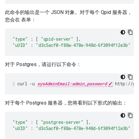
此命令的输出是一个 JSON 对象。对于每个 Qpid 服务器，
您会在 表单：
"type"
:
[
"qpid-server"
],
"uUID"
:
"d3c5acf0-f88a-478e-948d-6f3094f12e3b"
对于 Postgres，请运行以下命令：
curl -u 
sysAdminEmail:admin_password
 http://
ma
对于每个 Postgres 服务器，您将看到以下形式的输出：
"type"
:
[
"postgres-server"
],
"uUID"
:
"d3c5acf0-f88a-478e-948d-6f3094f12e3b"