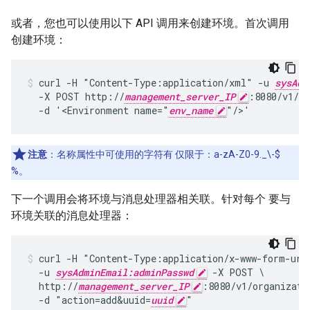
或者，您也可以使用以下 API 调用来创建环境。首次调用
创建环境：
curl -H "Content-Type:application/xml" -u 
sysAdm
  -X POST http://
management_server_IP
:8080/v1/or
  -d '<Environment name="
env_name
"/>'
注意
：名称属性中可使用的字符有 仅限于：a-zA-Z0-9._\-$
%。
下一个调用会将环境与消息处理器相关联。针对每个 要与
环境关联的消息处理器：
curl -H "Content-Type:application/x-www-form-urle
  -u 
sysAdminEmail:adminPasswd
 -X POST \

  http://
management_server_IP
:8080/v1/organizati
  -d "action=add&uuid=
uuid