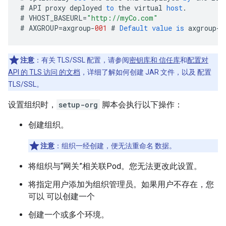
#
API
proxy
deployed
to
the
virtual
host
.
#
VHOST_BASEURL
=
"http://myCo.com"
#
AXGROUP
=
axgroup
-
001
#
Default
value
is
axgroup
-
0
注意
：有关 TLS/SSL 配置，请参阅
密钥库和 信任库
和
配置对
API 的 TLS 访问 的文档
，详细了解如何创建 JAR 文件，以及 配置
TLS/SSL。
设置组织时，
setup-org
脚本会执行以下操作：
创建组织。
注意
：组织一经创建，便无法重命名 数据。
将组织与“网关”相关联Pod。您无法更改此设置。
将指定用户添加为组织管理员。如果用户不存在，您
可以 可以创建一个
创建一个或多个环境。