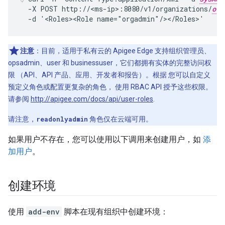
  -X POST http://<ms-ip>:8080/v1/organizations/
org
  -d '<Roles><Role name="orgadmin"/></Roles>'
注意
：目前，适用于私有云的 Apigee Edge 支持组织管理员、
opsadmin、user 和 businessuser，它们都拥有实体的完整访问权
限 （API、API 产品、应用、开发者和报告）。根据 您可以自定义
预定义角色或配置更复杂的角色， 使用 RBAC API 授予这些权限。
请参阅
http://apigee.com/docs/api/user-roles
.
请注意，
readonlyadmin
角色仅在云端可用。
如果用户不存在，您可以使用以下调用来创建用户，如
添
加用户
。
创建环境
使用
add-env
脚本在现有组织中创建环境：