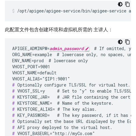
/opt/apigee/apigee-service/bin/apigee-service api
此配置文件包含创建环境和虚拟机所需的 主讲人：
APIGEE_ADMINPW=
admin_password
  # If omitted, you
ORG_NAME=example  # lowercase only, no spaces, unde
ENV_NAME=prod  # lowercase only

VHOST_PORT=9001

VHOST_NAME=default

#
#
#
#
#
#
#
#
#