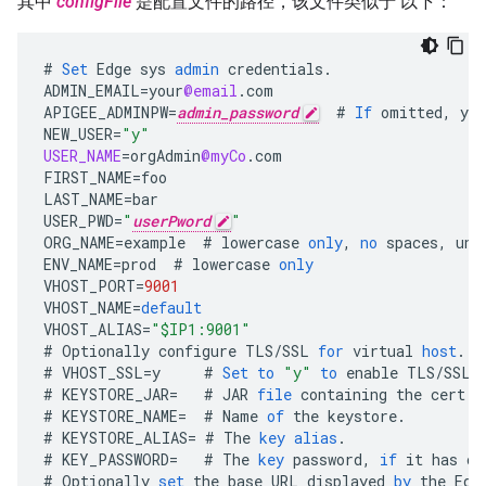
其中
configFile
是配置文件的路径，该文件类似于 以下：
#
Set
Edge
sys
admin
credentials
.
ADMIN_EMAIL
=
your
@email
.
com
APIGEE_ADMINPW
=
admin_password
#
If
omitted
,
you
NEW_USER
=
"y"
USER_NAME
=
orgAdmin
@myCo
.
com
FIRST_NAME
=
foo
LAST_NAME
=
bar
USER_PWD
=
"
userPword
"
ORG_NAME
=
example
#
lowercase
only
,
no
spaces
,
und
ENV_NAME
=
prod
#
lowercase
only
VHOST_PORT
=
9001
VHOST_NAME
=
default
VHOST_ALIAS
=
"$IP1:9001"
#
Optionally
configure
TLS
/
SSL
for
virtual
host
.
#
VHOST_SSL
=
y
#
Set
to
"y"
to
enable
TLS
/
SSL
#
KEYSTORE_JAR
=
#
JAR
file
containing
the
cert
a
#
KEYSTORE_NAME
=
#
Name
of
the
keystore
.
#
KEYSTORE_ALIAS
=
#
The
key
alias
.
#
KEY_PASSWORD
=
#
The
key
password
,
if
it
has
on
#
Optionally
set
the
base
URL
displayed
by
the
Edg