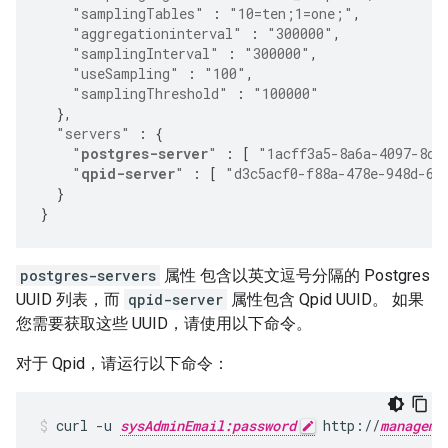
"samplingTables"
:
"10=ten;1=one;"
,
"aggregationinterval"
:
"300000"
,
"samplingInterval"
:
"300000"
,
"useSampling"
:
"100"
,
"samplingThreshold"
:
"100000"
},
"servers"
:
{
"
postgres-server
"
:
[
"1acff3a5-8a6a-4097-8d2
"
qpid-server
"
:
[
"d3c5acf0-f88a-478e-948d-6f
}
}
postgres-servers
属性 包含以英文逗号分隔的 Postgres
UUID 列表，而
qpid-server
属性包含 Qpid UUID。 如果
您需要获取这些 UUID，请使用以下命令。
对于 Qpid，请运行以下命令：
curl -u 
sysAdminEmail:password
 http://
manageme