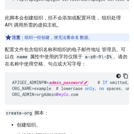
此脚本会创建组织，但不会添加或配置环境， 组织处理
API 调用所需的虚拟主机。
注意
：组织一经创建，便无法重命名 数据。
配置文件包含组织名称和组织的电子邮件地址 管理员。可
以在
name
属性中使用的字符仅限于
a-z0-9\-$%
。请勿
在名称中使用空格、句点或大写字母：
APIGEE_ADMINPW
=
admin_password
#
If
omitted
,
y
ORG_NAME
=
example
#
lowercase
only
,
no
spaces
,
und
ORG_ADMIN
=
orgAdmin
@myCo
.
com
create-org
脚本：
创建组织。