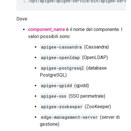
/opt/apigee/apigee-service/bin/apigee-servic
Dove:
component_name
è il nome del componente. I
valori possibili sono:
apigee-cassandra
(Cassandra)
apigee-openldap
(OpenLDAP)
apigee-postgresql
(database
PostgreSQL)
apigee-qpidd
(qpidd)
apigee-sso
(SSO perimetrale)
apigee-zookeeper
(ZooKeeper)
edge-management-server
(server di
gestione)