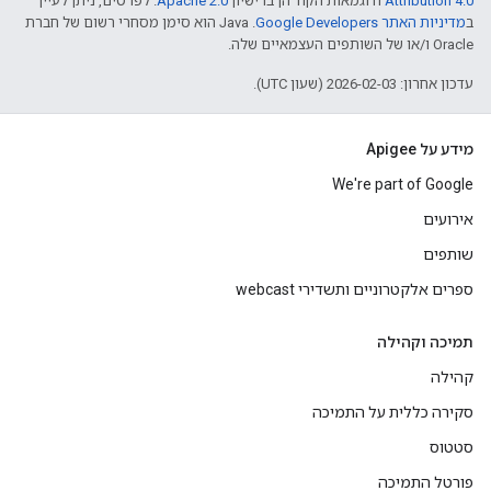
Attribution 4.0
ודוגמאות הקוד הן ברישיון
Apache 2.0
. לפרטים, ניתן לעיין
ב
מדיניות האתר Google Developers‏
.‏ Java הוא סימן מסחרי רשום של חברת
Oracle ו/או של השותפים העצמאיים שלה.
עדכון אחרון: 2026-02-03 (שעון UTC).
מידע על Apigee
We're part of Google
אירועים
שותפים
ספרים אלקטרוניים ותשדירי webcast
תמיכה וקהילה
קהילה
סקירה כללית על התמיכה
סטטוס
פורטל התמיכה