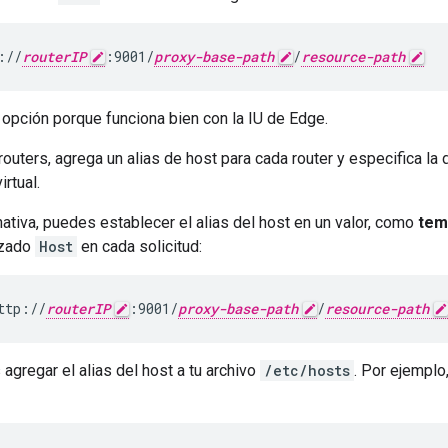
://
routerIP
:9001/
proxy-base-path
/
resource-path
 opción porque funciona bien con la IU de Edge.
routers, agrega un alias de host para cada router y especifica la 
irtual.
ativa, puedes establecer el alias del host en un valor, como
tem
ezado
Host
en cada solicitud:
ttp://
routerIP
:9001/
proxy-base-path
/
resource-path
gregar el alias del host a tu archivo
/etc/hosts
. Por ejemplo