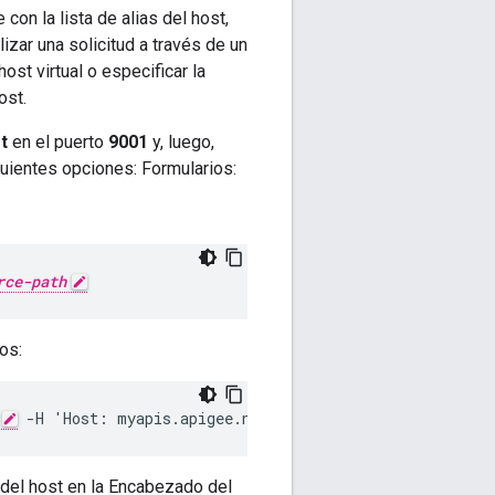
con la lista de alias del host,
izar una solicitud a través de un
ost virtual o especificar la
ost.
t
en el puerto
9001
y, luego,
guientes opciones: Formularios:
rce-path
os:
 -H 'Host: myapis.apigee.net'
s del host en la Encabezado del