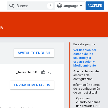
/
ACCEDER
IA
En esta página
Verificación del
estado de los
usuarios y la
organización y
Medioambiente
Acerca del uso de
¿Te resultó útil?
archivos de
configuración
Información acerca
ENVIAR COMENTARIOS
de la configuración
de un host virtual
Opciones
cuando no tienes
una entrada DNS