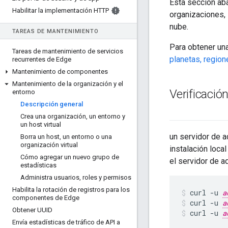
Esta sección aba
Habilitar la implementación HTTP
organizaciones, 
nube.
TAREAS DE MANTENIMIENTO
Para obtener una
Tareas de mantenimiento de servicios
planetas, region
recurrentes de Edge
Mantenimiento de componentes
Mantenimiento de la organización y el
Verificació
entorno
Descripción general
Crea una organización
,
un entorno y
un host virtual
un servidor de 
Borra un host
,
un entorno o una
organización virtual
instalación loca
Cómo agregar un nuevo grupo de
el servidor de a
estadísticas
Administra usuarios
,
roles y permisos
Habilita la rotación de registros para los
curl -u 
a
componentes de Edge
curl -u 
a
Obtener UUID
curl -u 
a
Envía estadísticas de tráfico de API a