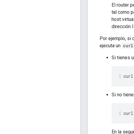
El router p
tal como pa
host virtua
dirección 
Por ejemplo, si 
ejecuta un
curl
Si tienes 
curl
Si no tien
curl
En la segu