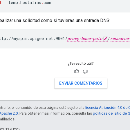
1
temp
.
hostalias
.
com
alizar una solicitud como si tuvieras una entrada DNS:
ttp://myapis.apigee.net:9001/
proxy-base-path
/
resource
¿Te resultó útil?
ENVIAR COMENTARIOS
trario, el contenido de esta página está sujeto a la
licencia Atribución 4.0 d
 Apache 2.0
. Para obtener más información, consulta las
políticas del sitio de
afiliados.
-02-17 (UTC)