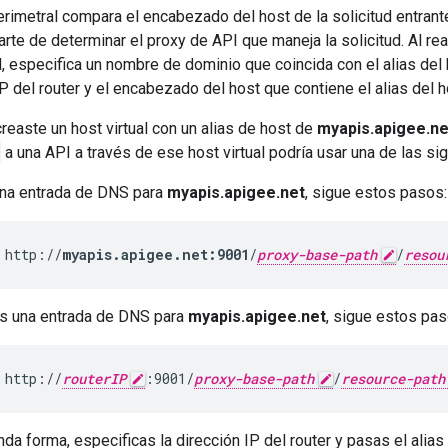
erimetral compara el encabezado del host de la solicitud entrante 
rte de determinar el proxy de API que maneja la solicitud. Al real
l, especifica un nombre de dominio que coincida con el alias del h
IP del router y el encabezado del host que contiene el alias del h
creaste un host virtual con un alias de host de
myapis.apigee.ne
a una API a través de ese host virtual podría usar una de las si
una entrada de DNS para
myapis.apigee.net
, sigue estos pasos:
 http://
myapis.apigee.net:9001
/
proxy-base-path
/
resou
es una entrada de DNS para
myapis.apigee.net
, sigue estos pas
 http://
routerIP
:9001/
proxy-base-path
/
resource-path
nda forma, especificas la dirección IP del router y pasas el alia