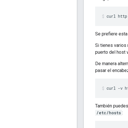
curl http
Se prefiere esta
Si tienes varios 
puerto del host v
De manera altern
pasar el encab
curl -v h
También puedes a
/etc/hosts
: