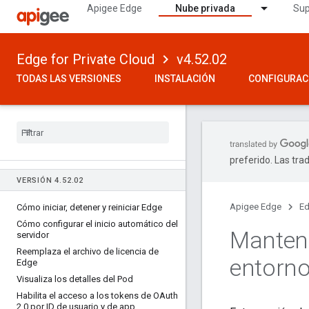
Apigee Edge
Nube privada
Sup
Edge for Private Cloud
v4.52.02
TODAS LAS VERSIONES
INSTALACIÓN
CONFIGURAC
preferido. Las tra
VERSIÓN 4
.
52
.
02
Apigee Edge
Ed
Cómo iniciar
,
detener y reiniciar Edge
Cómo configurar el inicio automático del
Manteni
servidor
Reemplaza el archivo de licencia de
entorn
Edge
Visualiza los detalles del Pod
Habilita el acceso a los tokens de OAuth
2
.
0 por ID de usuario y de app