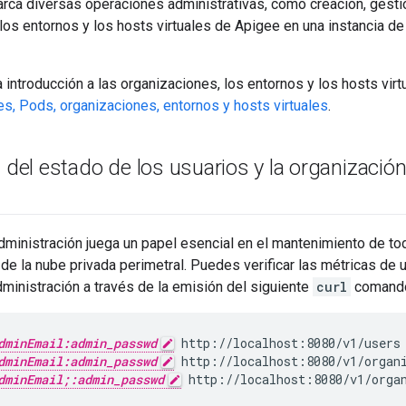
rca diversas operaciones administrativas, como creación, gestió
los entornos y los hosts virtuales de Apigee en una instancia de 
 introducción a las organizaciones, los entornos y los hosts virt
es, Pods, organizaciones, entornos y hosts virtuales
.
n del estado de los usuarios y la organizaci
administración juega un papel esencial en el mantenimiento de 
l de la nube privada perimetral. Puedes verificar las métricas de
dministración a través de la emisión del siguiente
curl
comand
dminEmail:admin_passwd
dminEmail:admin_passwd
 http://localhost:8080/v1/organ
dminEmail;:admin_passwd
 http://localhost:8080/v1/orga