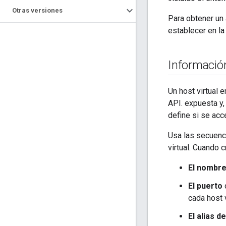
Otras versiones
Para obtener un
establecer en la
Información
Un host virtual 
API. expuesta y,
define si se acc
Usa las secuenc
virtual. Cuando c
El nombr
El puerto
d
cada host v
El alias d