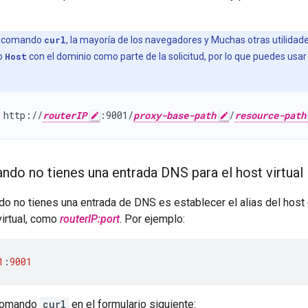
El comando
curl
, la mayoría de los navegadores y Muchas otras utilid
o
Host
con el dominio como parte de la solicitud, por lo que puedes us
 http://
routerIP
:9001/
proxy-base-path
/
resource-path
ndo no tienes una entrada DNS para el host virtual
o no tienes una entrada de DNS es establecer el alias del host e
virtual, como
routerIP:port
. Por ejemplo:
1
:
9001
 comando
curl
en el formulario siguiente: