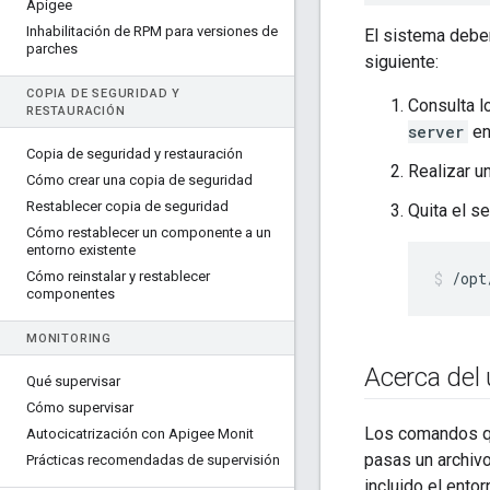
Apigee
Inhabilitación de RPM para versiones de
El sistema deber
parches
siguiente:
COPIA DE SEGURIDAD Y
Consulta l
RESTAURACIÓN
server
en
Copia de seguridad y restauración
Realizar u
Cómo crear una copia de seguridad
Restablecer copia de seguridad
Quita el se
Cómo restablecer un componente a un
entorno existente
Cómo reinstalar y restablecer
/opt
componentes
MONITORING
Acerca del
Qué supervisar
Cómo supervisar
Los comandos qu
Autocicatrización con Apigee Monit
pasas un archivo
Prácticas recomendadas de supervisión
incluido el entor