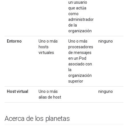
un usuario
que actúa
como
administrador
de la
organización
Entorno
Uno o más
Uno o más
ninguno
hosts
procesadores
virtuales
de mensajes
en un Pod
asociado con
la
organización
superior
Host virtual
Uno o más
ninguno
alias de host
Acerca de los planetas