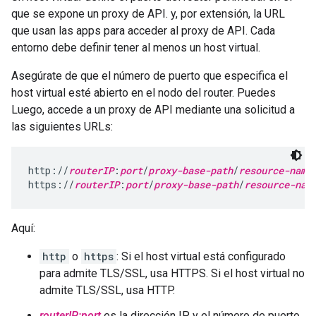
que se expone un proxy de API. y, por extensión, la URL
que usan las apps para acceder al proxy de API. Cada
entorno debe definir tener al menos un host virtual.
Asegúrate de que el número de puerto que especifica el
host virtual esté abierto en el nodo del router. Puedes
Luego, accede a un proxy de API mediante una solicitud a
las siguientes URLs:
http://
routerIP
:
port
/
proxy-base-path
/
resource-name
https://
routerIP
:
port
/
proxy-base-path
/
resource-nam
Aquí:
http
o
https
: Si el host virtual está configurado
para admite TLS/SSL, usa HTTPS. Si el host virtual no
admite TLS/SSL, usa HTTP.
routerIP:port
es la dirección IP y el número de puerto