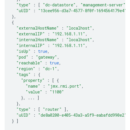
"type"
:
[
"dc-datastore"
,
"management-server"
,
"uUID"
:
"13cee956-d3a7-4577-8f0f-1694564179e4"
},
{
"externalHostName"
:
"localhost"
,
"externalIP"
:
"192.168.1.11"
,
"internalHostName"
:
"localhost"
,
"internalIP"
:
"192.168.1.11"
,
"isUp"
:
true
,
"pod"
:
"gateway"
,
"reachable"
:
true
,
"region"
:
"dc-1"
,
"tags"
:
{
"property"
:
[
{
"name"
:
"jmx.rmi.port"
,
"value"
:
"1100"
},
...
]
},
"type"
:
[
"router"
],
"uUID"
:
"de8a0200-e405-43a3-a5f9-eabafdd990e2"
}
]