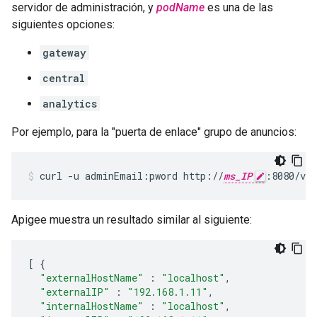
servidor de administración, y
podName
es una de las
siguientes opciones:
gateway
central
analytics
Por ejemplo, para la "puerta de enlace" grupo de anuncios:
curl -u adminEmail:pword http://
ms_IP
:8080/v1/
Apigee muestra un resultado similar al siguiente:
[
{
"externalHostName"
:
"localhost"
,
"externalIP"
:
"192.168.1.11"
,
"internalHostName"
:
"localhost"
,