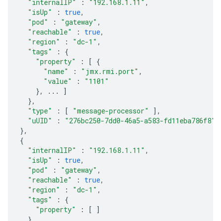
"internalIP"
:
"192.168.1.11"
,
"isUp"
:
true
,
"pod"
:
"gateway"
,
"reachable"
:
true
,
"region"
:
"dc-1"
,
"tags"
:
{
"property"
:
[
{
"name"
:
"jmx.rmi.port"
,
"value"
:
"1101"
},
...
]
},
"type"
:
[
"message-processor"
],
"uUID"
:
"276bc250-7dd0-46a5-a583-fd11eba786f8"
},
{
"internalIP"
:
"192.168.1.11"
,
"isUp"
:
true
,
"pod"
:
"gateway"
,
"reachable"
:
true
,
"region"
:
"dc-1"
,
"tags"
:
{
"property"
:
[
]
},