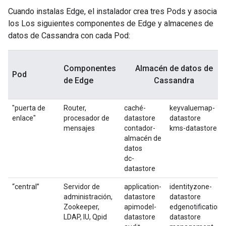
Cuando instalas Edge, el instalador crea tres Pods y asocia
los Los siguientes componentes de Edge y almacenes de
datos de Cassandra con cada Pod:
Componentes
Almacén de datos de
Pod
de Edge
Cassandra
"puerta de
Router,
caché-
keyvaluemap-
enlace"
procesador de
datastore
datastore
mensajes
contador-
kms-datastore
almacén de
datos
dc-
datastore
“central”
Servidor de
application-
identityzone-
administración,
datastore
datastore
Zookeeper,
apimodel-
edgenotification-
LDAP, IU, Qpid
datastore
datastore