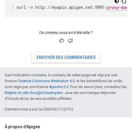
curl -v http://myapis.apigee.net:9001/
proxy-base
Ce contenu vous a-t-il été utile ?
ENVOYER DES COMMENTAIRES
Sauf indication contraire, le contenu de cette page est régi par une
licence
Creative Commons Attribution 4.0
, et les échantillons de code
sont régis par une licence
Apache 2.0
. Pour en savoir plus, consultez les
Règles du site Google Developers
. Java est une marque déposée
d'Oracle et/ou de ses sociétés affiliées.
Dernière mise à jour le 2026/02/17 (UTC).
À propos d'Apigee