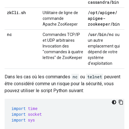
cassandra
/
bin
zk
Cli
.
sh
/
opt
/
apigee
/
Utilitaire de ligne de
apigee-
commande
zookeeper
/
bin
Apache ZooKeeper
nc
/
usr
/
bin
/
nc
Commandes TCP/IP
ou
et UDP arbitraires
un autre
Invocation des
emplacement qui
"commandes à quatre
dépend de votre
lettres" de ZooKeeper
système
d'exploitation
Dans les cas où les commandes
nc
ou
telnet
peuvent
être considéré comme un risque pour la sécurité, vous
pouvez utiliser le script Python suivant:
import
time
import
socket
import
sys