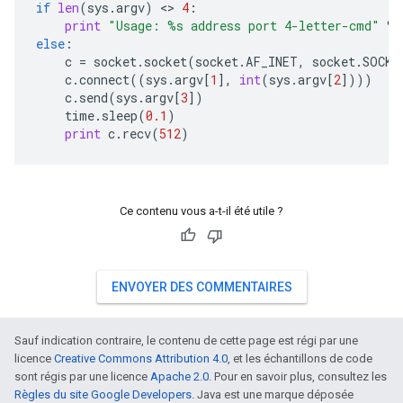
if
len
(
sys
.
argv
)
 <> 
4
:
print
"Usage: 
%s
 address port 4-letter-cmd"
%
else
:
c
=
socket
.
socket
(
socket
.
AF_INET
,
socket
.
SOCK_
c
.
connect
((
sys
.
argv
[
1
],
int
(
sys
.
argv
[
2
])))
c
.
send
(
sys
.
argv
[
3
])
time
.
sleep
(
0.1
)
print
c
.
recv
(
512
)
Ce contenu vous a-t-il été utile ?
ENVOYER DES COMMENTAIRES
Sauf indication contraire, le contenu de cette page est régi par une
licence
Creative Commons Attribution 4.0
, et les échantillons de code
sont régis par une licence
Apache 2.0
. Pour en savoir plus, consultez les
Règles du site Google Developers
. Java est une marque déposée