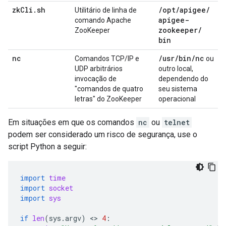
zk
Cli
.
sh
/
opt
/
apigee
/
Utilitário de linha de
apigee-
comando Apache
zookeeper
/
ZooKeeper
bin
nc
/
usr
/
bin
/
nc
Comandos TCP/IP e
ou
UDP arbitrários
outro local,
invocação de
dependendo do
"comandos de quatro
seu sistema
letras" do ZooKeeper
operacional
Em situações em que os comandos
nc
ou
telnet
podem ser considerado um risco de segurança, use o
script Python a seguir:
import
time
import
socket
import
sys
if
len
(
sys
.
argv
)
 <> 
4
: