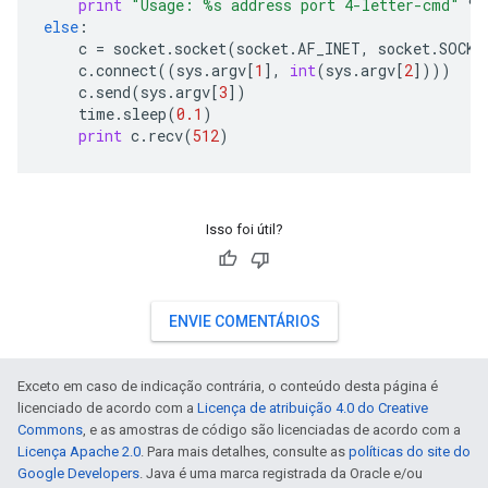
print
"Usage: 
%s
 address port 4-letter-cmd"
%
else
:
c
=
socket
.
socket
(
socket
.
AF_INET
,
socket
.
SOCK_
c
.
connect
((
sys
.
argv
[
1
],
int
(
sys
.
argv
[
2
])))
c
.
send
(
sys
.
argv
[
3
])
time
.
sleep
(
0.1
)
print
c
.
recv
(
512
)
Isso foi útil?
ENVIE COMENTÁRIOS
Exceto em caso de indicação contrária, o conteúdo desta página é
licenciado de acordo com a
Licença de atribuição 4.0 do Creative
Commons
, e as amostras de código são licenciadas de acordo com a
Licença Apache 2.0
. Para mais detalhes, consulte as
políticas do site do
Google Developers
. Java é uma marca registrada da Oracle e/ou