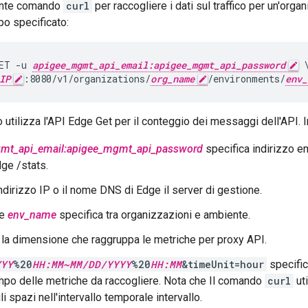
uente comando
curl
per raccogliere i dati sul traffico per un'org
po specificato:
ET -u 
apigee_mgmt_api_email:apigee_mgmt_api_password
 \
IP
:8080/v1/organizations/
org_name
/environments/
env_
tilizza l'API Edge Get per il conteggio dei messaggi dell'API.
mt_api_email:apigee_mgmt_api_password
specifica indirizzo e
dge /stats.
indirizzo IP o il nome DNS di Edge il server di gestione.
e
env_name
specifica tra organizzazioni e ambiente.
la dimensione che raggruppa le metriche per proxy API.
YYY
%20
HH:MM~MM/DD/YYYY
%20
HH:MM
&timeUnit=hour
specifica
empo delle metriche da raccogliere. Nota che Il comando
curl
ut
li spazi nell'intervallo temporale intervallo.