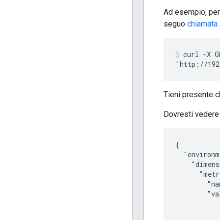
Ad esempio, per 
seguo
chiamata
curl -X G
"http://192
Tieni presente 
Dovresti vedere 
{

  "environm
    "dimens
      "metr
        "na
        "va
            
           