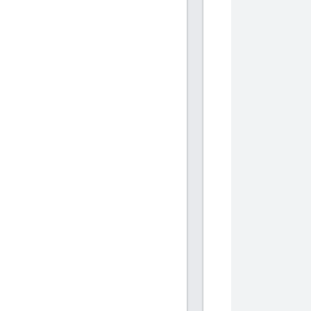
           
           
            
            
           
           
            
            
           
           
            
            
           
           
            
            
           
           
            
            
           
           