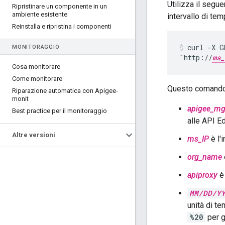
Utilizza il seg
Ripristinare un componente in un
ambiente esistente
intervallo di tem
Reinstalla e ripristina i componenti
curl -X G
MONITORAGGIO
"http://
ms_
Cosa monitorare
Come monitorare
Questo comando u
Riparazione automatica con Apigee-
monit
apigee_mg
Best practice per il monitoraggio
alle API E
Altre versioni
ms_IP
è l'
org_name
apiproxy
è 
MM/DD/Y
unità di t
%20
per g