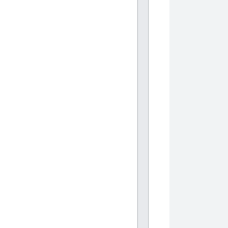
           
            
            
           
           
            
            
           
           
            
            
           
           
            
            
           
           
            
            
           
           
            
            