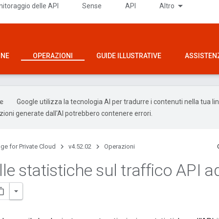
itoraggio delle API
Sense
API
Altro
ONE
OPERAZIONI
GUIDE ILLUSTRATIVE
ASSISTEN
Google utilizza la tecnologia AI per tradurre i contenuti nella tua l
uzioni generate dall'AI potrebbero contenere errori.
ge for Private Cloud
v4.52.02
Operazioni
lle statistiche sul traffico API a