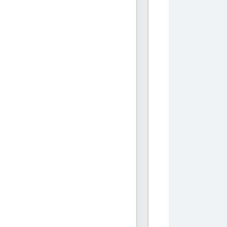
           
           
            
            
           
           
            
            
           
           
            
            
           
           
            
            
           
           
            
            
           
           
            