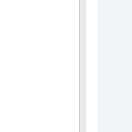
            
            
           
           
            
            
           
           
            
            
           
           
            
            
           
           
            
            
           
           
            
            