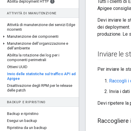
Tutti i clienti d
Abilita deployment HTTP
Apigee consiglia
ATTIVITÀ DI MANUTENZIONE
Devi inviare le 
Attività di manutenzione dei servizi Edge
dei deployment. 
ricorrenti
produzione. Le s
Manutenzione dei componenti
Manutenzione dell'organizzazione e
dell'ambiente
Inviare le s
Abilita la rotazione dei log per i
componenti perimetrali
Ottieni UUID
Per inviare le st
Invio delle statistiche sul traffico API ad
Apigee
Raccogli i 
Disattivazione degli RPM per le release
delle patch
Invia i da
BACKUP E RIPRISTINO
Devi ripetere la
Backup e ripristino
Raccogliere i
Esegui un backup
Ripristina da un backup