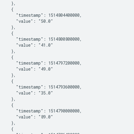
    },

    {

       "timestamp": 1514804400000,

       "value": "50.0"

    },

    {

       "timestamp": 1514800800000,

       "value": "41.0"

    },

    {

       "timestamp": 1514797200000,

       "value": "49.0"

    },

    {

       "timestamp": 1514793600000,

       "value": "35.0"

    },

    {

       "timestamp": 1514790000000,

       "value": "89.0"

    },

    {
