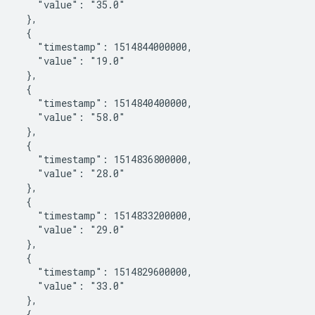
       "value": "35.0"

    },

    {

       "timestamp": 1514844000000,

       "value": "19.0"

    },

    {

       "timestamp": 1514840400000,

       "value": "58.0"

    },

    {

       "timestamp": 1514836800000,

       "value": "28.0"

    },

    {

       "timestamp": 1514833200000,

       "value": "29.0"

    },

    {

       "timestamp": 1514829600000,

       "value": "33.0"

    },

    {
