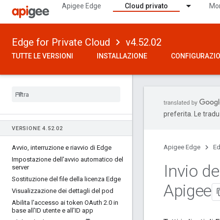
Apigee Edge
Cloud privato
Mon
Edge for Private Cloud
v4.52.02
TUTTE LE VERSIONI
INSTALLAZIONE
CONFIGURAZI
preferita. Le trad
VERSIONE 4
.
52
.
02
Apigee Edge
Ed
Avvio
,
interruzione e riavvio di Edge
Impostazione dell'avvio automatico del
Invio de
server
Sostituzione del file della licenza Edge
Apigee
Visualizzazione dei dettagli del pod
Abilita l'accesso ai token OAuth 2
.
0 in
base all'ID utente e all'ID app