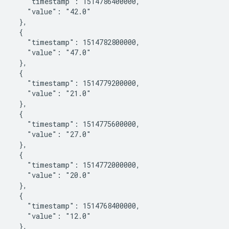
       "timestamp": 1514786400000,

       "value": "42.0"

    },

    {

       "timestamp": 1514782800000,

       "value": "47.0"

    },

    {

       "timestamp": 1514779200000,

       "value": "21.0"

    },

    {

       "timestamp": 1514775600000,

       "value": "27.0"

    },

    {

       "timestamp": 1514772000000,

       "value": "20.0"

    },

    {

       "timestamp": 1514768400000,

       "value": "12.0"

    },
