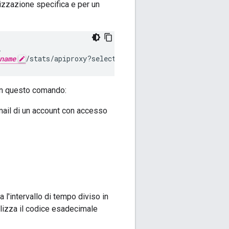
anizzazione specifica e per un


name
/stats/apiproxy?select=sum(message_count)&timeRa
 In questo comando:
mail di un account con accesso
 l'intervallo di tempo diviso in
ilizza il codice esadecimale