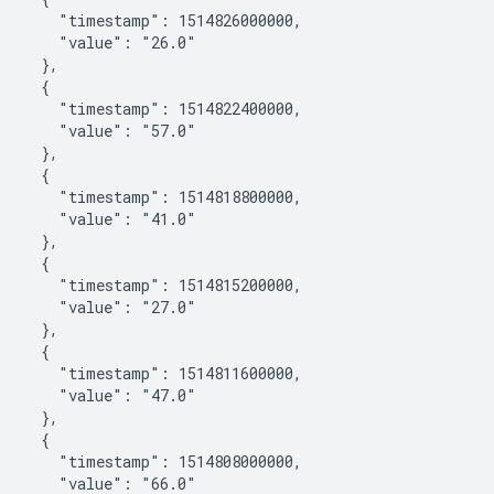
       "timestamp": 1514826000000,

       "value": "26.0"

    },

    {

       "timestamp": 1514822400000,

       "value": "57.0"

    },

    {

       "timestamp": 1514818800000,

       "value": "41.0"

    },

    {

       "timestamp": 1514815200000,

       "value": "27.0"

    },

    {

       "timestamp": 1514811600000,

       "value": "47.0"

    },

    {

       "timestamp": 1514808000000,

       "value": "66.0"
