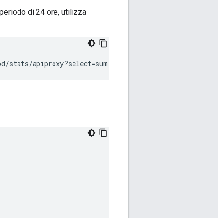
eriodo di 24 ore, utilizza


od/stats/apiproxy?select=sum(message_count)&
timeRange=0