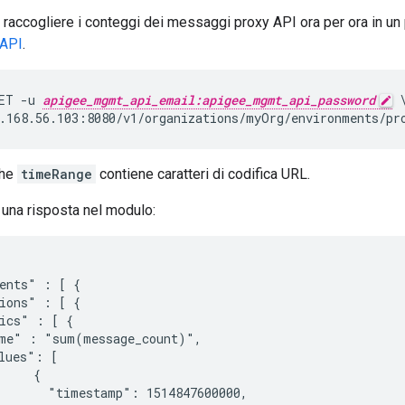
raccogliere i conteggi dei messaggi proxy API ora per ora in un p
 API
.
ET -u 
apigee_mgmt_api_email:apigee_mgmt_api_password
 \
.168.56.103:8080/v1/organizations/myOrg/environments/pr
che
timeRange
contiene caratteri di codifica URL.
una risposta nel modulo:
ents" : [ {

ions" : [ {

ics" : [ {

me" : "sum(message_count)",

lues": [

    {

       "timestamp": 1514847600000,
