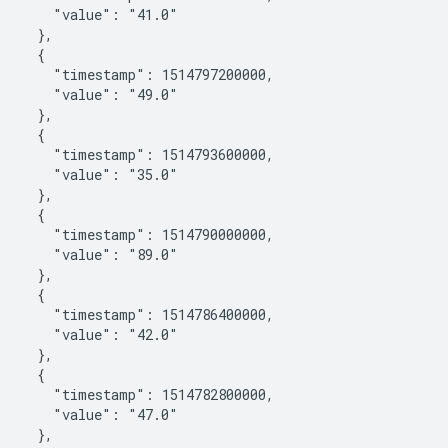
       "value": "41.0"

    },

    {

       "timestamp": 1514797200000,

       "value": "49.0"

    },

    {

       "timestamp": 1514793600000,

       "value": "35.0"

    },

    {

       "timestamp": 1514790000000,

       "value": "89.0"

    },

    {

       "timestamp": 1514786400000,

       "value": "42.0"

    },

    {

       "timestamp": 1514782800000,

       "value": "47.0"

    },
