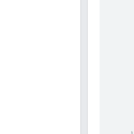
            
           
           
            
            
           
           
            
            
           
           
            
            
           
           
            
            
           
           
            
            
            
          ],