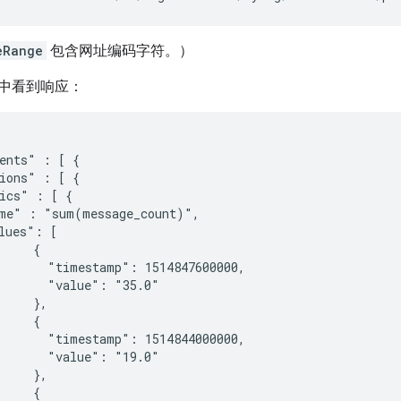
eRange
包含网址编码字符。）
中看到响应：
ents" : [ {

ions" : [ {

ics" : [ {

me" : "sum(message_count)",

lues": [

    {

       "timestamp": 1514847600000,

       "value": "35.0"

    },

    {

       "timestamp": 1514844000000,

       "value": "19.0"

    },

    {
