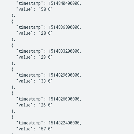
       "timestamp": 1514840400000,

       "value": "58.0"

    },

    {

       "timestamp": 1514836800000,

       "value": "28.0"

    },

    {

       "timestamp": 1514833200000,

       "value": "29.0"

    },

    {

       "timestamp": 1514829600000,

       "value": "33.0"

    },

    {

       "timestamp": 1514826000000,

       "value": "26.0"

    },

    {

       "timestamp": 1514822400000,

       "value": "57.0"
