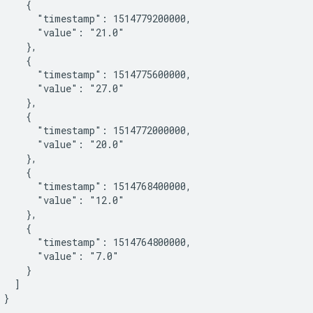
    {

       "timestamp": 1514779200000,

       "value": "21.0"

    },

    {

       "timestamp": 1514775600000,

       "value": "27.0"

    },

    {

       "timestamp": 1514772000000,

       "value": "20.0"

    },

    {

       "timestamp": 1514768400000,

       "value": "12.0"

    },

    {

       "timestamp": 1514764800000,

       "value": "7.0"

    }

  ]

}


