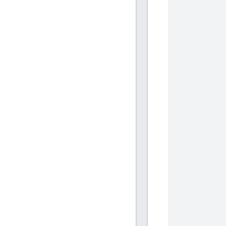
           
            
            
           
           
            
            
           
           
            
            
           
           
            
            
           
           
            
            
           
           
            