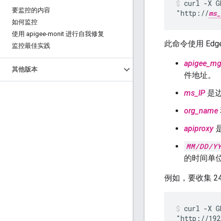
curl -X G
要监控的内容
"http://
ms_
如何监控
使用 apigee-monit 进行自我修复
此命令使用 Edge
监控最佳实践
apigee_mg
其他版本
件地址。
ms_IP
是边
org_name
apiproxy
是
MM/DD/Y
的时间单
例如，要收集 2
curl -X G
"http://192