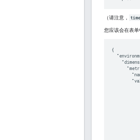
（请注意，
tim
您应该会在表单
{

  "environm
    "dimens
      "metr
        "na
        "va
            
           
           
            
            
           
           
            
            