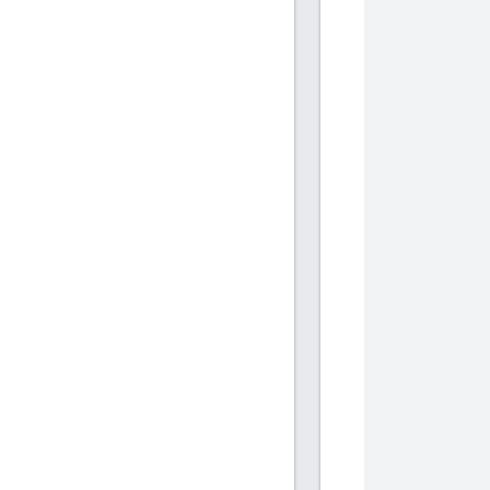
           
           
            
            
           
           
            
            
           
           
            
            
           
           
            
            
           
           
            
            
           
           