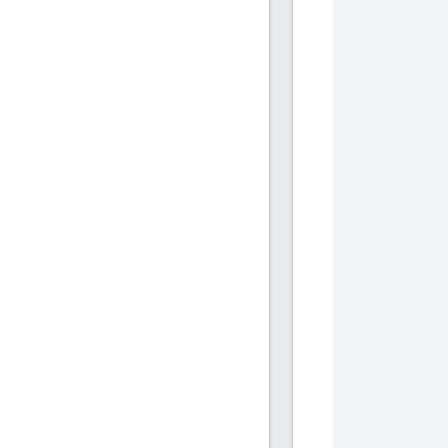
            
            
           
           
            
            
           
           
            
            
           
           
            
            
           
           
            
            
           
           
            
            
           