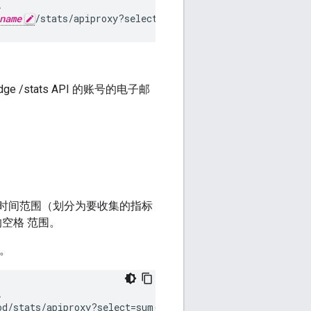


name
/stats/apiproxy?select=sum(message_count)&timeRa
e /stats API 的账号的电子邮
 时间范围（划分为要收集的指标
空格 范围。
。


od/stats/apiproxy?select=sum(message_count)&
timeRange=0