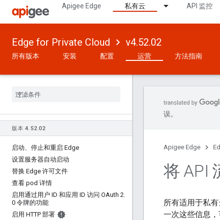
Apigee Edge
私有云
API 监控
Edge for Private Cloud
v4.52.02
所有版本
安装
配置
运营
方法指南
误。
版本 4
.
52
.
02
Apigee Edge
Ed
启动、停止和重启 Edge
设置服务器自动启动
将 AP
替换 Edge 许可文件
查看 pod 详情
启用通过用户 ID 和应用 ID 访问 OAuth 2
.
所有适用于私有云客
0 令牌的功能
一次这些信息，可
启用 HTTP 部署