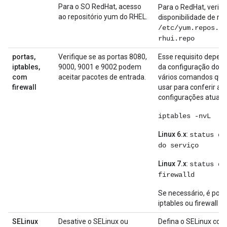
Para o SO RedHat, acesso
Para o RedHat, verifi
ao repositório yum do RHEL.
disponibilidade de rep
/etc/yum.repos.d/
rhui.repo
portas,
Verifique se as portas 8080,
Esse requisito depen
iptables,
9000, 9001 e 9002 podem
da configuração do S
com
aceitar pacotes de entrada.
vários comandos que
firewall
usar para conferir as
configurações atuais:
iptables -nvL
Linux 6.x
:
status do
do serviço
Linux 7.x
:
status do
firewalld
Se necessário, é poss
iptables ou firewall
SELinux
Desative o SELinux ou
Defina o SELinux com