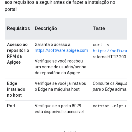
aos requisitos a seguir antes de fazer a instalação no
portal:
Requisitos
Descrição
Teste
Acesso ao
Garanta o acesso a
curl -v
repositório
https://software.apigee.com
https://software
RPM da
retorna HTTP 200
Verifique se você recebeu
Apigee
um nome de usuário/senha
do repositório da Apigee.
Edge
Verifique se você já instalou
Consulte os
Requisit
instalado
o Edge na máquina host
para o Edge
acima.
no host
Port
Verifique se a porta 8079
netstat -nlptu |
está disponível e acessível