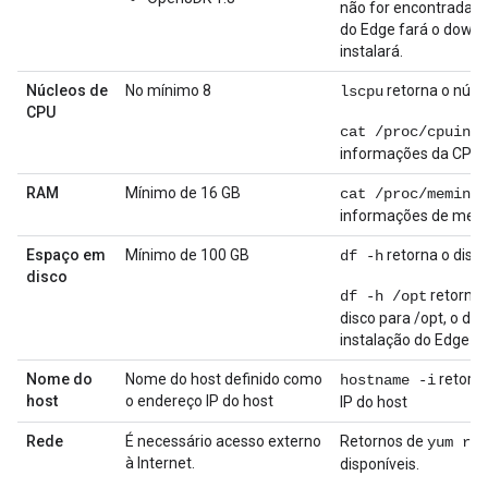
não for encontrada, o
do Edge fará o downl
instalará.
Núcleos de
No mínimo 8
retorna o núm
lscpu
CPU
cat /proc/cpuinfo
informações da CPU.
RAM
Mínimo de 16 GB
cat /proc/meminfo
informações de mem
Espaço em
Mínimo de 100 GB
retorna o disc
df -h
disco
retorna
df -h /opt
disco para /opt, o dir
instalação do Edge
Nome do
Nome do host definido como
retorn
hostname -i
host
o endereço IP do host
IP do host
Rede
É necessário acesso externo
Retornos de
yum rep
à Internet.
disponíveis.