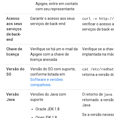
Apigee, entre em contato
com seu representante.
Acesso
Garantir o acesso aos seus
curl -v http://
ba
aos seus
serviços de back-end
verificar o acesso ao
serviços
serviços de back-end
de back-
end
Chave de
Verifique se há um e-mail da
Verifique se a chave d
licença
Apigee com a chave de
implantada na máqui
licença anexada
Versão do
Versão do SO com suporte,
cat /etc/redhat-r
SO
conforme listada em
retorna a versão do 
Software e versões
compatíveis
.
Versão
Versões do Java com
O retorno de
java -
Java
suporte:
retornado. a versão i
Java
Oracle JDK 1.8
Se a versão necessár
OpenJDK 1.8