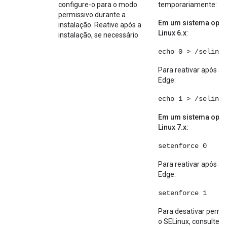
configure-o para o modo
temporariamente:
permissivo durante a
Em um sistema oper
instalação. Reative após a
Linux 6.x
:
instalação, se necessário
echo 0 > /selinux
Para reativar após a 
Edge:
echo 1 > /selinux
Em um sistema oper
Linux 7.x:
setenforce 0
Para reativar após a 
Edge:
setenforce 1
Para desativar per
o SELinux, consulte
In