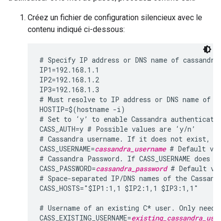
Créez un fichier de configuration silencieux avec le
contenu indiqué ci-dessous:
# Specify IP address or DNS name of cassandra 
IP1=192.168.1.1

IP2=192.168.1.2

IP3=192.168.1.3

# Must resolve to IP address or DNS name of ho
HOSTIP=$(hostname -i)

# Set to ‘y’ to enable Cassandra authenticatio
CASS_AUTH=y # Possible values are ‘y/n’

# Cassandra username. If it does not exist, th
CASS_USERNAME=
cassandra_username
 # Default val
# Cassandra Password. If CASS_USERNAME does no
CASS_PASSWORD=
cassandra_password
 # Default va
# Space-separated IP/DNS names of the Cassandr
CASS_HOSTS="$IP1:1,1 $IP2:1,1 $IP3:1,1"

# Username of an existing C* user. Only needed
CASS_EXISTING_USERNAME=
existing_cassandra_use