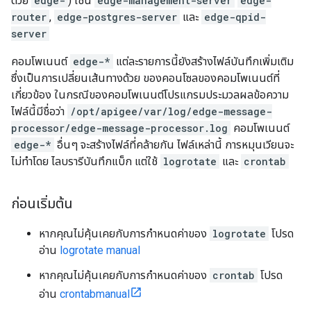
ด้วย
edge-
) เช่น
edge-management-server
edge-
router
,
edge-postgres-server
และ
edge-qpid-
server
คอมโพเนนต์
edge-*
แต่ละรายการนี้ยังสร้างไฟล์บันทึกเพิ่มเติม
ซึ่งเป็นการเปลี่ยนเส้นทางด้วย ของคอนโซลของคอมโพเนนต์ที่
เกี่ยวข้อง ในกรณีของคอมโพเนนต์โปรแกรมประมวลผลข้อความ
ไฟล์นี้มีชื่อว่า
/opt/apigee/var/log/edge-message-
processor/edge-message-processor.log
คอมโพเนนต์
edge-*
อื่นๆ จะสร้างไฟล์ที่คล้ายกัน ไฟล์เหล่านี้ การหมุนเวียนจะ
ไม่ทำโดย ไลบรารีบันทึกแบ็ก แต่ใช้
logrotate
และ
crontab
ก่อนเริ่มต้น
หากคุณไม่คุ้นเคยกับการกำหนดค่าของ
logrotate
โปรด
อ่าน
logrotate manual
หากคุณไม่คุ้นเคยกับการกำหนดค่าของ
crontab
โปรด
อ่าน
crontabmanual