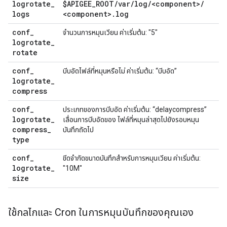
logrotate
_
$APIGEE
_
ROOT
/
var
/
log
/
<component>
/
logs
<component>
.
log
conf
_
จำนวนการหมุนเวียน ค่าเริ่มต้น: "5"
logrotate
_
rotate
conf
_
บีบอัดไฟล์ที่หมุนหรือไม่ ค่าเริ่มต้น: “บีบอัด”
logrotate
_
compress
conf
_
ประเภทของการบีบอัด ค่าเริ่มต้น: “delaycompress”
logrotate
_
เลื่อนการบีบอัดของ ไฟล์ที่หมุนล่าสุดไปยังรอบหมุน
compress
_
บันทึกถัดไป
type
conf
_
ขีดจำกัดขนาดบันทึกสำหรับการหมุนเวียน ค่าเริ่มต้น:
logrotate
_
"10M"
size
ใช้กลไกและ Cron ในการหมุนบันทึกของคุณเอง