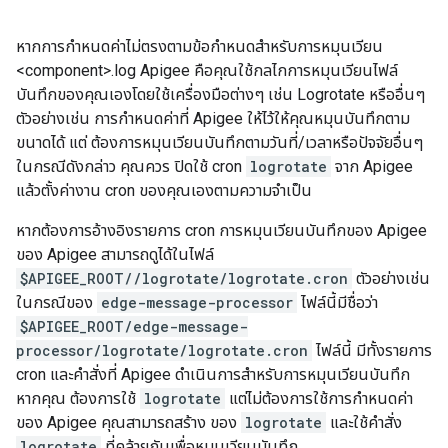
หากการกำหนดค่าไม่ตรงตามข้อกำหนดสำหรับการหมุนเวียน
<component>.log Apigee คือคุณใช้กลไกการหมุนเวียนไฟล์
บันทึกของคุณเองโดยใช้เครื่องมือต่างๆ เช่น Logrotate หรืออื่นๆ
ตัวอย่างเช่น การกำหนดค่าที่ Apigee ให้ไว้ให้คุณหมุนบันทึกตาม
ขนาดได้ แต่ ต้องการหมุนเวียนบันทึกตามวันที่/เวลาหรือปัจจัยอื่นๆ
ในกรณีดังกล่าว คุณควร ปิดใช้ cron
logrotate
จาก Apigee
แล้วตั้งค่างาน cron ของคุณเองตามความจำเป็น
หากต้องการอ้างอิงรายการ cron การหมุนเวียนบันทึกของ Apigee
ของ Apigee สามารถดูได้ในไฟล์
$APIGEE_ROOT/
/logrotate/logrotate.cron
ตัวอย่างเช่น
ในกรณีของ
edge-message-processor
ไฟล์นี้มีชื่อว่า
$APIGEE_ROOT/edge-message-
processor/logrotate/logrotate.cron
ไฟล์นี้ มีทั้งรายการ
cron และคำสั่งที่ Apigee ดำเนินการสำหรับการหมุนเวียนบันทึก
หากคุณ ต้องการใช้
logrotate
แต่ไม่ต้องการใช้การกำหนดค่า
ของ Apigee คุณสามารถสร้าง ของ
logrotate
และใช้คำสั่ง
logrotate
ที่คล้ายกันเพื่อหมุนเวียนบันทึก