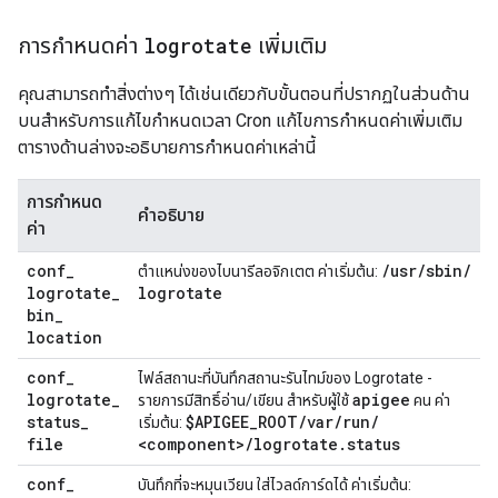
การกำหนดค่า
logrotate
เพิ่มเติม
คุณสามารถทำสิ่งต่างๆ ได้เช่นเดียวกับขั้นตอนที่ปรากฏในส่วนด้าน
บนสำหรับการแก้ไขกำหนดเวลา Cron แก้ไขการกำหนดค่าเพิ่มเติม
ตารางด้านล่างจะอธิบายการกำหนดค่าเหล่านี้
การกำหนด
คำอธิบาย
ค่า
conf
_
/
usr
/
sbin
/
ตำแหน่งของไบนารีลอจิกเตต ค่าเริ่มต้น:
logrotate
_
logrotate
bin
_
location
conf
_
ไฟล์สถานะที่บันทึกสถานะรันไทม์ของ Logrotate -
logrotate
_
apigee
รายการมีสิทธิ์อ่าน/เขียน สำหรับผู้ใช้
คน ค่า
status
_
$APIGEE
_
ROOT
/
var
/
run
/
เริ่มต้น:
file
<component>
/
logrotate
.
status
conf
_
บันทึกที่จะหมุนเวียน ใส่ไวลด์การ์ดได้ ค่าเริ่มต้น: