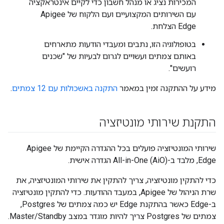
המכירות נציג או מנהל חשבון כדי לקיים אינטראקציה
עם השירותים המקצועיים ועם הלקוח של Apigee
Edge הצלחת.
בטופולוגיה הזו, נתבים ומעבדי הודעות מתארחים
באותם צמתים ועשויים לגרום לבעיות של "שכנים
רועשים".
מידע על ההתקנה זמין במאמר
התקנה באשכולות עם 12 צמתים
.
התקנת שירותי מונטיזציה
שירותי המונטיזציה פועלים בכל ההגדרה הקיימת של Apigee
Edge, מלבד ב-All-in-One (AiO) הגדרה אישית.
כדי להתקין מונטיזציה, צריך להתקין את שירותי המונטיזציה, את
שרת הניהול של Apigee, במעבד ההודעות. כדי להתקין מונטיזציה
ב-Edge כאשר בהתקנת Edge יש כמה צמתים של Postgres,
צמתים של Postgres צריך להיות מוגדר במצב Master/Standby.