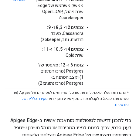
ממשק משתמש של Edge,
שרת ניהול, OpenLDAP,
Zoorekeeper
צמתים 2 ו- 3, 8 ו- 9:
Cassandra, מעבד
הודעות, נתב, zokeeper)
צמתים 4 ו- 5, 10 ו- 11:
שרת Qpid
צומת 6 ו- 12:
מאסטר של
Postgres (מרכז הנתונים
1) ומצב המתנה ב-
Postgres (מרכז נתונים 2)
* ההגדרות האלה לא כוללות את פורטל השירותים למפתחים של Apigee (או
פשוט את
הפורטל
). לקבלת מידע נוסף מידע נוסף, ראו
סקירה כללית של
פורטלים
.
כדי לתכנן דרישות לטופולוגיה מותאמת אישית ב-Apigee Edge
לענן פרטי, צריך לפנות לנציג המכירות או מנהל חשבון שיטפל
בשירותים מקצועיים של Apigee Edge והצלחת הלקוחות.