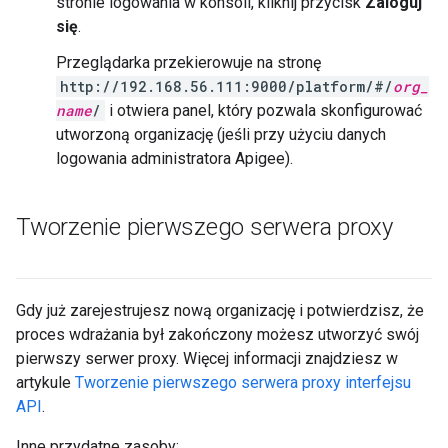
stronie logowania w konsoli, kliknij przycisk
Zaloguj
się
.
Przeglądarka przekierowuje na stronę
http://192.168.56.111:9000/platform/#/
org_
name
/
i otwiera panel, który pozwala skonfigurować
utworzoną organizację (jeśli przy użyciu danych
logowania administratora Apigee).
Tworzenie pierwszego serwera proxy
Gdy już zarejestrujesz nową organizację i potwierdzisz, że
proces wdrażania był zakończony możesz utworzyć swój
pierwszy serwer proxy. Więcej informacji znajdziesz w
artykule
Tworzenie pierwszego serwera proxy interfejsu
API
.
Inne przydatne zasoby: