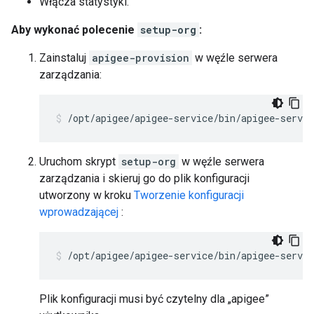
Włącza statystyki.
Aby wykonać polecenie
setup-org
:
Zainstaluj
apigee-provision
w węźle serwera
zarządzania:
/opt/apigee/apigee-service/bin/apigee-servic
Uruchom skrypt
setup-org
w węźle serwera
zarządzania i skieruj go do plik konfiguracji
utworzony w kroku
Tworzenie konfiguracji
wprowadzającej
:
/opt/apigee/apigee-service/bin/apigee-servic
Plik konfiguracji musi być czytelny dla „apigee”