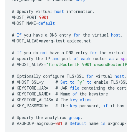
#
Specify
virtual
host
information
.
VHOST_PORT
=
9001
VHOST_NAME
=
default
#
If
you
have
a
DNS
entry
for
the
virtual
host
.
VHOST_ALIAS
=
myorg
-
test
.
apigee
.
net
#
If
you
do
not
have
a
DNS
entry
for
the
virtual
h
#
specify
the
IP
and
port
of
each
router
as
a
spac
#
VHOST_ALIAS
=
"firstRouterIP:9001 secondRouterIP:
#
Optionally
configure
TLS
/
SSL
for
virtual
host
.
#
VHOST_SSL
=
y
#
Set
to
"y"
to
enable
TLS
/
SSL
#
KEYSTORE_JAR
=
#
JAR
file
containing
the
cert
a
#
KEYSTORE_NAME
=
#
Name
of
the
keystore
.
#
KEYSTORE_ALIAS
=
#
The
key
alias
.
#
KEY_PASSWORD
=
#
The
key
password
,
if
it
has
on
#
Specify
the
analytics
group
.
#
AXGROUP
=
axgroup
-
001
#
Default
name
is
axgroup
-
00