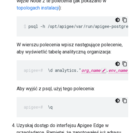
węźle Node 2 te polecenia (jak pokazano w
topologach instalacji
):
psql -h /opt/apigee/var/run/apigee-postgresq
W wierszu polecenia wpisz następujące polecenie,
aby wyświetlić tabelę analityczną organizacja:
\d analytics."
org_name
.
env_name
Aby wyjść z psql, użyj tego polecenia:
\q
Uzyskaj dostęp do interfejsu Apigee Edge w
przeglądarce. Pamiętaj, że zanotowałeś już adresu