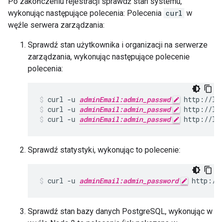
Po zakończeniu rejestracji sprawdź stan systemu,
wykonując następujące polecenia: Polecenia
curl
w
węźle serwera zarządzania:
Sprawdź stan użytkownika i organizacji na serwerze
zarządzania, wykonując następujące polecenie
polecenia:
curl -u 
adminEmail:admin_passwd
curl -u 
adminEmail:admin_passwd
 http://lo
curl -u 
adminEmail:admin_passwd
 http://lo
Sprawdź statystyki, wykonując to polecenie:
curl -u 
adminEmail:admin_password
 http://
Sprawdź stan bazy danych PostgreSQL, wykonując w