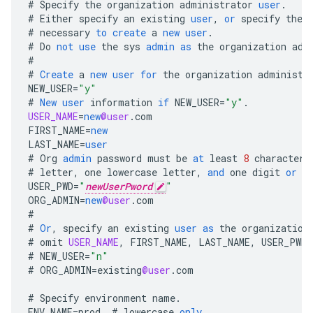
#
Specify
the
organization
administrator
user
.
#
Either
specify
an
existing
user
,
or
specify
the
#
necessary
to
create
a
new
user
.
#
Do
not
use
the
sys
admin
as
the
organization
adm
#
#
Create
a
new
user
for
the
organization
administr
NEW_USER
=
"y"
#
New
user
information
if
NEW_USER
=
"y"
.
USER_NAME
=
new
@user
.
com
FIRST_NAME
=
new
LAST_NAME
=
user
#
Org
admin
password
must
be
at
least
8
characters
#
letter
,
one
lowercase
letter
,
and
one
digit
or
s
USER_PWD
=
"
newUserPword
"
ORG_ADMIN
=
new
@user
.
com
#
#
Or
,
specify
an
existing
user
as
the
organization
#
omit
USER_NAME
,
FIRST_NAME
,
LAST_NAME
,
USER_PWD
.
#
NEW_USER
=
"n"
#
ORG_ADMIN
=
existing
@user
.
com
#
Specify
environment
name
.
ENV_NAME
=
prod
#
lowercase
only