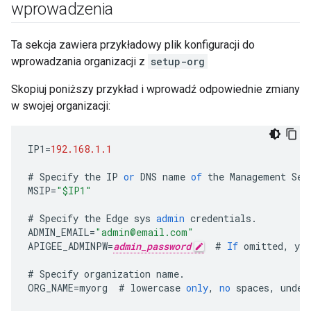
wprowadzenia
Ta sekcja zawiera przykładowy plik konfiguracji do
wprowadzania organizacji z
setup-org
Skopiuj poniższy przykład i wprowadź odpowiednie zmiany
w swojej organizacji:
IP1
=
192.168.1.1
#
Specify
the
IP
or
DNS
name
of
the
Management
Ser
MSIP
=
"$IP1"
#
Specify
the
Edge
sys
admin
credentials
.
ADMIN_EMAIL
=
"admin@email.com"
APIGEE_ADMINPW
=
admin_password
#
If
omitted
,
you
#
Specify
organization
name
.
ORG_NAME
=
myorg
#
lowercase
only
,
no
spaces
,
under