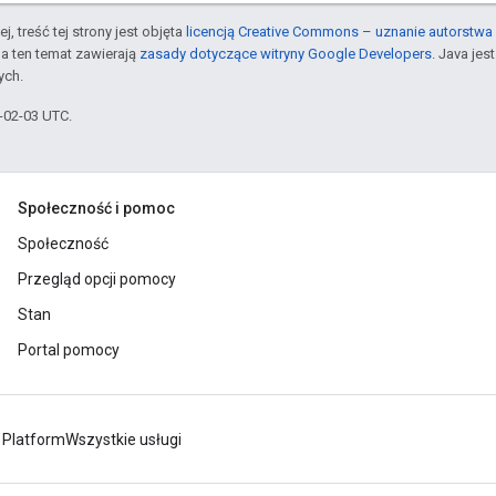
j, treść tej strony jest objęta
licencją Creative Commons – uznanie autorstwa 
a ten temat zawierają
zasady dotyczące witryny Google Developers
. Java je
ych.
6-02-03 UTC.
Społeczność i pomoc
Społeczność
Przegląd opcji pomocy
Stan
Portal pomocy
 Platform
Wszystkie usługi