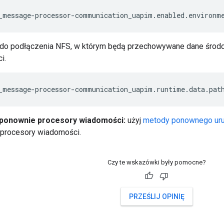
_message-processor-communication_uapim.enabled.environm
 do podłączenia NFS, w którym będą przechowywane dane śro
i.
_message-processor-communication_uapim.runtime.data.pat
ponownie procesory wiadomości:
użyj
metody ponownego uru
 procesory wiadomości.
Czy te wskazówki były pomocne?
PRZEŚLIJ OPINIĘ