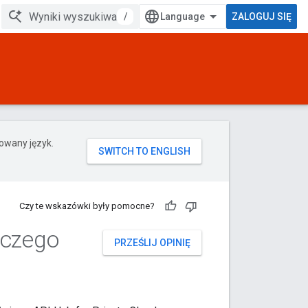
/
ZALOGUJ SIĘ
rowany język.
Czy te wskazówki były pomocne?
wczego
PRZEŚLIJ OPINIĘ