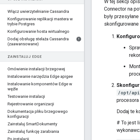
W tej sekcji op
Connector na po
Włącz uwierzytelnianie Cassandra
były przesyłane
Konfigurowanie replikacji mastera w
skonfigurowane 
trybie Postgres
Konfigurowanie hosta wirtualnego
Konfiguro
Dodaj obsługę stelaża Cassandra
(zaawansowane)
Spra
reko
ZAINSTALUJ EDGE
Mont
Omówienie instalacji brzegowej
proc
Instalowanie narzędzia Edge apigee
Instalowanie komponentów Edge w
Skonfigur
węźle
/opt/api
Testowanie instalacji
procesora
Rejestrowanie organizacji
Dodaj te ko
Dokumentacja pliku brzegowego
konfiguracji
# To jest 
Zainstaluj Smart
Dokumenty
wykonawcze
Zainstaluj funkcję zarabiania
Po instalacji