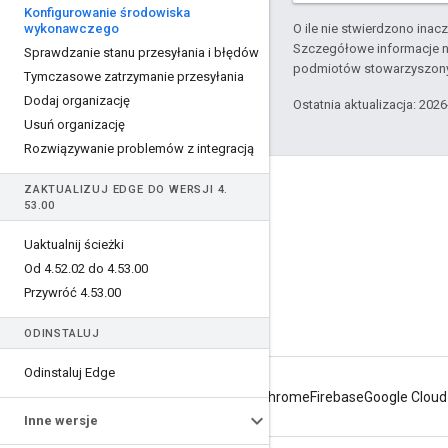
Konfigurowanie środowiska
wykonawczego
O ile nie stwierdzono inacze
Szczegółowe informacje n
Sprawdzanie stanu przesyłania i błędów
podmiotów stowarzyszon
Tymczasowe zatrzymanie przesyłania
Dodaj organizację
Ostatnia aktualizacja: 202
Usuń organizację
Rozwiązywanie problemów z integracją
Apigee – informacje
ZAKTUALIZUJ EDGE DO WERSJI 4
.
53
.
00
We're part of Google
Uaktualnij ścieżki
Zdarzenia
Od 4
.
52
.
02 do 4
.
53
.
00
Partnerzy
Przywróć 4
.
53
.
00
E-booki i transmisje internetowe
ODINSTALUJ
Odinstaluj Edge
Android
Chrome
Firebase
Google Cloud
Inne wersje