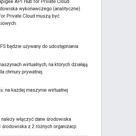
pigee API Hub for Private Cloud
rodowiska wykonawczego (analityczne)
for Private Cloud muszą być
ciowych.
NFS będzie używany do udostępniania
zynach wirtualnych, na których działają
a chmury prywatnej.
es
na każdej maszynie wirtualnej
ch należy włączyć dane środowiska
środowiska z 2 różnych organizacji.