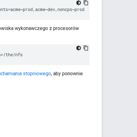
ents=acme~prod,acme~dev,noncps~prod
dowiska wykonawczego z procesorów
h=/the/nfs
chamiania stopniowego
, aby ponownie