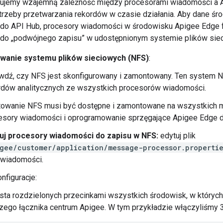
isujemy wzajemną zależność między procesorami wiadomości a A
trzeby przetwarzania rekordów w czasie działania. Aby dane ś
 do API Hub, procesory wiadomości w środowisku Apigee Edge 
do „podwójnego zapisu” w udostępnionym systemie plików sie
wanie systemu plików sieciowych (NFS)
:
wdź, czy NFS jest skonfigurowany i zamontowany. Ten system 
rdów analitycznych ze wszystkich procesorów wiadomości.
owanie NFS musi być dostępne i zamontowane na wszystkich mas
esory wiadomości i oprogramowanie sprzęgające Apigee Edge dl
uj procesory wiadomości do zapisu w NFS:
edytuj plik
gee/customer/application/message-processor.properti
 wiadomości.
nfiguracje:
lista rozdzielonych przecinkami wszystkich środowisk, w który
go łącznika centrum Apigee. W tym przykładzie włączyliśmy 3 