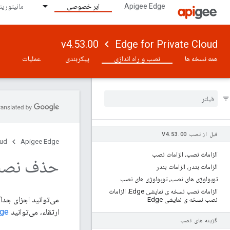
Apigee Edge
ابر خصوصی
مانیتورینگ 
v4.53.00
Edge for Private Cloud
همه نسخه ها
نصب و راه اندازی
پیکربندی
عملیات
قبل از نصب V4
00
.
53
.
oud
Apigee Edge
الزامات نصب، الزامات نصب
حذف نصب ge
الزامات بندر، الزامات بندر
توپولوژی های نصب، توپولوژی های نصب
الزامات نصب نسخه ی نمایشی Edge، الزامات
نصب نسخه ی نمایشی Edge
ارتقاء، می‌توانید
Edge را به ع
گزینه های نصب