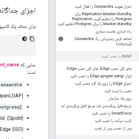
احراز هویت Cassandra را فعال کنید
اجزای جداگانه
Replication Master-Standby برای
Postgres را تنظیم کنید، Replication
Master-standby را برای Postgres تنظیم کنید
برای حذف یک کامپونن
راه اندازی هاست مجازی
اضافه کردن پشتیبانی رک Cassandra
(پیشرفته)
EDGE را نصب کنید
جایی که
nt_name
نمای کلی نصب Edge، نمای کلی نصب Edge
است:
ابزار Edge apigee-setup را نصب کنید
اجزای Edge را روی یک گره نصب کنید
cassandra
نصب را تست کنید
OpenLDAP)
روی یک سازمان
مرجع فایل پیکربندی لبه، مرجع فایل پیکربندی لبه
ostgresql
Docs را نصب کنید
Smart
dd
(Qpidd)
کسب درآمد را نصب کنید
پس از نصب، پس از نصب
Edge SSO)