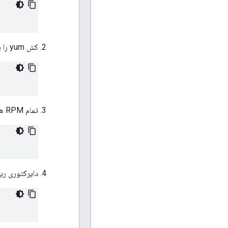
کش yum را پاک کنید:
تمام RPM های Apigee را حذف کنید:
دایرکتوری ری