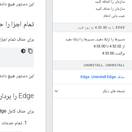
سازمان را اضافه کنید
این دستور هیچ داده 
سازمان را حذف کنید
عیب یابی ادغام
تمام اجزا را 
EDGE را به 4
00 به روز کنید
.
53
.
برای حذف تمام اجزای Apigee در گره، اب
مسیرها را ارتقا دهید، مسیرها را ارتقا دهید
از 4
02 تا 4
.
52
.
00
.
53
.
برگشت 4
00
.
53
.
UNINSTALL، UNINSTALL
این دستور هیچ داده 
حذف Edge، Uninstall Edge
نسخه های دیگر
Edge را بردارید
برای حذف کامل Edge از سیستم خود:
تمام خدمات Edge در حال اجرا در دستگاه را متوقف کنید: