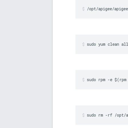
/opt/apigee/apigee
sudo yum clean al
sudo rpm -e $(rpm
sudo rm -rf /opt/