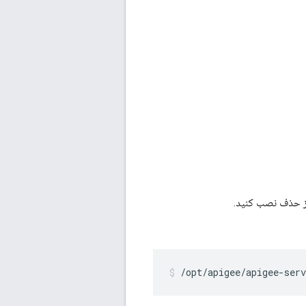
 حذف نصب کنید.
/opt/apigee/apigee-serv