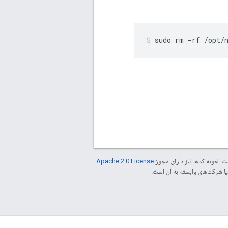
sudo rm -rf /opt/
. نمونه کدها نیز دارای مجوز
Apache 2.0 License