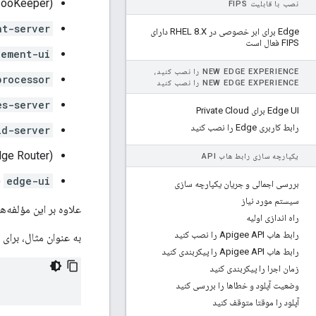
ooKeeper)
نصب با قابلیت FIPS
nt-server
Edge برای ابر خصوصی در RHEL 8
.
X دارای
FIPS فعال است
ement-ui
NEW EDGE EXPERIENCE را نصب کنید،
processor
NEW EDGE EXPERIENCE را نصب کنید
es-server
Edge UI برای Private Cloud
رابط کاربری Edge را نصب کنید
id-server
ge Router)
یکپارچه سازی رابط هاب API
edge-ui
(
بررسی اجمالی و جریان یکپارچه سازی
سیستم مورد نیاز
علاوه بر این مؤلفه‌ه
راه اندازی اولیه
رابط هاب Apigee API را نصب کنید
به عنوان مثال، برای حذف e
رابط هاب Apigee API را پیکربندی کنید
زمان اجرا را پیکربندی کنید
وضعیت آپلود و خطاها را بررسی کنید
آپلود را موقتا متوقف کنید