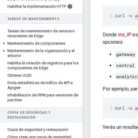
Habilitar la implementación HTTP
curl -u 
a
TAREAS DE MANTENIMIENTO
Tareas de mantenimiento de servicios
Donde
ms_IP
es 
recurrentes de Edge
opciones:
Mantenimiento de componentes
Mantenimiento de la organización y el
gateway
entorno
Habilita la rotación de registros para los
central
componentes de Edge
Obtener UUID
analytic
Envía estadísticas de tráfico de API a
Apigee
Por ejemplo, par
Inhabilitación de RPM para versiones de
parches
curl -u 
a
COPIA DE SEGURIDAD Y
RESTAURACIÓN
Verás un resulta
Copia de seguridad y restauración
Cómo crear una copia de seguridad