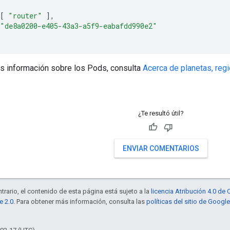
[
"router"
],
"de8a0200-e405-43a3-a5f9-eabafdd990e2"
s información sobre los Pods, consulta
Acerca de planetas, reg
¿Te resultó útil?
ENVIAR COMENTARIOS
trario, el contenido de esta página está sujeto a la
licencia Atribución 4.0 d
e 2.0
. Para obtener más información, consulta las
políticas del sitio de Googl