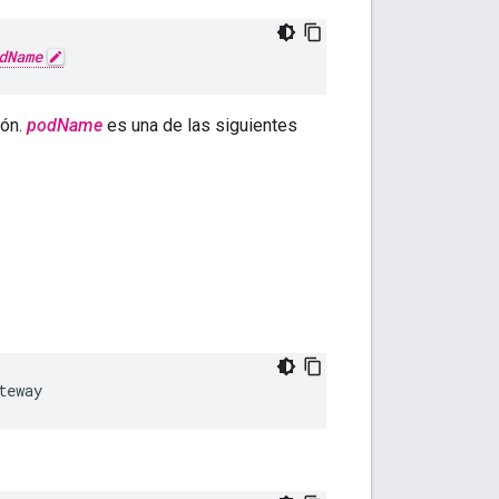
dName
ión.
podName
es una de las siguientes
teway