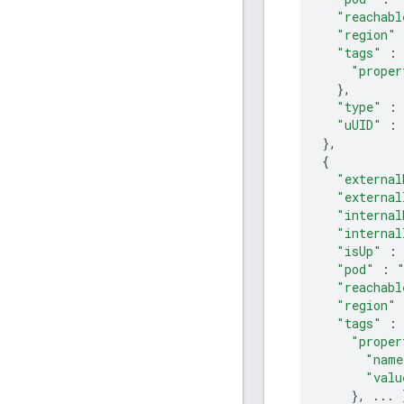
"reachabl
"region"
"tags"
:
"proper
},
"type"
:
"uUID"
:
},
{
"external
"external
"internal
"internal
"isUp"
:
"pod"
:
"reachabl
"region"
"tags"
:
"proper
"name
"valu
},
...