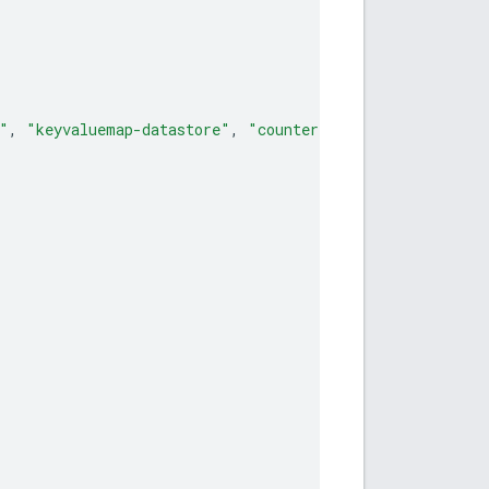
"
,
"keyvaluemap-datastore"
,
"counter-datastore"
,
"kms-d