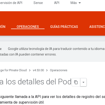
ervisión de API
Sense
API
Más
IÓN
OPERACIONES
GUÍAS PRÁCTICAS
ASISTENC
Google utiliza tecnología de IA para traducir contenido a tu idioma
izadas con IA pueden contener errores.
ge for Private Cloud
v4.53.00
Operaciones
a los detalles del Pod
guiente llamada a la API para ver los detalles de registro del ser
amienta de supervisión útil.