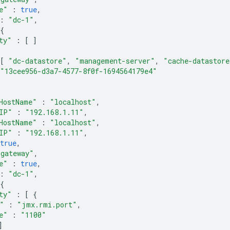
e"
:
true
,
:
"dc-1"
,
{
ty"
:
[
]
[
"dc-datastore"
,
"management-server"
,
"cache-datastore
"13cee956-d3a7-4577-8f0f-1694564179e4"
HostName"
:
"localhost"
,
IP"
:
"192.168.1.11"
,
HostName"
:
"localhost"
,
IP"
:
"192.168.1.11"
,
true
,
"gateway"
,
e"
:
true
,
:
"dc-1"
,
{
ty"
:
[
{
"
:
"jmx.rmi.port"
,
e"
:
"1100"
]