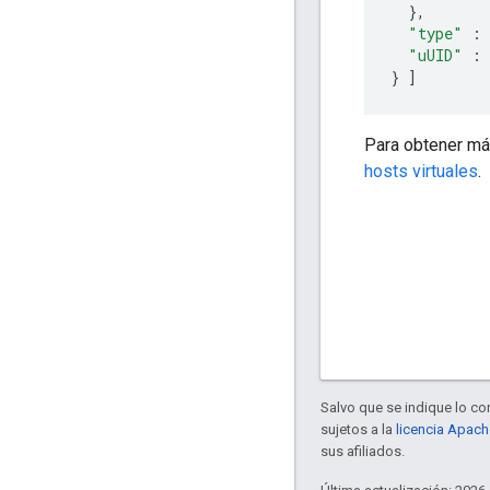
},
"type"
:
"uUID"
:
}
]
Para obtener má
hosts virtuales
.
Salvo que se indique lo con
sujetos a la
licencia Apach
sus afiliados.