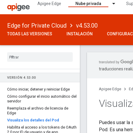
Apigee Edge
Nube privada
Sup
Edge for Private Cloud
v4.53.00
TODAS LAS VERSIONES
INSTALACIÓN
CONFIGURAC
traducciones real
VERSIÓN 4
.
53
.
00
Apigee Edge
Ed
Cómo iniciar
,
detener y reiniciar Edge
Cómo configurar el inicio automático del
Visualiz
servidor
Reemplaza el archivo de licencia de
Edge
Visualiza los detalles del Pod
Puedes usar la si
Habilita el acceso a los tokens de OAuth
Pod. Es una herr
2
.
0 por ID de usuario y de app