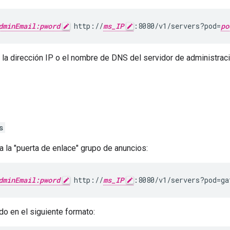
dminEmail:pword
 http://
ms_IP
:8080/v1/servers?pod=
po
la dirección IP o el nombre de DNS del servidor de administrac
s
a la "puerta de enlace" grupo de anuncios:
dminEmail:pword
 http://
ms_IP
:8080/v1/servers?pod=ga
do en el siguiente formato: