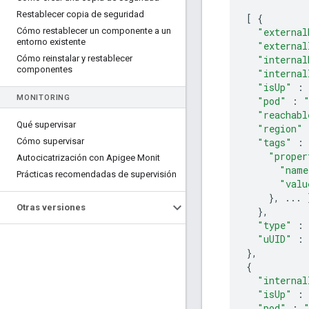
Restablecer copia de seguridad
[
{
Cómo restablecer un componente a un
"external
entorno existente
"external
Cómo reinstalar y restablecer
"internal
componentes
"internal
"isUp"
:
MONITORING
"pod"
:
"reachabl
Qué supervisar
"region"
Cómo supervisar
"tags"
:
"proper
Autocicatrización con Apigee Monit
"name
Prácticas recomendadas de supervisión
"valu
},
...
Otras versiones
},
"type"
:
"uUID"
:
},
{
"internal
"isUp"
:
"pod"
: