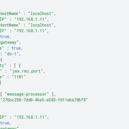
HostName"
:
"localhost"
,
IP"
:
"192.168.1.11"
,
HostName"
:
"localhost"
,
IP"
:
"192.168.1.11"
,
true
,
"gateway"
,
e"
:
true
,
:
"dc-1"
,
{
ty"
:
[
{
"
:
"jmx.rmi.port"
,
e"
:
"1101"
]
[
"message-processor"
],
"276bc250-7dd0-46a5-a583-fd11eba786f8"
IP"
:
"192.168.1.11"
,
true
,
"gateway"
,