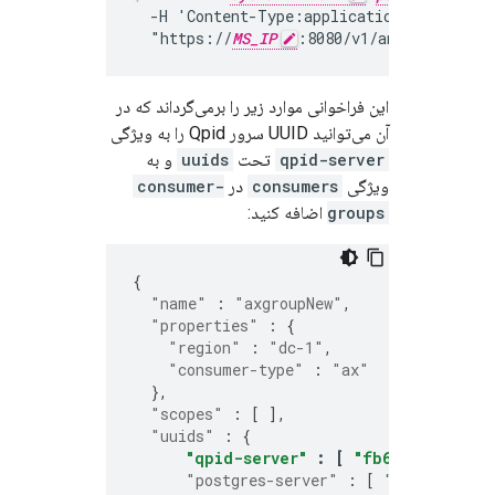
  -H 'Content-Type:application/json'

  "https://
MS_IP
:8080/v1/analytics/gro
این فراخوانی موارد زیر را برمی‌گرداند که در
آن می‌توانید UUID سرور Qpid را به ویژگی
qpid-server
تحت
uuids
و به
ویژگی
consumers
در
consumer-
groups
اضافه کنید:
{
"name"
:
"axgroupNew"
,
"properties"
:
{
"region"
:
"dc-1"
,
"consumer-type"
:
"ax"
},
"scopes"
:
[
],
"uuids"
:
{
"qpid-server"
:
[
"fb6455c3-f5ce-
"postgres-server"
:
[
"2cb7211f-ec