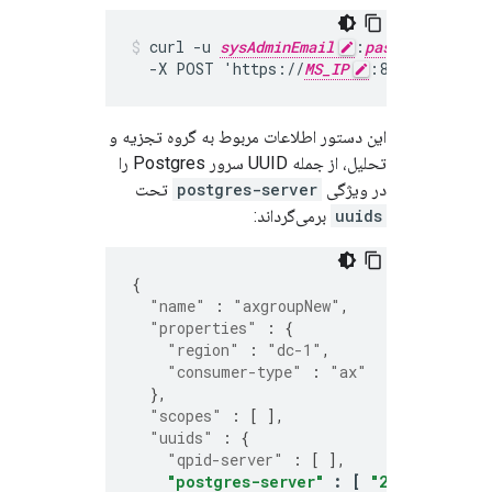
curl -u 
sysAdminEmail
:
passWord
 -H 
  -X POST 'https://
MS_IP
:8080/v1/anal
این دستور اطلاعات مربوط به گروه تجزیه و
تحلیل، از جمله UUID سرور Postgres را
در ویژگی
postgres-server
تحت
uuids
برمی‌گرداند:
{
"name"
:
"axgroupNew"
,
"properties"
:
{
"region"
:
"dc-1"
,
"consumer-type"
:
"ax"
},
"scopes"
:
[
],
"uuids"
:
{
"qpid-server"
:
[
],
"postgres-server"
:
[
"2cb7211f-eca