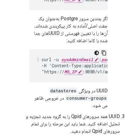
اگر چندین سرور Postgre به‌عنوان یک
جفت اصلی/آماده به کار پیکربندی شده‌اند،
آن‌ها را با تعیین فهرستی از UUID‌های جدا
شده با کاما اضافه کنید:
curl -u 
sysAdminEmail
:
passWord
 -X 
  -H 'Content-Type:application/json'

  "https://
MS_IP
:8080/v1/analytics/gro
UUID در ویژگی
datastores
consumer-groups
در خروجی ظاهر
می شود.
UUID همه سرورهای Qpid را به گروه جدید تجزیه و
تحلیل اضافه کنید. شما باید این مرحله را برای تمام
سرورهای Qpid انجام دهید.