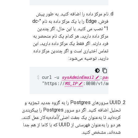
نام مرکز داده را اضافه کنید. به طور پیش
فرض، Edge را با یک مرکز داده به نام "dc-
1" نصب می کنید. با این حال، اگر چندین
مرکز داده دارید، هر کدام یک نام منحصر به
فرد دارند. اگر فقط یک مرکز داده دارید، این
تماس اختیاری است و اگر چندین مرکز داده
دارید، توصیه می‌شود:
curl -u 
sysAdminEmail
:
passWord
 -X 
  "https://
MS_IP
:8080/v1/analytics/gro
UUID سرورهای Postgres را به گروه جدید تجزیه و
تحلیل اضافه کنید. اگر دو سرور Postgres را پیکربندی
کرده‌اید تا به‌عنوان یک جفت اصلی/آماده‌به‌کار عمل کنند،
هر دو را به‌عنوان فهرستی از UUID که با کاما از هم جدا
شده‌اند، مشخص کنید.