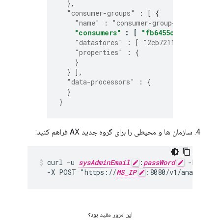
},
"consumer-groups"
:
[
{
"name"
:
"consumer-group-new"
,
"consumers"
:
[
"fb6455c3-f5ce-433
"datastores"
:
[
"2cb7211f-eca3-4eaf
"properties"
:
{
}
}
],
"data-processors"
:
{
}
}
سازمان ها و محیطی را برای گروه جدید AX فراهم کنید:
curl -u 
sysAdminEmail
:
passWord
 -H "Cont
  -X POST "https://
MS_IP
:8080/v1/analytics
این مرور مفید بود؟