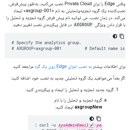
وقتی Edge را برای Private Cloud نصب می‌کنید، به‌طور پیش‌فرض،
نصب‌کننده یک گروه تجزیه‌وتحلیلی به نام «axgroup-001» ایجاد
می‌کند. در زمان نصب، می توانید نام پیش فرض گروه تجزیه و تحلیل را
با قرار دادن ویژگی
AXGROUP
در فایل پیکربندی نصب تغییر دهید:
# Specify the analytics group.

# AXGROUP=axgroup-001          # Default name is a
برای اطلاعات بیشتر
به نصب اجزای Edge روی یک گره
مراجعه کنید.
اگر بعداً می‌خواهید یک گروه تحلیلی جدید به نصب خود اضافه کنید:
گروه جدید تجزیه و تحلیل را ایجاد و پیکربندی کنید:
گروه تجزیه و تحلیل را با نام
axgroupNew
ایجاد کنید:
curl -u 
sysAdminEmail
:
passWord
 -H 