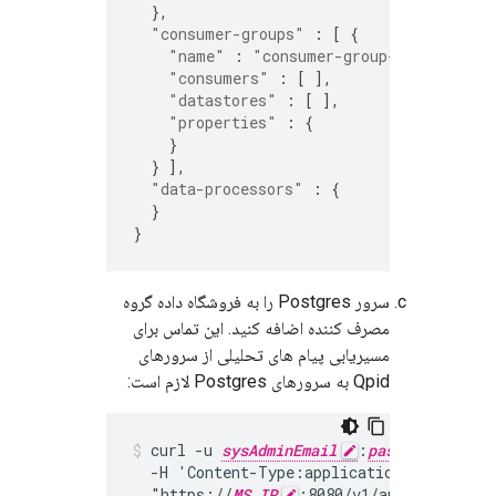
},
"consumer-groups"
:
[
{
"name"
:
"consumer-group-new"
,
"consumers"
:
[
],
"datastores"
:
[
],
"properties"
:
{
}
}
],
"data-processors"
:
{
}
}
سرور Postgres را به فروشگاه داده گروه
مصرف کننده اضافه کنید. این تماس برای
مسیریابی پیام های تحلیلی از سرورهای
Qpid به سرورهای Postgres لازم است:
curl -u 
sysAdminEmail
:
passWord
 -X 
  -H 'Content-Type:application/json'

  "https://
MS_IP
:8080/v1/analytics/gro