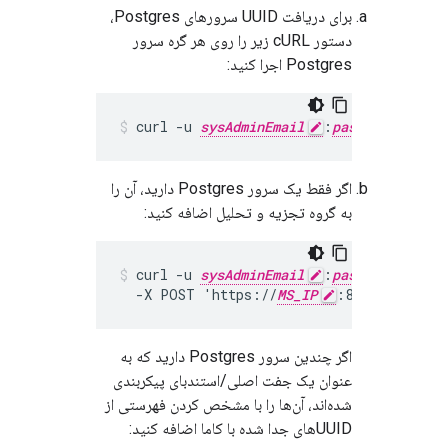
برای دریافت UUID سرورهای Postgres،
دستور cURL زیر را روی هر گره سرور
Postgres اجرا کنید:
curl -u 
sysAdminEmail
:
passWord
 htt
اگر فقط یک سرور Postgres دارید، آن را
به گروه تجزیه و تحلیل اضافه کنید:
curl -u 
sysAdminEmail
:
passWord
 -H 
  -X POST 'https://
MS_IP
:8080/v1/anal
اگر چندین سرور Postgres دارید که به
عنوان یک جفت اصلی/استندبای پیکربندی
شده‌اند، آن‌ها را با مشخص کردن فهرستی از
UUID‌های جدا شده با کاما اضافه کنید: