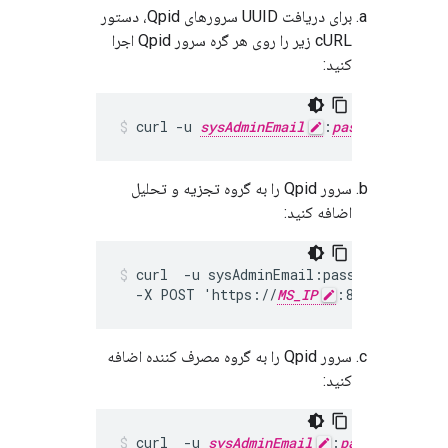
برای دریافت UUID سرورهای Qpid، دستور
cURL زیر را روی هر گره سرور Qpid اجرا
کنید:
curl -u 
sysAdminEmail
:
passWord
 htt
سرور Qpid را به گروه تجزیه و تحلیل
اضافه کنید:
curl  -u sysAdminEmail:passWord -H "Con
  -X POST 'https://
MS_IP
:8080/v1/anal
سرور Qpid را به گروه مصرف کننده اضافه
کنید:
curl  -u 
sysAdminEmail
:
passWord
 -X