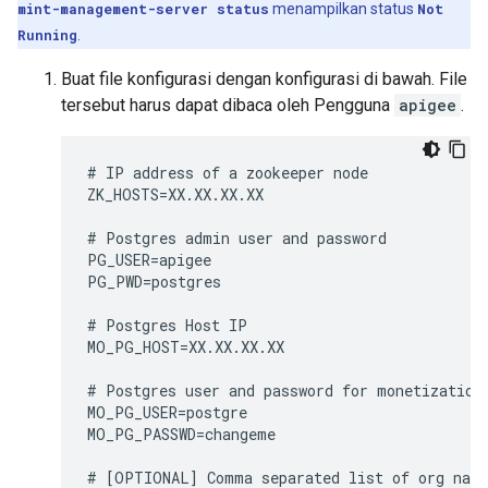
mint-management-server status
menampilkan status
Not
Running
.
Buat file konfigurasi dengan konfigurasi di bawah. File
tersebut harus dapat dibaca oleh Pengguna
apigee
.
# IP address of a zookeeper node

ZK_HOSTS=XX.XX.XX.XX

# Postgres admin user and password

PG_USER=apigee

PG_PWD=postgres

# Postgres Host IP

MO_PG_HOST=XX.XX.XX.XX

# Postgres user and password for monetization

MO_PG_USER=postgre

MO_PG_PASSWD=changeme

# [OPTIONAL] Comma separated list of org name