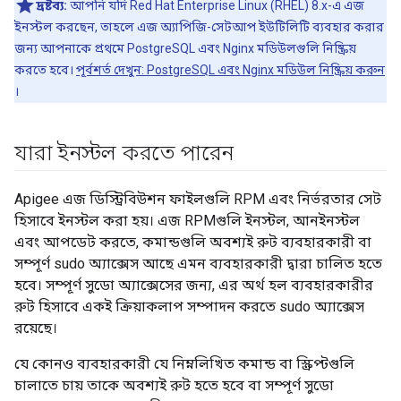
দ্রষ্টব্য:
আপনি যদি Red Hat Enterprise Linux (RHEL) 8.x-এ এজ
ইনস্টল করছেন, তাহলে এজ অ্যাপিজি-সেটআপ ইউটিলিটি ব্যবহার করার
জন্য আপনাকে প্রথমে PostgreSQL এবং Nginx মডিউলগুলি নিষ্ক্রিয়
করতে হবে।
পূর্বশর্ত দেখুন: PostgreSQL এবং Nginx মডিউল নিষ্ক্রিয় করুন
।
যারা ইনস্টল করতে পারেন
Apigee এজ ডিস্ট্রিবিউশন ফাইলগুলি RPM এবং নির্ভরতার সেট
হিসাবে ইনস্টল করা হয়। এজ RPMগুলি ইনস্টল, আনইনস্টল
এবং আপডেট করতে, কমান্ডগুলি অবশ্যই রুট ব্যবহারকারী বা
সম্পূর্ণ sudo অ্যাক্সেস আছে এমন ব্যবহারকারী দ্বারা চালিত হতে
হবে। সম্পূর্ণ সুডো অ্যাক্সেসের জন্য, এর অর্থ হল ব্যবহারকারীর
রুট হিসাবে একই ক্রিয়াকলাপ সম্পাদন করতে sudo অ্যাক্সেস
রয়েছে।
যে কোনও ব্যবহারকারী যে নিম্নলিখিত কমান্ড বা স্ক্রিপ্টগুলি
চালাতে চায় তাকে অবশ্যই রুট হতে হবে বা সম্পূর্ণ সুডো