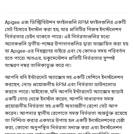
Apigee এজ ডিস্ট্রিবিউশন ফাইলগুলি RPM ফাইলগুলির একটি
সেট হিসাবে ইনস্টল করা হয়, যার প্রতিটির নিজস্ব ইনস্টলেশন
নির্ভরতার চেইন থাকতে পারে। এই নির্ভরতাগুলির মধ্যে
অনেকগুলি তৃতীয়-পক্ষের উপাদানগুলির দ্বারা সংজ্ঞায়িত করা হয়
যা Apigee-এর নিয়ন্ত্রণের বাইরে এবং যে কোনও সময় পরিবর্তন
হতে পারে৷ অতএব, ডকুমেন্টেশন প্রতিটি নির্ভরতার সুস্পষ্ট
সংস্করণ নম্বর তালিকাভুক্ত করে না।
আপনি যদি ইন্টারনেট অ্যাক্সেস সহ একটি মেশিনে ইনস্টলেশন
করছেন, নোড প্রয়োজনীয় RPM এবং নির্ভরতা ডাউনলোড
করতে পারে। যাইহোক, যদি আপনি ইন্টারনেট অ্যাক্সেস ছাড়াই
একটি নোড থেকে ইনস্টল করেন, আপনি সাধারণত সমস্ত
প্রয়োজনীয় নির্ভরতা সহ একটি অভ্যন্তরীণ রেপো সেট আপ
করেন। আপনার স্থানীয় রেপোতে সমস্ত নির্ভরতা অন্তর্ভুক্ত রয়েছে
তা নিশ্চিত করার একমাত্র উপায় হল একটি ইনস্টলেশনের চেষ্টা
করা, কোনো অনুপস্থিত নির্ভরতা সনাক্ত করা এবং ইনস্টলেশন