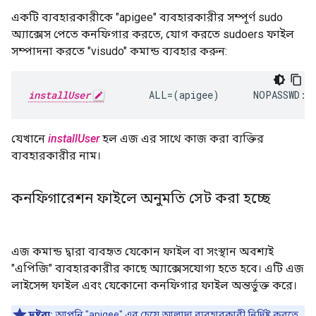
একটি ব্যবহারকারীকে "apigee" ব্যবহারকারীর সম্পূর্ণ sudo
অ্যাক্সেস পেতে কনফিগার করতে, যোগ করতে sudoers ফাইল
সম্পাদনা করতে "visudo" কমান্ড ব্যবহার করুন:
installUser
        ALL=(apigee)      NOPASSWD: 
যেখানে
installUser
হল এজ এর সাথে কাজ করা ব্যক্তির
ব্যবহারকারীর নাম।
কনফিগারেশন ফাইলে অনুমতি সেট করা হচ্ছে
এজ কমান্ড দ্বারা ব্যবহৃত যেকোন ফাইল বা সংস্থান অবশ্যই
"এপিজি" ব্যবহারকারীর কাছে অ্যাক্সেসযোগ্য হতে হবে। এটি এজ
লাইসেন্স ফাইল এবং যেকোনো কনফিগার ফাইল অন্তর্ভুক্ত করে।
দ্রষ্টব্য:
আপনি "apigee" এর চেয়ে আলাদা ব্যবহারকারী নির্দিষ্ট করতে