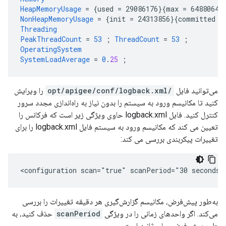
HeapMemoryUsage
=
{
used
=
29086176
}{
max
=
64880640
NonHeapMemoryUsage
=
{
init
=
24313856
}{
committed
=
Threading
PeakThreadCount
=
53
;
ThreadCount
=
53
;
OperatingSystem
SystemLoadAverage
=
0
.
25
;
می‌توانید فایل
/opt/apigee/conf/logback.xml
را ویرایش
کنید تا مکانیسم ورود به سیستم را بدون نیاز به راه‌اندازی مجدد سرور
کنترل کنید. فایل logback.xml حاوی ویژگی زیر است که فرکانس را
تعیین می کند که مکانیسم ورود به سیستم فایل logback.xml را برای
تغییرات پیکربندی بررسی می کند:
<configuration scan="true" scanPeriod="30 seconds"
به‌طور پیش‌فرض، مکانیسم گزارش‌گیری هر دقیقه تغییرات را بررسی
می‌کند. اگر واحدهای زمانی را در ویژگی
scanPeriod
حذف کنید، به
طور پیش فرض میلی ثانیه است.