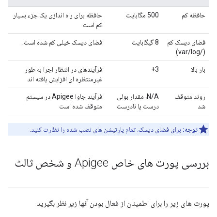
حافظه کم
500 مگابایت
حافظه برای راه اندازی یک جزء بسیار
کم است
فضای دیسک کم
8 گیگابایت
فضای دیسک خیلی کم شده است.
(/var/log)
بار بالا
3+
فرآیندهای در انتظار اجرا به طور
غیرمنتظره ای افزایش یافته اند
روند متوقف
N/A، مقدار بولی
فرآیند جاوا Apigee در سیستم
شد
درست یا نادرست
متوقف شده است
توجه:
برای فضای دیسک، تمام پارتیشن های نصب شده را نظارت کنید.
بررسی پورت های خاص Apigee و شخص ثالث
پورت های زیر را برای اطمینان از فعال بودن آنها زیر نظر بگیرید