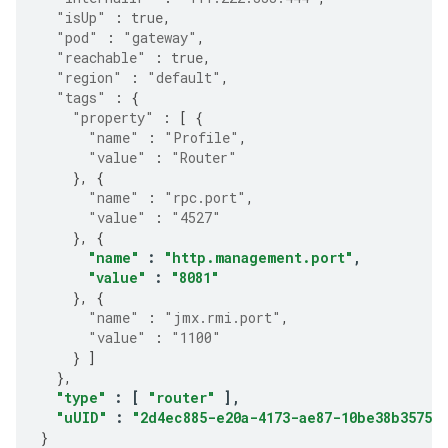
"isUp"
:
true
,
"pod"
:
"gateway"
,
"reachable"
:
true
,
"region"
:
"default"
,
"tags"
:
{
"property"
:
[
{
"name"
:
"Profile"
,
"value"
:
"Router"
},
{
"name"
:
"rpc.port"
,
"value"
:
"4527"
},
{
"name"
:
"http.management.port"
,
"value"
:
"8081"
},
{
"name"
:
"jmx.rmi.port"
,
"value"
:
"1100"
}
]
},
"type"
:
[
"router"
],
"uUID"
:
"2d4ec885-e20a-4173-ae87-10be38b35750"
}