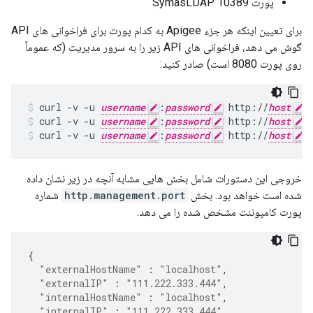
پورت SymasLDAP 10389
برای تعیین اینکه هر جزء Apigee به کدام پورت برای فراخوانی های API
گوش می دهد، فراخوانی های API زیر را به سرور مدیریت (که عموماً
روی پورت 8080 است) صادر کنید:
curl -v -u 
username
:
password
 http://
host
:
curl -v -u 
username
:
password
 http://
host
:
curl -v -u 
username
:
password
 http://
host
:
خروجی این دستورات شامل بخش هایی مشابه آنچه در زیر نشان داده
شده است خواهد بود. بخش
http.management.port
شماره
پورت کامپوننت مشخص شده را می دهد.
{
"externalHostName"
:
"localhost"
,
"externalIP"
:
"111.222.333.444"
,
"internalHostName"
:
"localhost"
,
"internalIP"
:
"111.222.333.444"
,